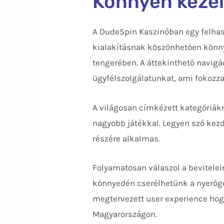
Könnyen kezel
A DudeSpin Kaszinóban egy felhasz
kialakításnak köszönhetően könny
tengerében. A áttekinthető navigá
ügyfélszolgálatunkat, ami fokozza
A világosan címkézett kategóriák
nagyobb játékkal. Legyen szó kezdő
részére alkalmas.
Folyamatosan válaszol a bevitelei
könnyedén cserélhetünk a nyerőgép
megtervezett user experience hog
Magyarországon.