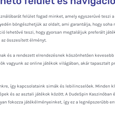
hető felület és navigáci
nálóbarát felület fogad minket, amely egyszerűvé teszi a 
edén böngészhetjük az oldalt, ami garantálja, hogy soha
ció lehetővé teszi, hogy gyorsan megtaláljuk preferált ját
 az összesített élményt.
nak és a rendezett elrendezésnek köszönhetően kevesebb 
k vagyunk az online játékok világában, akár tapasztalt pro
nkre, így kapcsolataink simák és lebilincselőek. Minden k
ek és az asztali játékok között. A DudeSpin Kaszinóban ér
yan fokozza játékélményeinket, így ez a legnépszerűbb e