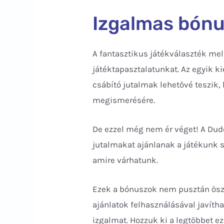
Izgalmas bónu
A fantasztikus játékválaszték mel
játéktapasztalatunkat. Az egyik 
csábító jutalmak lehetővé teszik, 
megismerésére.
De ezzel még nem ér véget! A Dud
jutalmakat ajánlanak a játékunk s
amire várhatunk.
Ezek a bónuszok nem pusztán öszt
ajánlatok felhasználásával javíth
izgalmat. Hozzuk ki a legtöbbet e