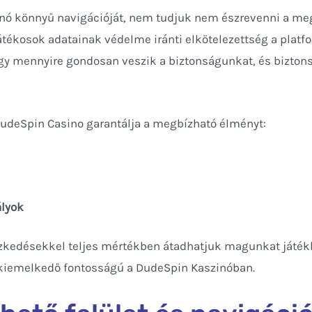
nó könnyű navigációját, nem tudjuk nem észrevenni a meg
 játékosok adatainak védelme iránti elkötelezettség a pla
ogy mennyire gondosan veszik a biztonságunkat, és bizton
udeSpin Casino garantálja a megbízható élményt:
ályok
tézkedésekkel teljes mértékben átadhatjuk magunkat játék
kiemelkedő fontosságú a DudeSpin Kaszinóban.