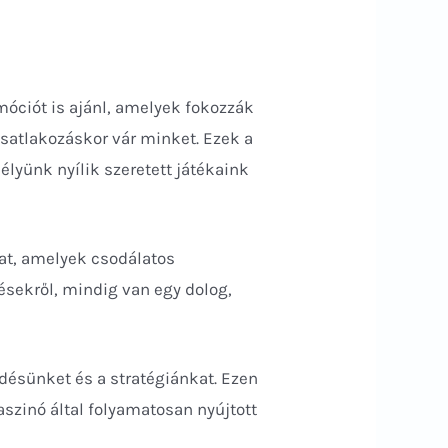
móciót is ajánl, amelyek fokozzák
satlakozáskor vár minket. Ezek a
élyünk nyílik szeretett játékaink
at, amelyek csodálatos
ésekről, mindig van egy dolog,
ésünket és a stratégiánkat. Ezen
szinó által folyamatosan nyújtott