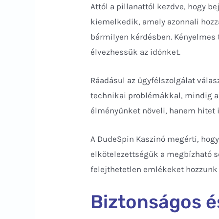
Attól a pillanattól kezdve, hogy b
kiemelkedik, amely azonnali hozzá
bármilyen kérdésben. Kényelmes tu
élvezhessük az időnket.
Ráadásul az ügyfélszolgálat válas
technikai problémákkal, mindig az
élményünket növeli, hanem hitet is
A DudeSpin Kaszinó megérti, hogy
elkötelezettségük a megbízható se
felejthetetlen emlékeket hozzunk 
Biztonságos é