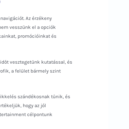
ó
navigációt. Az érzékeny
 nem vesszünk el a opciók
ékainkat, promócióinkat és
időt vesztegetünk kutatással, és
fik, a felület bármely szint
likkelés szándékosnak tűnik, és
tékeljük, hogy az jól
ntertainment célpontunk