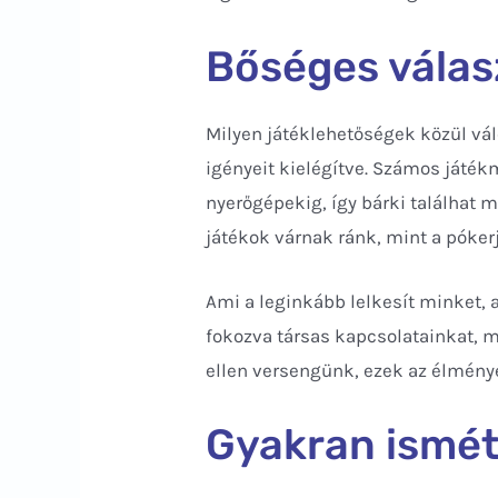
Bőséges válas
Milyen játéklehetőségek közül vá
igényeit kielégítve. Számos játé
nyerőgépekig, így bárki találhat m
játékok várnak ránk, mint a pókerj
Ami a leginkább lelkesít minket, 
fokozva társas kapcsolatainkat, 
ellen versengünk, ezek az élmény
Gyakran ismét