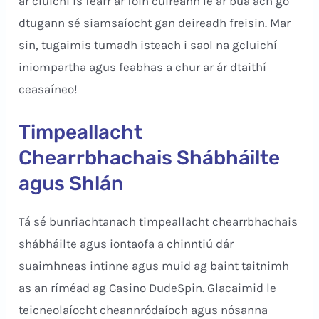
ár cluichí is fearr ar fóin cuireann le ár bua ach go
dtugann sé siamsaíocht gan deireadh freisin. Mar
sin, tugaimis tumadh isteach i saol na gcluichí
iniompartha agus feabhas a chur ar ár dtaithí
ceasaíneo!
Timpeallacht
Chearrbhachais Shábháilte
agus Shlán
Tá sé bunriachtanach timpeallacht chearrbhachais
shábháilte agus iontaofa a chinntiú dár
suaimhneas intinne agus muid ag baint taitnimh
as an ríméad ag Casino DudeSpin. Glacaimid le
teicneolaíocht cheannródaíoch agus nósanna