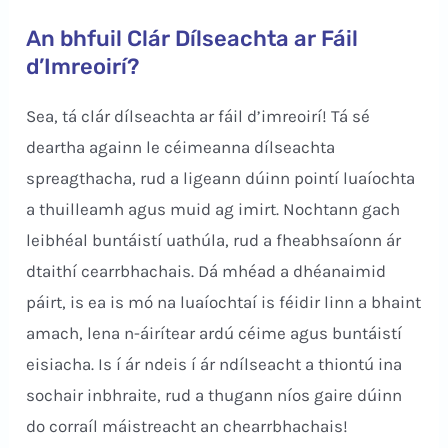
An bhfuil Clár Dílseachta ar Fáil
d’Imreoirí?
Sea, tá clár dílseachta ar fáil d’imreoirí! Tá sé
deartha againn le céimeanna dílseachta
spreagthacha, rud a ligeann dúinn pointí luaíochta
a thuilleamh agus muid ag imirt. Nochtann gach
leibhéal buntáistí uathúla, rud a fheabhsaíonn ár
dtaithí cearrbhachais. Dá mhéad a dhéanaimid
páirt, is ea is mó na luaíochtaí is féidir linn a bhaint
amach, lena n-áirítear ardú céime agus buntáistí
eisiacha. Is í ár ndeis í ár ndílseacht a thiontú ina
sochair inbhraite, rud a thugann níos gaire dúinn
do corraíl máistreacht an chearrbhachais!