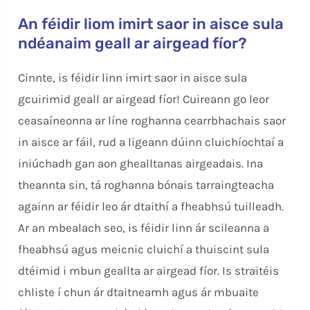
An féidir liom imirt saor in aisce sula
ndéanaim geall ar airgead fíor?
Cinnte, is féidir linn imirt saor in aisce sula
gcuirimid geall ar airgead fíor! Cuireann go leor
ceasaíneonna ar líne roghanna cearrbhachais saor
in aisce ar fáil, rud a ligeann dúinn cluichíochtaí a
iniúchadh gan aon ghealltanas airgeadais. Ina
theannta sin, tá roghanna bónais tarraingteacha
againn ar féidir leo ár dtaithí a fheabhsú tuilleadh.
Ar an mbealach seo, is féidir linn ár scileanna a
fheabhsú agus meicnic cluichí a thuiscint sula
dtéimid i mbun geallta ar airgead fíor. Is straitéis
chliste í chun ár dtaitneamh agus ár mbuaite