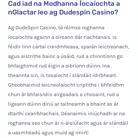
Cad iad na Modhanna Íocaíochta a
nGlactar leo ag Dudespin Casino?
Ag DudeSpin Casino, tá réimse roghanna
íocaíochta againn a oireann dár riachtanais. Is
féidir linn cártaí creidmheasa, sparán leictreonach,
agus aistrithe bainc a úsáid, rud a chinntíonn go
bhfaighimid rud éigin a oibríonn dúinn. Ina
theannta sin, is tosaíocht í slándáil idirbheart.
Gheobhaimid teicneolaíocht criptithe i bhfeidhm
chun ár bhfaisnéis airgeadais a chosaint, rud a
ligeann dúinn díriú ar taitneamh a bhaint as ár
dtaithí cearrbhachais. Déanaimis iniúchadh ar na
roghanna seo chun ár n-áisiúlacht agus ár slándáil
a uasmhéadú agus muid ag imirt!