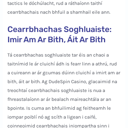
tactics le dóchúlacht, rud a ráthaíonn taithí
cearrbhachais nach bhfuil a shamhail eile ann.
Cearrbhachas Soghluaiste:
Imir Am Ar Bith, Áit Ar Bith
Tá cearrbhachas soghluaiste tar éis an chaoi a
taitnímid le ár cluichí ádh is fearr linn a athrú, rud
a cuireann ar ár gcumas dúinn cluichí a imirt am ar
bith, áit ar bith. Ag DudeSpin Casino, glacaimid na
treochtaí cearrbhachais soghluaiste is nua a
fhreastalaíonn ar ár bealach maireachtála ar an
bpointe. Is cuma an bhfuilimid ag feitheamh le
iompar poiblí nó ag scíth a ligean i caifé,
coinneoimid cearrbhachais iniompartha sinn i