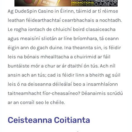
Ag DudeSpin Casino in Éirinn, táimid ar tí réimse
leathan féidearthachtaí cearrbhachais a nochtadh.
Le rogha iontach de chluichí boird clasaiceacha
agus meaisíní sliotán ar líne bríomhara, tá ceann
éigin ann do gach duine. Ina theannta sin, is féidir
leis na bónais mhealltacha a chuirimid ar fáil
buntáiste mór a chur ar ár dtaithí ón tús. Ach níl
ansin ach an tús; cad is féidir linn a bheith ag súil
leis ó na deiseanna déileálaí beo a insamhlaíonn
taitneamhacht fíor-cheasaíneo? Déanaimis scrúdú
ar an corraíl seo le chéile.
Ceisteanna Coitianta