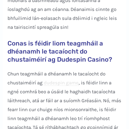
mbónais a uasmhéadú agus iontasanna a
íoslaghdú ag an am céanna. Déanaimis cinnte go
bhfuilimid lán-eolasach sula dtéimid i ngleic leis
na tairiscintí spreagúla sin!
Conas is féidir liom teagmháil a
dhéanamh le tacaíocht do
chustaiméirí ag Dudespin Casino?
Chun teagmháil a dhéanamh le tacaíocht do
chustaiméirí ag
dudespin game
, is féidir linn a
ngné comhrá beo a úsáid le haghaidh tacaíochta
láithreach, atá ar fáil ar a suíomh Gréasáin. Nó, más
fearr linn cur chuige níos mionsonraithe, is féidir
linn teagmháil a dhéanamh leo trí ríomhphost
tacaíochta. Tá sé ríthábhachtach go gcoinnímid ár