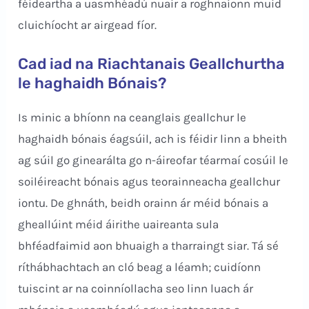
féideartha a uasmhéadú nuair a roghnaíonn muid
cluichíocht ar airgead fíor.
Cad iad na Riachtanais Geallchurtha
le haghaidh Bónais?
Is minic a bhíonn na ceanglais geallchur le
haghaidh bónais éagsúil, ach is féidir linn a bheith
ag súil go ginearálta go n-áireofar téarmaí cosúil le
soiléireacht bónais agus teorainneacha geallchur
iontu. De ghnáth, beidh orainn ár méid bónais a
gheallúint méid áirithe uaireanta sula
bhféadfaimid aon bhuaigh a tharraingt siar. Tá sé
ríthábhachtach an cló beag a léamh; cuidíonn
tuiscint ar na coinníollacha seo linn luach ár