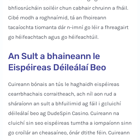
bhfiosrúcháin soiléir chun cabhair chruinn a fháil.
Cibé modh a roghnaímid, tá an fhoireann
tacaíochta tiomanta dár n-imní go léir a fhreagairt
go héifeachtach agus go héifeachtúil.
An Sult a bhaineann le
Eispéireas Déileálaí Beo
Cuireann bónais an tús le haghaidh eispéireas
cearrbhachais corraitheach, ach níl aon rud a
sháraíonn an sult a bhfuilimid ag fáil i gcluichí
déileálaí beo ag DudeSpin Casino. Cuireann na
cluichí sin seo eispéireas tumtha a iompaíonn sinn
go croílár an cheasaíneo, ónár dtithe féin. Cuireann