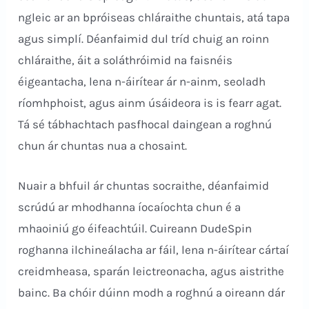
ngleic ar an bpróiseas chláraithe chuntais, atá tapa
agus simplí. Déanfaimid dul tríd chuig an roinn
chláraithe, áit a soláthróimid na faisnéis
éigeantacha, lena n-áirítear ár n-ainm, seoladh
ríomhphoist, agus ainm úsáideora is is fearr agat.
Tá sé tábhachtach pasfhocal daingean a roghnú
chun ár chuntas nua a chosaint.
Nuair a bhfuil ár chuntas socraithe, déanfaimid
scrúdú ar mhodhanna íocaíochta chun é a
mhaoiniú go éifeachtúil. Cuireann DudeSpin
roghanna ilchineálacha ar fáil, lena n-áirítear cártaí
creidmheasa, sparán leictreonacha, agus aistrithe
bainc. Ba chóir dúinn modh a roghnú a oireann dár