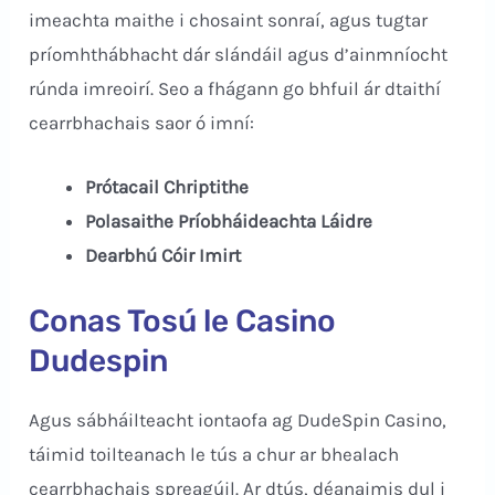
imeachta maithe i chosaint sonraí, agus tugtar
príomhthábhacht dár slándáil agus d’ainmníocht
rúnda imreoirí. Seo a fhágann go bhfuil ár dtaithí
cearrbhachais saor ó imní:
Prótacail Chriptithe
Polasaithe Príobháideachta Láidre
Dearbhú Cóir Imirt
Conas Tosú le Casino
Dudespin
Agus sábháilteacht iontaofa ag DudeSpin Casino,
táimid toilteanach le tús a chur ar bhealach
cearrbhachais spreagúil. Ar dtús, déanaimis dul i