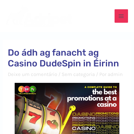
Ir
para
Mai
o
conteúdo
Men
Do ádh ag fanacht ag
Casino DudeSpin in Éirinn
Deixe um comentário
/
Sem categoria
/ Por
admin