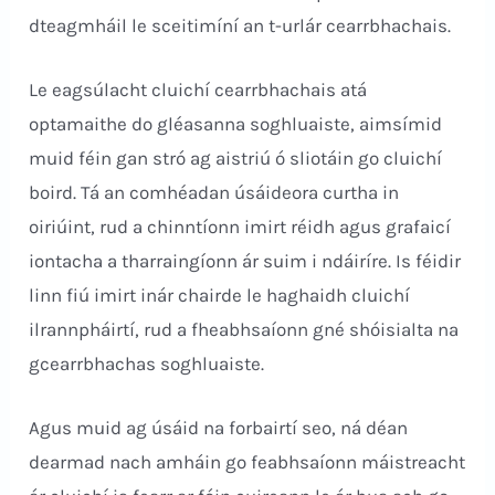
dteagmháil le sceitimíní an t-urlár cearrbhachais.
Le eagsúlacht cluichí cearrbhachais atá
optamaithe do gléasanna soghluaiste, aimsímid
muid féin gan stró ag aistriú ó sliotáin go cluichí
boird. Tá an comhéadan úsáideora curtha in
oiriúint, rud a chinntíonn imirt réidh agus grafaicí
iontacha a tharraingíonn ár suim i ndáiríre. Is féidir
linn fiú imirt inár chairde le haghaidh cluichí
ilrannpháirtí, rud a fheabhsaíonn gné shóisialta na
gcearrbhachas soghluaiste.
Agus muid ag úsáid na forbairtí seo, ná déan
dearmad nach amháin go feabhsaíonn máistreacht