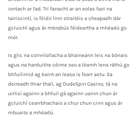
iontach ar fad. Trí fanacht ar an eolas faoi na
tairiscintí, is féidir linn straitéis a cheapadh dár
gcluichí agus ár mbrabús féideartha a mhéadú go
mór.
Is glic na coinníollacha a bhaineann leis na bónais
agus na harduithe céime seo a léamh lena ráthú go
bhfuilimid ag baint an leasa is fearr astu. Sa
deireadh thiar thall, ag DudeSpin Casino, tá na
uirlisí againn a bhfuil gá againn uainn chun ár
gcluichí cearrbhachais a chur chun cinn agus ár
mbuaite a mhéadú.