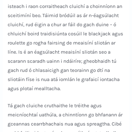
isteach i raon corraitheach cluichí a choinníonn an
sceitimíní beo. Táimid bródúil as ár n-éagsúlacht
cluichí, rud éigin a chur ar fáil do gach duine – ó
chluichí boird traidisiúnta cosúil le blackjack agus
roulette go rogha fairsing de meaisíní sliotán ar
líne. Is é an éagsúlacht meaisíní sliotán seo a
scarann scaradh uainn i ndáiríre; gheobhaidh tú
gach rud ó chlasaicigh gan teorainn go dtí na
sliotáin físe is nua atá iomlán le grafaicí iontacha
agus plotaí mealltacha.
Tá gach cluiche cruthaithe le tréithe agus
meicníochtaí uathúla, a chinntíonn go bhfanann ár
gceannas cearrbhachais nua agus spreagtha. Cibé