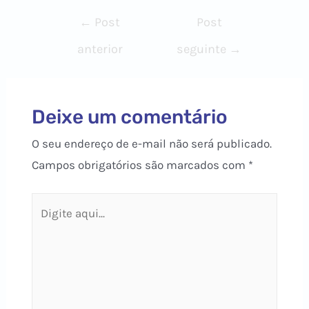
Navegação
←
Post
Post
de
anterior
seguinte
→
Post
Deixe um comentário
O seu endereço de e-mail não será publicado.
Campos obrigatórios são marcados com
*
Digite
aqui...