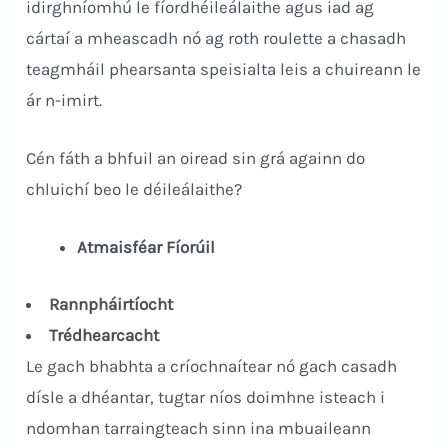
idirghníomhú le fíordhéileálaithe agus iad ag
cártaí a mheascadh nó ag roth roulette a chasadh
teagmháil phearsanta speisialta leis a chuireann le
ár n-imirt.
Cén fáth a bhfuil an oiread sin grá againn do
chluichí beo le déileálaithe?
Atmaisféar Fíorúil
Rannpháirtíocht
Trédhearcacht
Le gach bhabhta a críochnaítear nó gach casadh
dísle a dhéantar, tugtar níos doimhne isteach i
ndomhan tarraingteach sinn ina mbuaileann