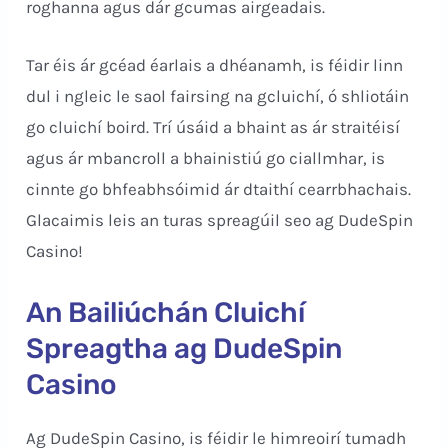
roghanna agus dár gcumas airgeadais.
Tar éis ár gcéad éarlais a dhéanamh, is féidir linn
dul i ngleic le saol fairsing na gcluichí, ó shliotáin
go cluichí boird. Trí úsáid a bhaint as ár straitéisí
agus ár mbancroll a bhainistiú go ciallmhar, is
cinnte go bhfeabhsóimid ár dtaithí cearrbhachais.
Glacaimis leis an turas spreagúil seo ag DudeSpin
Casino!
An Bailiúchán Cluichí
Spreagtha ag DudeSpin
Casino
Ag DudeSpin Casino, is féidir le himreoirí tumadh