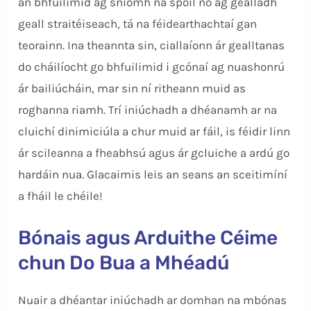
an bhfuilimid ag sníomh na spóil nó ag gealladh
geall straitéiseach, tá na féidearthachtaí gan
teorainn. Ina theannta sin, ciallaíonn ár gealltanas
do cháilíocht go bhfuilimid i gcónaí ag nuashonrú
ár bailiúcháin, mar sin ní ritheann muid as
roghanna riamh. Trí iniúchadh a dhéanamh ar na
cluichí dinimiciúla a chur muid ar fáil, is féidir linn
ár scileanna a fheabhsú agus ár gcluiche a ardú go
hardáin nua. Glacaimis leis an seans an sceitimíní
a fháil le chéile!
Bónais agus Arduithe Céime
chun Do Bua a Mhéadú
Nuair a dhéantar iniúchadh ar domhan na mbónas