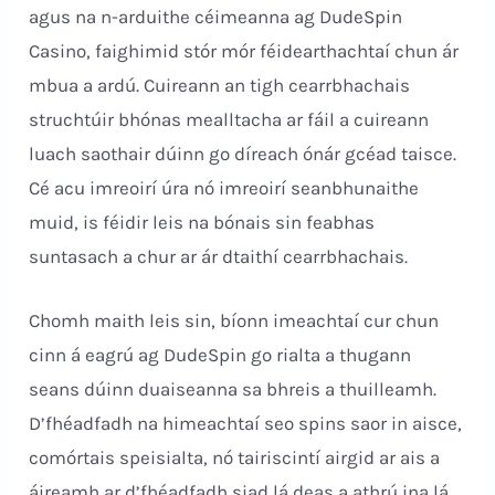
agus na n-arduithe céimeanna ag DudeSpin
Casino, faighimid stór mór féidearthachtaí chun ár
mbua a ardú. Cuireann an tigh cearrbhachais
struchtúir bhónas mealltacha ar fáil a cuireann
luach saothair dúinn go díreach ónár gcéad taisce.
Cé acu imreoirí úra nó imreoirí seanbhunaithe
muid, is féidir leis na bónais sin feabhas
suntasach a chur ar ár dtaithí cearrbhachais.
Chomh maith leis sin, bíonn imeachtaí cur chun
cinn á eagrú ag DudeSpin go rialta a thugann
seans dúinn duaiseanna sa bhreis a thuilleamh.
D’fhéadfadh na himeachtaí seo spins saor in aisce,
comórtais speisialta, nó tairiscintí airgid ar ais a
áireamh ar d’fhéadfadh siad lá deas a athrú ina lá