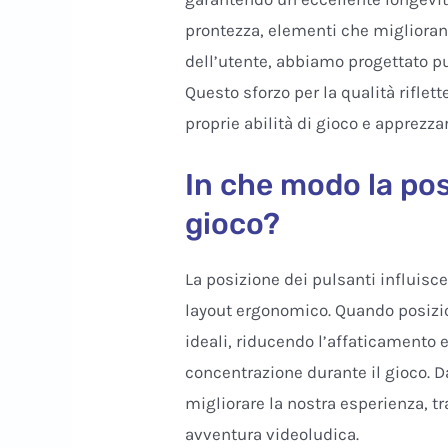
prontezza, elementi che miglioran
dell’utente, abbiamo progettato pu
Questo sforzo per la qualità rifle
proprie abilità di gioco e apprez
In che modo la posi
gioco?
La posizione dei pulsanti influisc
layout ergonomico. Quando posizio
ideali, riducendo l’affaticamento 
concentrazione durante il gioco. D
migliorare la nostra esperienza, tr
avventura videoludica.