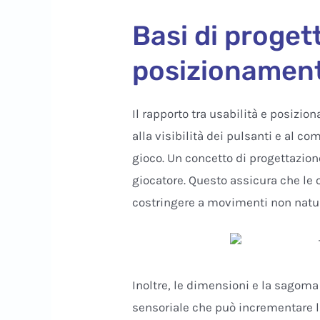
Basi di proget
posizionament
Il rapporto tra usabilità e posizio
alla visibilità dei pulsanti e al 
gioco. Un concetto di progettazio
giocatore. Questo assicura che le 
costringere a movimenti non natur
Inoltre, le dimensioni e la sagoma
sensoriale che può incrementare la