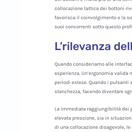
collocazione tattica dei bottoni r
favorisca il coinvolgimento e la 
suoi concorrenti sotto questo profi
L’rilevanza de
Quando consideriamo alle interfac
esperienza. Un’ergonomia valida mi
periodi estese. Quando i pulsanti s
stanchezza, facendo diventare ogni
La immediata raggiungibilità dei 
elevata pressione, sia in situazion
di una collocazione disagevole, le