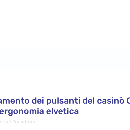
 - 18:00
 ADRIPET
PORQUE NOS ESCOLHER
REPRESENTANTES
amento dei pulsanti del casinò
’ergonomia elvetica
oria
/ Por
admin