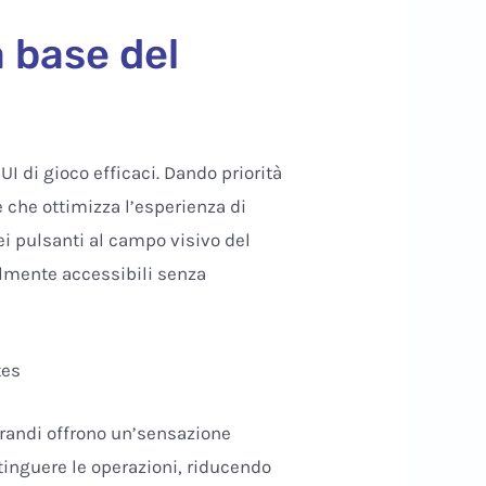
a base del
UI di gioco efficaci. Dando priorità
e che ottimizza l’esperienza di
i pulsanti al campo visivo del
olmente accessibili senza
grandi offrono un’sensazione
stinguere le operazioni, riducendo