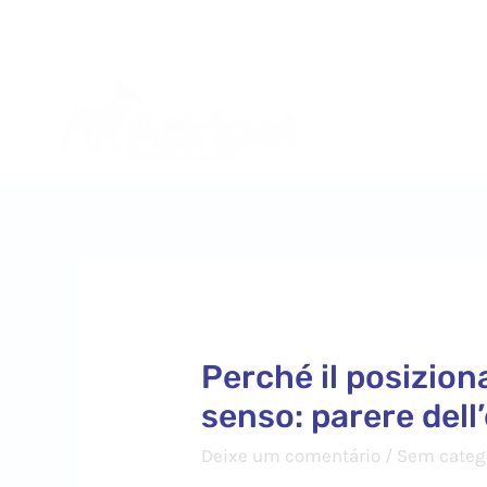
Ir
(11) 4260-0662 |
(11) 91034-7117 - Seg - Sex 8:00 - 12:00 / 13:30
para
o
conteúdo
HOME
A
Perché il posizion
senso: parere dell
Deixe um comentário
/
Sem categ