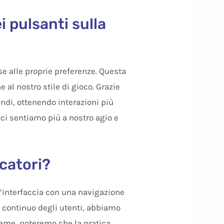
i pulsanti sulla
ase alle proprie preferenze. Questa
 al nostro stile di gioco. Grazie
andi, ottenendo interazioni più
, ci sentiamo più a nostro agio e
catori?
l’interfaccia con una navigazione
k continuo degli utenti, abbiamo
sieme, noteremo che la pratica