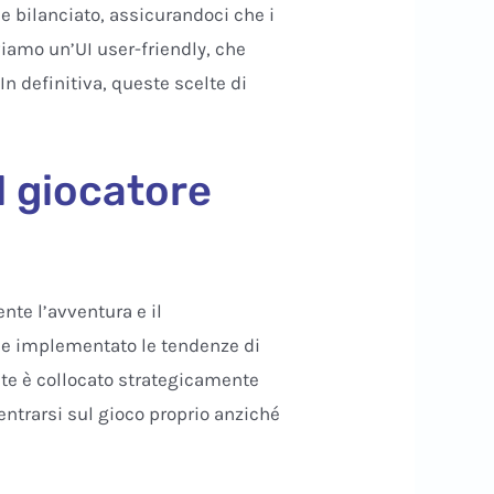
e bilanciato, assicurandoci che i
viamo un’UI user-friendly, che
In definitiva, queste scelte di
l giocatore
nte l’avventura e il
 e implementato le tendenze di
nte è collocato strategicamente
entrarsi sul gioco proprio anziché