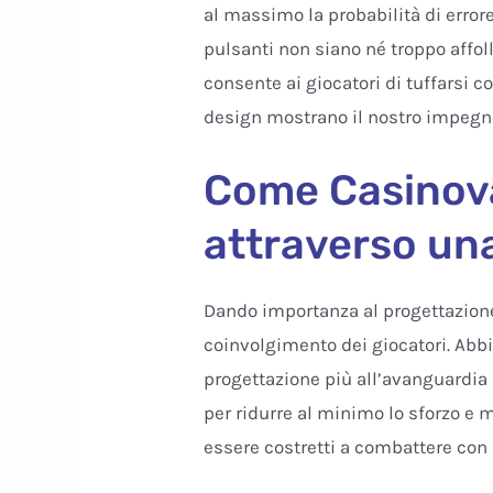
al massimo la probabilità di error
pulsanti non siano né troppo affol
consente ai giocatori di tuffarsi c
design mostrano il nostro impegno 
Come Casinova
attraverso un
Dando importanza al progettazione 
coinvolgimento dei giocatori. Abb
progettazione più all’avanguardia 
per ridurre al minimo lo sforzo e 
essere costretti a combattere con l