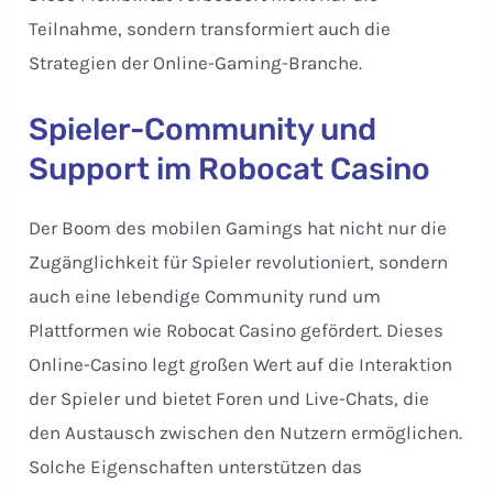
Teilnahme, sondern transformiert auch die
Strategien der Online-Gaming-Branche.
Spieler-Community und
Support im Robocat Casino
Der Boom des mobilen Gamings hat nicht nur die
Zugänglichkeit für Spieler revolutioniert, sondern
auch eine lebendige Community rund um
Plattformen wie Robocat Casino gefördert. Dieses
Online-Casino legt großen Wert auf die Interaktion
der Spieler und bietet Foren und Live-Chats, die
den Austausch zwischen den Nutzern ermöglichen.
Solche Eigenschaften unterstützen das