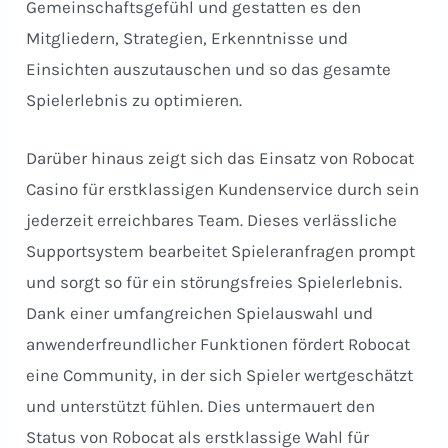
Gemeinschaftsgefühl und gestatten es den
Mitgliedern, Strategien, Erkenntnisse und
Einsichten auszutauschen und so das gesamte
Spielerlebnis zu optimieren.
Darüber hinaus zeigt sich das Einsatz von Robocat
Casino für erstklassigen Kundenservice durch sein
jederzeit erreichbares Team. Dieses verlässliche
Supportsystem bearbeitet Spieleranfragen prompt
und sorgt so für ein störungsfreies Spielerlebnis.
Dank einer umfangreichen Spielauswahl und
anwenderfreundlicher Funktionen fördert Robocat
eine Community, in der sich Spieler wertgeschätzt
und unterstützt fühlen. Dies untermauert den
Status von Robocat als erstklassige Wahl für