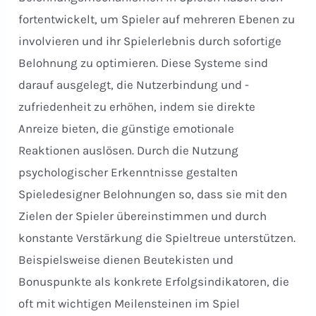
fortentwickelt, um Spieler auf mehreren Ebenen zu
involvieren und ihr Spielerlebnis durch sofortige
Belohnung zu optimieren. Diese Systeme sind
darauf ausgelegt, die Nutzerbindung und -
zufriedenheit zu erhöhen, indem sie direkte
Anreize bieten, die günstige emotionale
Reaktionen auslösen. Durch die Nutzung
psychologischer Erkenntnisse gestalten
Spieledesigner Belohnungen so, dass sie mit den
Zielen der Spieler übereinstimmen und durch
konstante Verstärkung die Spieltreue unterstützen.
Beispielsweise dienen Beutekisten und
Bonuspunkte als konkrete Erfolgsindikatoren, die
oft mit wichtigen Meilensteinen im Spiel