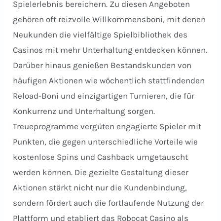
Spielerlebnis bereichern. Zu diesen Angeboten
gehören oft reizvolle Willkommensboni, mit denen
Neukunden die vielfältige Spielbibliothek des
Casinos mit mehr Unterhaltung entdecken können.
Darüber hinaus genießen Bestandskunden von
häufigen Aktionen wie wöchentlich stattfindenden
Reload-Boni und einzigartigen Turnieren, die für
Konkurrenz und Unterhaltung sorgen.
Treueprogramme vergüten engagierte Spieler mit
Punkten, die gegen unterschiedliche Vorteile wie
kostenlose Spins und Cashback umgetauscht
werden können. Die gezielte Gestaltung dieser
Aktionen stärkt nicht nur die Kundenbindung,
sondern fördert auch die fortlaufende Nutzung der
Plattform und etabliert das Robocat Casino als