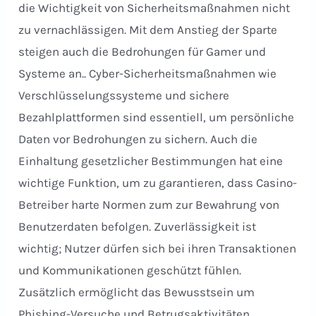
die Wichtigkeit von Sicherheitsmaßnahmen nicht
zu vernachlässigen. Mit dem Anstieg der Sparte
steigen auch die Bedrohungen für Gamer und
Systeme an.. Cyber-Sicherheitsmaßnahmen wie
Verschlüsselungssysteme und sichere
Bezahlplattformen sind essentiell, um persönliche
Daten vor Bedrohungen zu sichern. Auch die
Einhaltung gesetzlicher Bestimmungen hat eine
wichtige Funktion, um zu garantieren, dass Casino-
Betreiber harte Normen zum zur Bewahrung von
Benutzerdaten befolgen. Zuverlässigkeit ist
wichtig; Nutzer dürfen sich bei ihren Transaktionen
und Kommunikationen geschützt fühlen.
Zusätzlich ermöglicht das Bewusstsein um
Phishing-Versuche und Betrugsaktivitäten