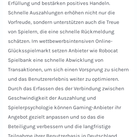
Erfüllung und bestärken positives Handeln.
Schnelle Auszahlungen erhöhen nicht nur die
Vorfreude, sondern unterstützen auch die Treue
von Spielern, die eine schnelle Rückmeldung
schätzen. Im wettbewerbsintensiven Online-
Glücksspielmarkt setzen Anbieter wie Robocat
Spielbank eine schnelle Abwicklung von
Transaktionen, um sich einen Vorsprung zu sichern
und das Benutzererlebnis weiter zu optimieren.
Durch das Erfassen des der Verbindung zwischen
Geschwindigkeit der Auszahlung und
Spielerpsychologie können Gaming-Anbieter ihr
Angebot gezielt anpassen und so das die
Beteiligung verbessern und die langfristige
Teilnahme ihrer Benutzerbasis in Deutschland