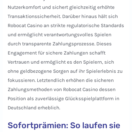
Nutzerkomfort und sichert gleichzeitig erhöhte
Transaktionssicherheit. Darüber hinaus hält sich
Robocat Casino an strikte regulatorische Standards
und ermöglicht verantwortungsvolles Spielen
durch transparente Zahlungsprozesse. Dieses
Engagement für sichere Zahlungen schafft
Vertrauen und ermöglicht es den Spielern, sich
ohne geldbezogene Sorgen auf ihr Spielerlebnis zu
fokussieren. Letztendlich erhöhen die sicheren
Zahlungsmethoden von Robocat Casino dessen
Position als zuverlässige Glücksspielplattform in
Deutschland erheblich.
Sofortprämien: So laufen sie