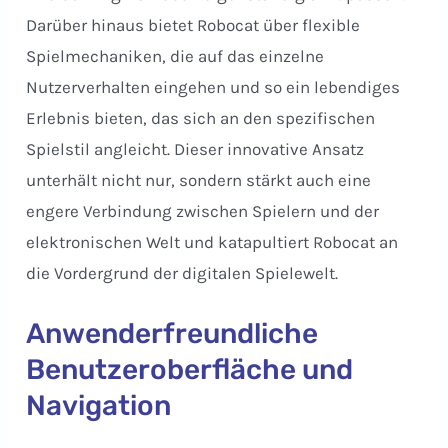
Darüber hinaus bietet Robocat über flexible
Spielmechaniken, die auf das einzelne
Nutzerverhalten eingehen und so ein lebendiges
Erlebnis bieten, das sich an den spezifischen
Spielstil angleicht. Dieser innovative Ansatz
unterhält nicht nur, sondern stärkt auch eine
engere Verbindung zwischen Spielern und der
elektronischen Welt und katapultiert Robocat an
die Vordergrund der digitalen Spielewelt.
Anwenderfreundliche
Benutzeroberfläche und
Navigation