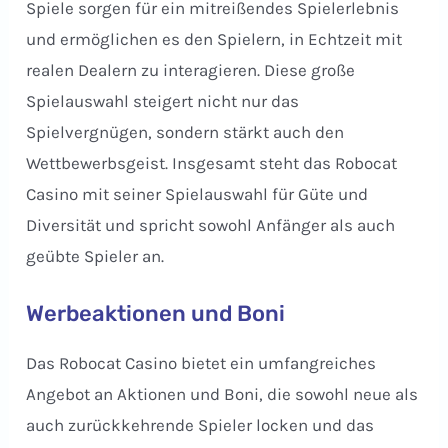
Spiele sorgen für ein mitreißendes Spielerlebnis
und ermöglichen es den Spielern, in Echtzeit mit
realen Dealern zu interagieren. Diese große
Spielauswahl steigert nicht nur das
Spielvergnügen, sondern stärkt auch den
Wettbewerbsgeist. Insgesamt steht das Robocat
Casino mit seiner Spielauswahl für Güte und
Diversität und spricht sowohl Anfänger als auch
geübte Spieler an.
Werbeaktionen und Boni
Das Robocat Casino bietet ein umfangreiches
Angebot an Aktionen und Boni, die sowohl neue als
auch zurückkehrende Spieler locken und das