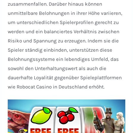
zusammenfallen. Darüber hinaus können
unmittelbare Belohnungen in ihrer Höhe variieren,
um unterschiedlichen Spielerprofilen gerecht zu
werden und ein balanciertes Verhältnis zwischen
Risiko und Spannung zu erzeugen. Indem sie die
Spieler ständig einbinden, unterstützen diese
Belohnungssysteme ein lebendiges Umfeld, das
sowohl den Unterhaltungswert als auch die
dauerhafte Loyalität gegenüber Spieleplattformen
wie Robocat Casino in Deutschland erhöht.