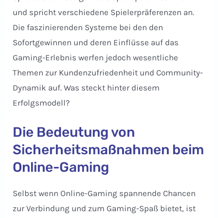
und spricht verschiedene Spielerpräferenzen an.
Die faszinierenden Systeme bei den den
Sofortgewinnen und deren Einflüsse auf das
Gaming-Erlebnis werfen jedoch wesentliche
Themen zur Kundenzufriedenheit und Community-
Dynamik auf. Was steckt hinter diesem
Erfolgsmodell?
Die Bedeutung von
Sicherheitsmaßnahmen beim
Online-Gaming
Selbst wenn Online-Gaming spannende Chancen
zur Verbindung und zum Gaming-Spaß bietet, ist