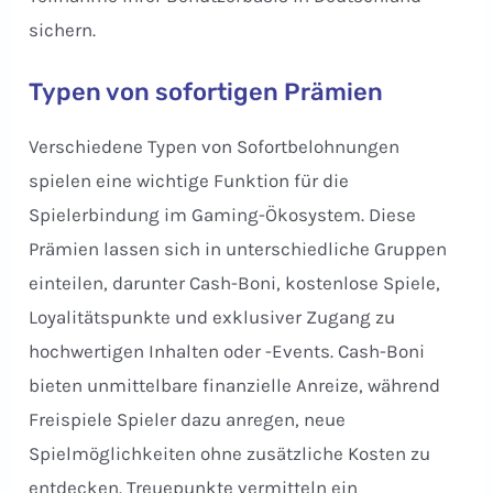
sichern.
Typen von sofortigen Prämien
Verschiedene Typen von Sofortbelohnungen
spielen eine wichtige Funktion für die
Spielerbindung im Gaming-Ökosystem. Diese
Prämien lassen sich in unterschiedliche Gruppen
einteilen, darunter Cash-Boni, kostenlose Spiele,
Loyalitätspunkte und exklusiver Zugang zu
hochwertigen Inhalten oder -Events. Cash-Boni
bieten unmittelbare finanzielle Anreize, während
Freispiele Spieler dazu anregen, neue
Spielmöglichkeiten ohne zusätzliche Kosten zu
entdecken. Treuepunkte vermitteln ein