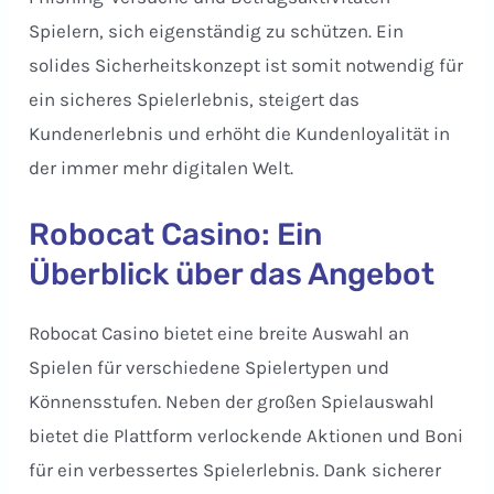
Spielern, sich eigenständig zu schützen. Ein
solides Sicherheitskonzept ist somit notwendig für
ein sicheres Spielerlebnis, steigert das
Kundenerlebnis und erhöht die Kundenloyalität in
der immer mehr digitalen Welt.
Robocat Casino: Ein
Überblick über das Angebot
Robocat Casino bietet eine breite Auswahl an
Spielen für verschiedene Spielertypen und
Könnensstufen. Neben der großen Spielauswahl
bietet die Plattform verlockende Aktionen und Boni
für ein verbessertes Spielerlebnis. Dank sicherer