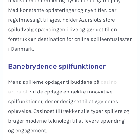
involverende temaer og nyskabende gameplay.
Med konstante opdateringer og nye titler, der
regelmæssigt tilføjes, holder Azurslots store
spiludvalg spændingen i live og gør det til en
foretrukken destination for online spilleentusiaster
i Danmark.
Banebrydende spilfunktioner
Mens spillerne opdager tilbuddene på
casino
azurslot
, vil de opdage en række innovative
spilfunktioner, der er designet til at øge deres
oplevelse. Casinoet tiltrækker alle typer spillere og
bruger moderne teknologi til at levere spænding
og engagement.