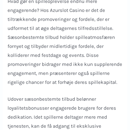
Hvad gør en spilleoplevelse endnu mere
engagerende? Hos Azurslot Casino er det de
tiltrækkende promoveringer og fordele, der er
udformet til at øge deltagernes tilfredsstillelse.
Sæsonbestemte tilbud holder spilleatmosfæren
fornyet og tilbyder midlertidige fordele, der
kolliderer med festdage og events. Disse
promoveringer bidrager med ikke kun supplerende
engagement, men præsenterer også spillerne
rigelige chancer for at forhøje deres spillekapital.
Udover sæsonbestemte tilbud belønner
loyalitetsbonusser engagerede brugere for deres
dedikation. Idet spillerne deltager mere med
tjenesten, kan de få adgang til eksklusive