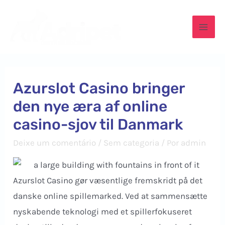
Ir
para
Mai
o
conteúdo
Men
Azurslot Casino bringer
den nye æra af online
casino-sjov til Danmark
Deixe um comentário
/
Sem categoria
/ Por
admin
Azurslot Casino gør væsentlige fremskridt på det
danske online spillemarked. Ved at sammensætte
nyskabende teknologi med et spillerfokuseret