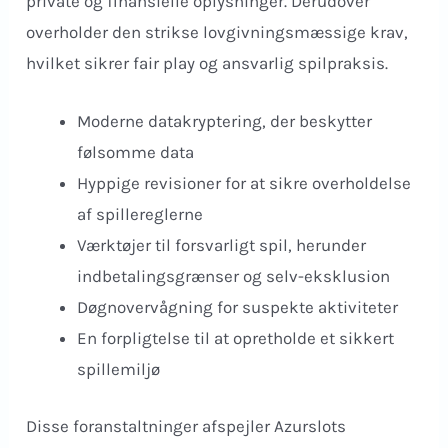
private og finansielle oplysninger. Derudover
overholder den strikse lovgivningsmæssige krav,
hvilket sikrer fair play og ansvarlig spilpraksis.
Moderne datakryptering, der beskytter
følsomme data
Hyppige revisioner for at sikre overholdelse
af spillereglerne
Værktøjer til forsvarligt spil, herunder
indbetalingsgrænser og selv-eksklusion
Døgnovervågning for suspekte aktiviteter
En forpligtelse til at opretholde et sikkert
spillemiljø
Disse foranstaltninger afspejler Azurslots