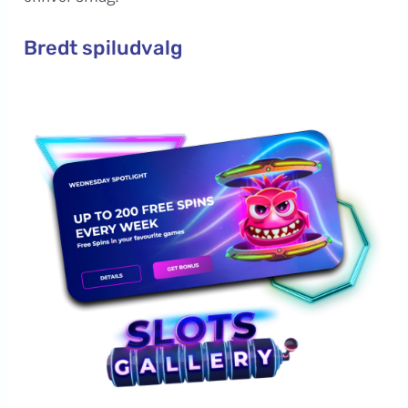
Bredt spiludvalg