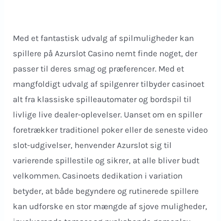
Med et fantastisk udvalg af spilmuligheder kan
spillere på Azurslot Casino nemt finde noget, der
passer til deres smag og præferencer. Med et
mangfoldigt udvalg af spilgenrer tilbyder casinoet
alt fra klassiske spilleautomater og bordspil til
livlige live dealer-oplevelser. Uanset om en spiller
foretrækker traditionel poker eller de seneste video
slot-udgivelser, henvender Azurslot sig til
varierende spillestile og sikrer, at alle bliver budt
velkommen. Casinoets dedikation i variation
betyder, at både begyndere og rutinerede spillere
kan udforske en stor mængde af sjove muligheder,