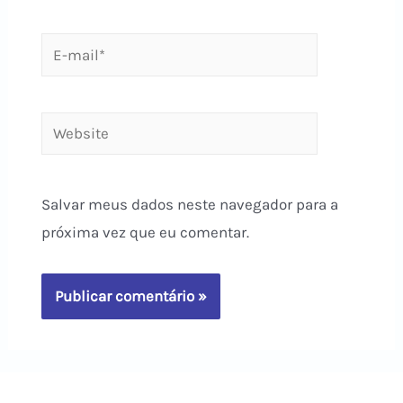
E-
mail*
Website
Salvar meus dados neste navegador para a
próxima vez que eu comentar.