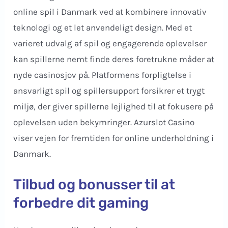
online spil i Danmark ved at kombinere innovativ
teknologi og et let anvendeligt design. Med et
varieret udvalg af spil og engagerende oplevelser
kan spillerne nemt finde deres foretrukne måder at
nyde casinosjov på. Platformens forpligtelse i
ansvarligt spil og spillersupport forsikrer et trygt
miljø, der giver spillerne lejlighed til at fokusere på
oplevelsen uden bekymringer. Azurslot Casino
viser vejen for fremtiden for online underholdning i
Danmark.
Tilbud og bonusser til at
forbedre dit gaming