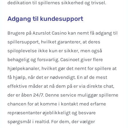
dedikation til spillernes sikkerhed og trivsel.
Adgang til kundesupport
Brugere på Azurslot Casino kan nemt få adgang til
spillersupport, hvilket garanterer, at deres
spiloplevelse ikke kun er sikker, men også
behagelig og forsvarlig. Casinoet giver flere
hjælpekanaler, hvilket gør det nemt for spillere at
få hjælp, når det er nødvendigt. En af de mest
effektive måder at nå dem på er via direkte chat,
der er åben 24/7. Denne service muliggør spillerne
chancen for at komme i kontakt med erfarne
repræsentanter øjeblikkeligt og besvare
spørgsmål i realtid. For dem, der vælger