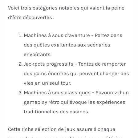
Voici trois catégories notables qui valent la peine
d’être découvertes :
Machines à sous d’aventure – Partez dans
des quêtes exaltantes aux scénarios
envoûtants.
Jackpots progressifs – Tentez de remporter
des gains énormes qui peuvent changer des
vies en un seul tour.
Machines à sous classiques – Savourez d’un
gameplay rétro qui évoque les expériences
traditionnelles des casinos.
Cette riche sélection de jeux assure à chaque