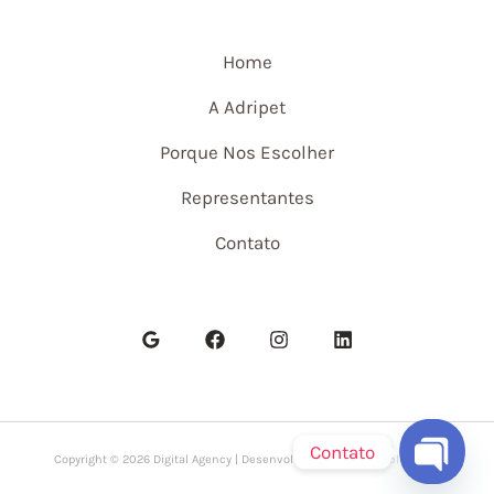
Home
A Adripet
Porque Nos Escolher
Representantes
Contato
Contato
Copyright © 2026 Digital Agency | Desenvolvido por
Lepix Publicidade
Open