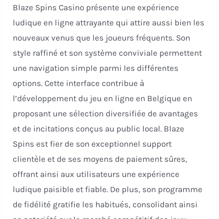
Blaze Spins Casino présente une expérience
ludique en ligne attrayante qui attire aussi bien les
nouveaux venus que les joueurs fréquents. Son
style raffiné et son système conviviale permettent
une navigation simple parmi les différentes
options. Cette interface contribue à
l’développement du jeu en ligne en Belgique en
proposant une sélection diversifiée de avantages
et de incitations conçus au public local. Blaze
Spins est fier de son exceptionnel support
clientèle et de ses moyens de paiement sûres,
offrant ainsi aux utilisateurs une expérience
ludique paisible et fiable. De plus, son programme
de fidélité gratifie les habitués, consolidant ainsi