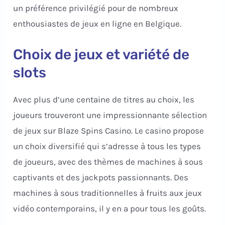
un préférence privilégié pour de nombreux
enthousiastes de jeux en ligne en Belgique.
Choix de jeux et variété de
slots
Avec plus d’une centaine de titres au choix, les
joueurs trouveront une impressionnante sélection
de jeux sur Blaze Spins Casino. Le casino propose
un choix diversifié qui s’adresse à tous les types
de joueurs, avec des thèmes de machines à sous
captivants et des jackpots passionnants. Des
machines à sous traditionnelles à fruits aux jeux
vidéo contemporains, il y en a pour tous les goûts.