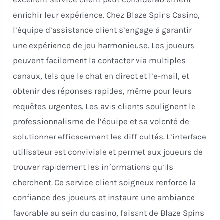
enrichir leur expérience. Chez Blaze Spins Casino,
l’équipe d’assistance client s’engage à garantir
une expérience de jeu harmonieuse. Les joueurs
peuvent facilement la contacter via multiples
canaux, tels que le chat en direct et l’e-mail, et
obtenir des réponses rapides, même pour leurs
requêtes urgentes. Les avis clients soulignent le
professionnalisme de l’équipe et sa volonté de
solutionner efficacement les difficultés. L’interface
utilisateur est conviviale et permet aux joueurs de
trouver rapidement les informations qu’ils
cherchent. Ce service client soigneux renforce la
confiance des joueurs et instaure une ambiance
favorable au sein du casino, faisant de Blaze Spins