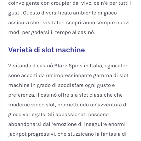
coinvolgente con croupier dal vivo, ce n’è per tutti i
gusti. Questo diversificato ambiente di gioco
assicura che i visitatori scopriranno sempre nuovi
modi per godersi il tempo al casinò.
Varietà di slot machine
Visitando il casinò Blaze Spins in Italia, i giocatori
sono accolti da un’impressionante gamma di slot
machine in grado di soddisfare ogni gusto e
preferenza. Il casinò offre sia slot classiche che
moderne video slot, promettendo un’avventura di
gioco variegata. Gli appassionati possono
abbandonarsi dall’emozione di inseguire enormi
jackpot progressivi, che stuzzicano la fantasia di