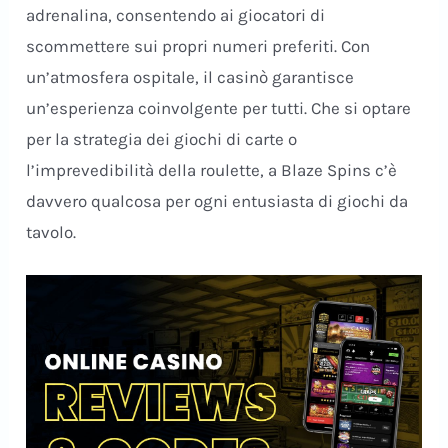
adrenalina, consentendo ai giocatori di
scommettere sui propri numeri preferiti. Con
un’atmosfera ospitale, il casinò garantisce
un’esperienza coinvolgente per tutti. Che si optare
per la strategia dei giochi di carte o
l’imprevedibilità della roulette, a Blaze Spins c’è
davvero qualcosa per ogni entusiasta di giochi da
tavolo.