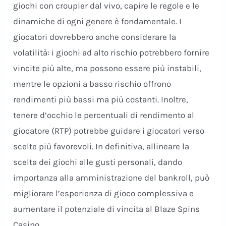
giochi con croupier dal vivo, capire le regole e le
dinamiche di ogni genere è fondamentale. I
giocatori dovrebbero anche considerare la
volatilità: i giochi ad alto rischio potrebbero fornire
vincite più alte, ma possono essere più instabili,
mentre le opzioni a basso rischio offrono
rendimenti più bassi ma più costanti. Inoltre,
tenere d’occhio le percentuali di rendimento al
giocatore (RTP) potrebbe guidare i giocatori verso
scelte più favorevoli. In definitiva, allineare la
scelta dei giochi alle gusti personali, dando
importanza alla amministrazione del bankroll, può
migliorare l’esperienza di gioco complessiva e
aumentare il potenziale di vincita al Blaze Spins
Casino.