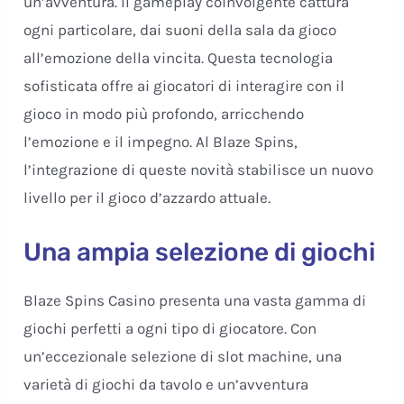
un’avventura. Il gameplay coinvolgente cattura
ogni particolare, dai suoni della sala da gioco
all’emozione della vincita. Questa tecnologia
sofisticata offre ai giocatori di interagire con il
gioco in modo più profondo, arricchendo
l’emozione e il impegno. Al Blaze Spins,
l’integrazione di queste novità stabilisce un nuovo
livello per il gioco d’azzardo attuale.
Una ampia selezione di giochi
Blaze Spins Casino presenta una vasta gamma di
giochi perfetti a ogni tipo di giocatore. Con
un’eccezionale selezione di slot machine, una
varietà di giochi da tavolo e un’avventura