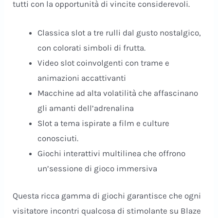
tutti con la opportunità di vincite considerevoli.
Classica slot a tre rulli dal gusto nostalgico,
con colorati simboli di frutta.
Video slot coinvolgenti con trame e
animazioni accattivanti
Macchine ad alta volatilità che affascinano
gli amanti dell’adrenalina
Slot a tema ispirate a film e culture
conosciuti.
Giochi interattivi multilinea che offrono
un’sessione di gioco immersiva
Questa ricca gamma di giochi garantisce che ogni
visitatore incontri qualcosa di stimolante su Blaze