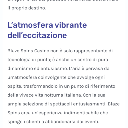
il proprio destino.
L’atmosfera vibrante
dell’eccitazione
Blaze Spins Casino non è solo rappresentante di
tecnologia di punta; è anche un centro di pura
dinamismo ed entusiasmo. L’aria è pervasa da
un’atmosfera coinvolgente che avvolge ogni
ospite, trasformandolo in un punto di riferimento
della vivace vita notturna italiana. Con la sua
ampia selezione di spettacoli entusiasmanti, Blaze
Spins crea un’esperienza indimenticabile che
spinge i clienti a abbandonarsi dai eventi.