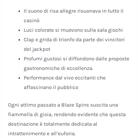
Il suono di risa allegre risuonava in tutto il
casinò
Luci colorate si muovono sulla sala giochi
Clap e grida di trionfo da parte dei vincitori
del jackpot
Profumi gustosi si diffondono dalle proposte
gastronomiche di eccellenza.
Performance dal vivo eccitanti che
affascinano il pubblico
Ogni attimo passato a Blaze Spins suscita una
fiammella di gioia, rendendo evidente che questa
destinazione è totalmente dedicata al
intrattenimento e all’euforia.