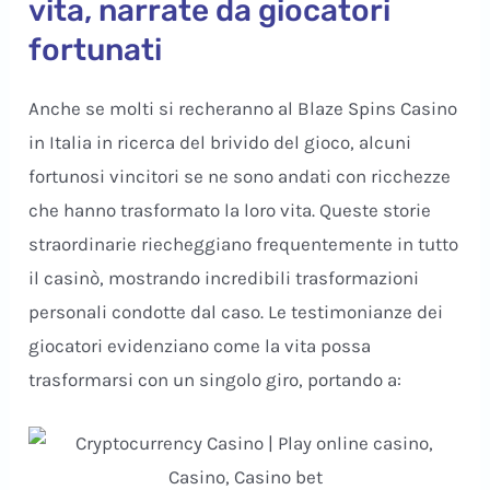
vita, narrate da giocatori
fortunati
Anche se molti si recheranno al Blaze Spins Casino
in Italia in ricerca del brivido del gioco, alcuni
fortunosi vincitori se ne sono andati con ricchezze
che hanno trasformato la loro vita. Queste storie
straordinarie riecheggiano frequentemente in tutto
il casinò, mostrando incredibili trasformazioni
personali condotte dal caso. Le testimonianze dei
giocatori evidenziano come la vita possa
trasformarsi con un singolo giro, portando a: