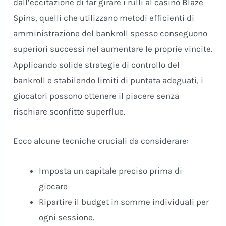
dall’eccitazione di far girare i rulli al casinò Blaze
Spins, quelli che utilizzano metodi efficienti di
amministrazione del bankroll spesso conseguono
superiori successi nel aumentare le proprie vincite.
Applicando solide strategie di controllo del
bankroll e stabilendo limiti di puntata adeguati, i
giocatori possono ottenere il piacere senza
rischiare sconfitte superflue.
Ecco alcune tecniche cruciali da considerare:
Imposta un capitale preciso prima di
giocare
Ripartire il budget in somme individuali per
ogni sessione.