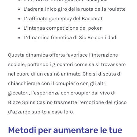
L’adrenalinico giro della ruota della roulette
L’raffinato gameplay del Baccarat
L’intensa competizione del poker
L’dinamica frenetica di Sic Bo con i dadi
Questa dinamica offerta favorisce l’interazione
sociale, portando i giocatori come se si trovassero
nel cuore di un casinò animato. Che si discuta di
chiacchierare con il croupier o con gli altri
giocatori, l’esperienza con croupier dal vivo di
Blaze Spins Casino trasmette l’emozione del gioco
d’azzardo subito a casa loro.
Metodi per aumentare le tue