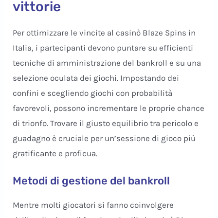
vittorie
Per ottimizzare le vincite al casinò Blaze Spins in
Italia, i partecipanti devono puntare su efficienti
tecniche di amministrazione del bankroll e su una
selezione oculata dei giochi. Impostando dei
confini e scegliendo giochi con probabilità
favorevoli, possono incrementare le proprie chance
di trionfo. Trovare il giusto equilibrio tra pericolo e
guadagno è cruciale per un’sessione di gioco più
gratificante e proficua.
Metodi di gestione del bankroll
Mentre molti giocatori si fanno coinvolgere