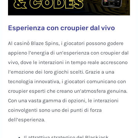
Esperienza con croupier dal vivo
Al casinò Blaze Spins, i giocatori possono godere
appieno l’energia di un’esperienza con croupier dal
vivo, dove le interazioni in tempo reale accrescono
l’emozione dei loro giochi scelti. Grazie a una
tecnologia innovativa, i giocatori comunicano con
croupier esperti che creano un’atmosfera genuina.
Con una vasta gamma di opzioni, le interazioni
coinvolgenti sono uno dei punti di forza
dell’esperienza.
Il attrattiva strategico del Blackjack