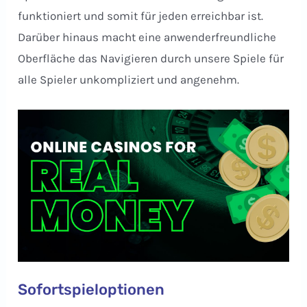
funktioniert und somit für jeden erreichbar ist.
Darüber hinaus macht eine anwenderfreundliche
Oberfläche das Navigieren durch unsere Spiele für
alle Spieler unkompliziert und angenehm.
Sofortspieloptionen