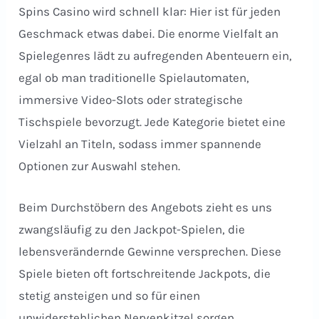
Spins Casino wird schnell klar: Hier ist für jeden
Geschmack etwas dabei. Die enorme Vielfalt an
Spielegenres lädt zu aufregenden Abenteuern ein,
egal ob man traditionelle Spielautomaten,
immersive Video-Slots oder strategische
Tischspiele bevorzugt. Jede Kategorie bietet eine
Vielzahl an Titeln, sodass immer spannende
Optionen zur Auswahl stehen.
Beim Durchstöbern des Angebots zieht es uns
zwangsläufig zu den Jackpot-Spielen, die
lebensverändernde Gewinne versprechen. Diese
Spiele bieten oft fortschreitende Jackpots, die
stetig ansteigen und so für einen
unwiderstehlichen Nervenkitzel sorgen.