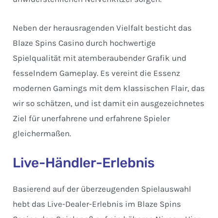
Neben der herausragenden Vielfalt besticht das
Blaze Spins Casino durch hochwertige
Spielqualität mit atemberaubender Grafik und
fesselndem Gameplay. Es vereint die Essenz
modernen Gamings mit dem klassischen Flair, das
wir so schätzen, und ist damit ein ausgezeichnetes
Ziel für unerfahrene und erfahrene Spieler
gleichermaßen.
Live-Händler-Erlebnis
Basierend auf der überzeugenden Spielauswahl
hebt das Live-Dealer-Erlebnis im Blaze Spins