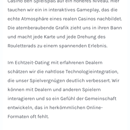
Casino den Spielspaß auf ein höheres Niveau. Hier
tauchen wir ein in interaktives Gameplay, das die
echte Atmosphäre eines realen Casinos nachbildet.
Die atemberaubende Grafik zieht uns in ihren Bann
und macht jede Karte und jede Drehung des
Rouletterads zu einem spannenden Erlebnis.
Im Echtzeit-Dating mit erfahrenen Dealern
schätzen wir die nahtlose Technologieintegration,
die unser Spielvergnügen deutlich verbessert. Wir
können mit Dealern und anderen Spielern
interagieren und so ein Gefühl der Gemeinschaft
entwickeln, das in herkömmlichen Online-
Formaten oft fehlt.