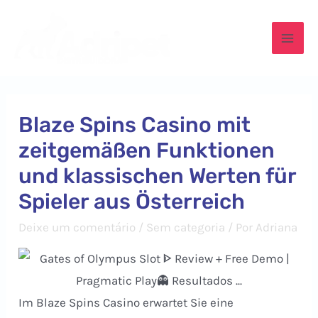
Ir
para
Mai
o
conteúdo
Men
Blaze Spins Casino mit
zeitgemäßen Funktionen
und klassischen Werten für
Spieler aus Österreich
Deixe um comentário
/
Sem categoria
/ Por
Adriana
Im Blaze Spins Casino erwartet Sie eine