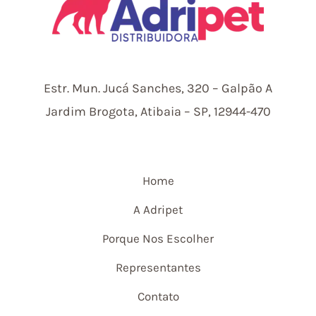
Estr.
Mun.
Jucá Sanches, 320 – Galpão A
Jardim Brogota, Atibaia – SP, 12944-470
Home
A Adripet
Porque Nos Escolher
Representantes
Contato