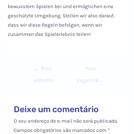
bewusstem Spielen bei und ermöglichen eine
geschützte Umgebung. Stellen wir also darauf,
dass wir diese Regeln befolgen, wenn wir
zusammen das Spielerlebnis teilen!
Navegação
←
Post
Post
de
anterior
seguinte
→
Post
Deixe um comentário
O seu endereço de e-mail não será publicado.
Campos obrigatórios são marcados com
*