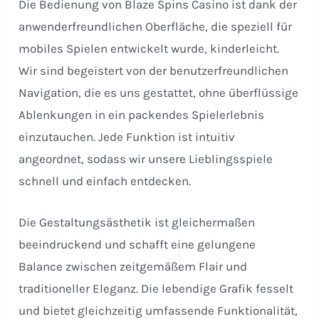
Die Bedienung von Blaze Spins Casino ist dank der
anwenderfreundlichen Oberfläche, die speziell für
mobiles Spielen entwickelt wurde, kinderleicht.
Wir sind begeistert von der benutzerfreundlichen
Navigation, die es uns gestattet, ohne überflüssige
Ablenkungen in ein packendes Spielerlebnis
einzutauchen. Jede Funktion ist intuitiv
angeordnet, sodass wir unsere Lieblingsspiele
schnell und einfach entdecken.
Die Gestaltungsästhetik ist gleichermaßen
beeindruckend und schafft eine gelungene
Balance zwischen zeitgemäßem Flair und
traditioneller Eleganz. Die lebendige Grafik fesselt
und bietet gleichzeitig umfassende Funktionalität,