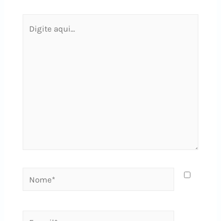
Digite
aqui...
Nome*
E-