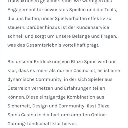
Transaktionen gesichert sind. Wir würdigen das
Engagement für bewusstes Spielen und die Tools,
die uns helfen, unser Spielverhalten effektiv zu
steuern. Darüber hinaus ist der Kundenservice
schnell und sorgt um unsere Belange und Fragen,
was das Gesamterlebnis vorteilhaft prägt.
Bei unserer Entdeckung von Blaze Spins wird uns
klar, dass es mehr als nur ein Casino ist; es ist eine
dynamische Community, in der sich Spieler aus
Österreich vernetzen und Erfahrungen teilen
können. Diese einzigartige Kombination aus
Sicherheit, Design und Community lässt Blaze
Spins Casino in der hart umkämpften Online-
Gaming-Landschaft klar hervor.