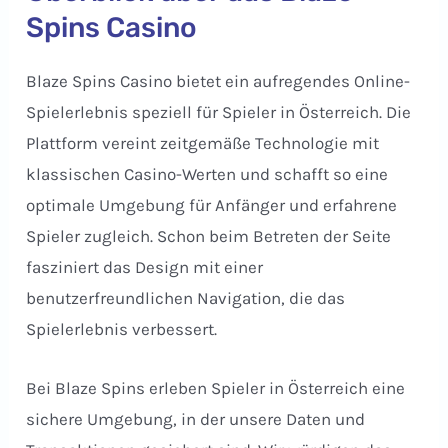
Spins Casino
Blaze Spins Casino bietet ein aufregendes Online-
Spielerlebnis speziell für Spieler in Österreich. Die
Plattform vereint zeitgemäße Technologie mit
klassischen Casino-Werten und schafft so eine
optimale Umgebung für Anfänger und erfahrene
Spieler zugleich. Schon beim Betreten der Seite
fasziniert das Design mit einer
benutzerfreundlichen Navigation, die das
Spielerlebnis verbessert.
Bei Blaze Spins erleben Spieler in Österreich eine
sichere Umgebung, in der unsere Daten und