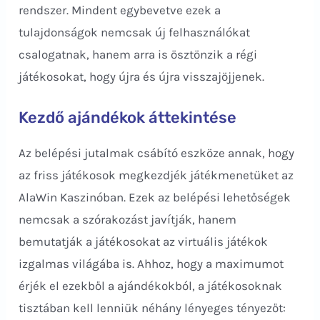
rendszer. Mindent egybevetve ezek a
tulajdonságok nemcsak új felhasználókat
csalogatnak, hanem arra is ösztönzik a régi
játékosokat, hogy újra és újra visszajöjjenek.
Kezdő ajándékok áttekintése
Az belépési jutalmak csábító eszköze annak, hogy
az friss játékosok megkezdjék játékmenetüket az
AlaWin Kaszinóban. Ezek az belépési lehetőségek
nemcsak a szórakozást javítják, hanem
bemutatják a játékosokat az virtuális játékok
izgalmas világába is. Ahhoz, hogy a maximumot
érjék el ezekből a ajándékokból, a játékosoknak
tisztában kell lenniük néhány lényeges tényezőt: