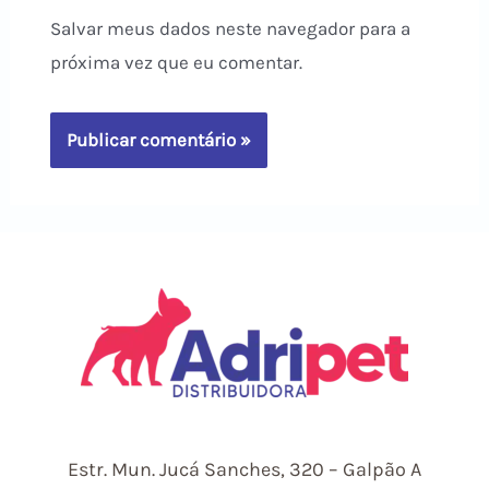
Salvar meus dados neste navegador para a
próxima vez que eu comentar.
Estr.
Mun.
Jucá Sanches, 320 – Galpão A