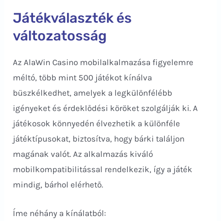
Játékválaszték és
változatosság
Az AlaWin Casino mobilalkalmazása figyelemre
méltó, több mint 500 játékot kínálva
büszkélkedhet, amelyek a legkülönfélébb
igényeket és érdeklődési köröket szolgálják ki. A
játékosok könnyedén élvezhetik a különféle
játéktípusokat, biztosítva, hogy bárki találjon
magának valót. Az alkalmazás kiváló
mobilkompatibilitással rendelkezik, így a játék
mindig, bárhol elérhető.
Íme néhány a kínálatból: