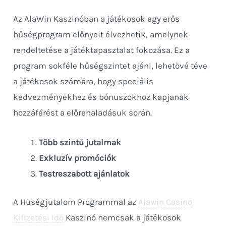
Az AlaWin Kaszinóban a játékosok egy erős
hűségprogram előnyeit élvezhetik, amelynek
rendeltetése a játéktapasztalat fokozása. Ez a
program sokféle hűségszintet ajánl, lehetővé téve
a játékosok számára, hogy speciális
kedvezményekhez és bónuszokhoz kapjanak
hozzáférést a előrehaladásuk során.
Több szintű jutalmak
Exkluzív promóciók
Testreszabott ajánlatok
A Hűségjutalom Programmal az
Alawin Casino
Kifizetési Idő
Kaszinó nemcsak a játékosok