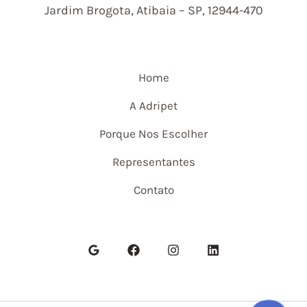
Jardim Brogota, Atibaia – SP, 12944-470
Home
A Adripet
Porque Nos Escolher
Representantes
Contato