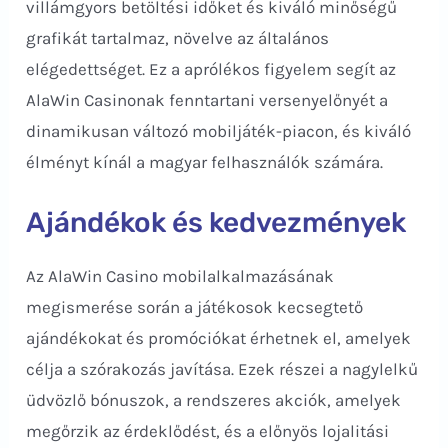
villámgyors betöltési időket és kiváló minőségű
grafikát tartalmaz, növelve az általános
elégedettséget. Ez a aprólékos figyelem segít az
AlaWin Casinonak fenntartani versenyelőnyét a
dinamikusan változó mobiljáték-piacon, és kiváló
élményt kínál a magyar felhasználók számára.
Ajándékok és kedvezmények
Az AlaWin Casino mobilalkalmazásának
megismerése során a játékosok kecsegtető
ajándékokat és promóciókat érhetnek el, amelyek
célja a szórakozás javítása. Ezek részei a nagylelkű
üdvözlő bónuszok, a rendszeres akciók, amelyek
megőrzik az érdeklődést, és a előnyös lojalitási