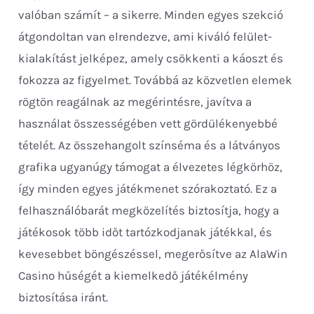
valóban számít – a sikerre. Minden egyes szekció
átgondoltan van elrendezve, ami kiváló felület-
kialakítást jelképez, amely csökkenti a káoszt és
fokozza az figyelmet. Továbbá az közvetlen elemek
rögtön reagálnak az megérintésre, javítva a
használat összességében vett gördülékenyebbé
tételét. Az összehangolt színséma és a látványos
grafika ugyanúgy támogat a élvezetes légkörhöz,
így minden egyes játékmenet szórakoztató. Ez a
felhasználóbarát megközelítés biztosítja, hogy a
játékosok több időt tartózkodjanak játékkal, és
kevesebbet böngészéssel, megerősítve az AlaWin
Casino hűségét a kiemelkedő játékélmény
biztosítása iránt.