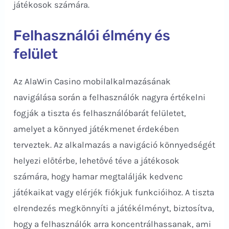
játékosok számára.
Felhasználói élmény és
felület
Az AlaWin Casino mobilalkalmazásának
navigálása során a felhasználók nagyra értékelni
fogják a tiszta és felhasználóbarát felületet,
amelyet a könnyed játékmenet érdekében
terveztek. Az alkalmazás a navigáció könnyedségét
helyezi előtérbe, lehetővé téve a játékosok
számára, hogy hamar megtalálják kedvenc
játékaikat vagy elérjék fiókjuk funkcióihoz. A tiszta
elrendezés megkönnyíti a játékélményt, biztosítva,
hogy a felhasználók arra koncentrálhassanak, ami