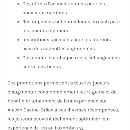
Des offres d’accueil uniques pour les
nouveaux membres
Récompenses hebdomadaires en cash pour
les joueurs réguliers
Inscriptions spéciales pour les tournois
avec des cagnottes augmentées
Des crédits sur chaque mise, échangeables
contre des bonus.
Ces promotions permettent à tous les joueurs
d’augmenter considérablement leurs gains et de
bénéficier totalement de leur expérience sur
Alawin Casino. Grâce à ces diverses récompenses,
les joueurs peuvent réellement optimiser leur
expérience de jeu au Luxembourg.