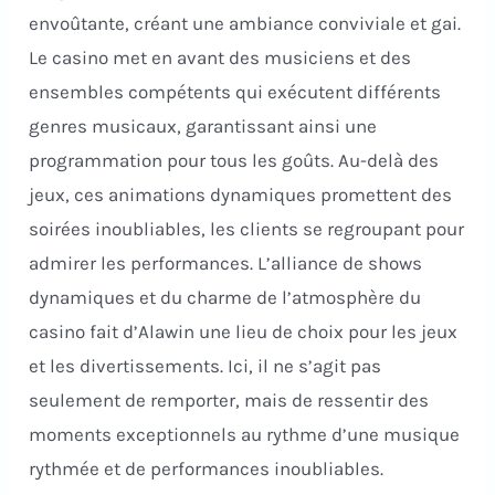
envoûtante, créant une ambiance conviviale et gai.
Le casino met en avant des musiciens et des
ensembles compétents qui exécutent différents
genres musicaux, garantissant ainsi une
programmation pour tous les goûts. Au-delà des
jeux, ces animations dynamiques promettent des
soirées inoubliables, les clients se regroupant pour
admirer les performances. L’alliance de shows
dynamiques et du charme de l’atmosphère du
casino fait d’Alawin une lieu de choix pour les jeux
et les divertissements. Ici, il ne s’agit pas
seulement de remporter, mais de ressentir des
moments exceptionnels au rythme d’une musique
rythmée et de performances inoubliables.