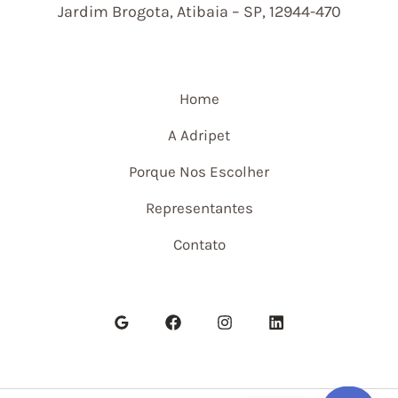
Jardim Brogota, Atibaia – SP, 12944-470
Home
A Adripet
Porque Nos Escolher
Representantes
Contato