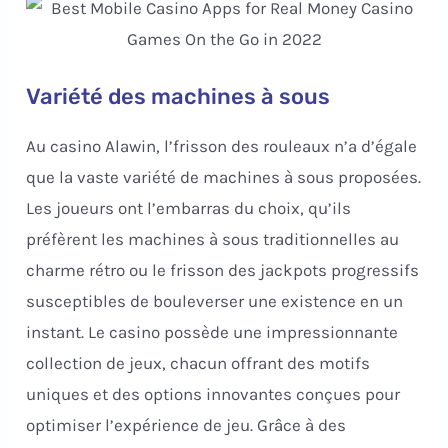
Variété des machines à sous
Au casino Alawin, l’frisson des rouleaux n’a d’égale
que la vaste variété de machines à sous proposées.
Les joueurs ont l’embarras du choix, qu’ils
préfèrent les machines à sous traditionnelles au
charme rétro ou le frisson des jackpots progressifs
susceptibles de bouleverser une existence en un
instant. Le casino possède une impressionnante
collection de jeux, chacun offrant des motifs
uniques et des options innovantes conçues pour
optimiser l’expérience de jeu. Grâce à des