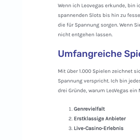
Wenn ich Leovegas erkunde, bin ic
spannenden Slots bis hin zu fesse
die für Spannung sorgen. Wenn Sie
nicht entgehen lassen.
Umfangreiche Spie
Mit über 1.000 Spielen zeichnet s
Spannung verspricht. Ich bin jede
drei Gründe, warum LeoVegas ein 
Genrevielfalt
Erstklassige Anbieter
Live-Casino-Erlebnis