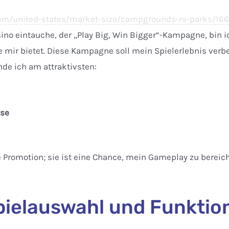
com/united-states/market-size/campgrounds-rv-parks/166
no eintauche, der „Play Big, Win Bigger“-Kampagne, bin ic
ie mir bietet. Diese Kampagne soll mein Spielerlebnis ver
de ich am attraktivsten:
sse
n
e Promotion; sie ist eine Chance, mein Gameplay zu berei
ielauswahl und Funktio