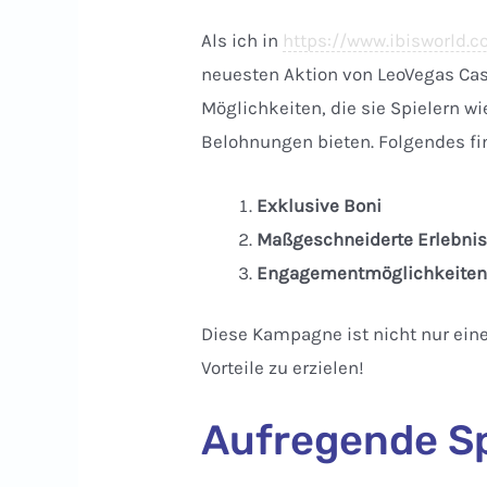
Als ich in
https://www.ibisworld.
neuesten Aktion von LeoVegas Casi
Möglichkeiten, die sie Spielern w
Belohnungen bieten. Folgendes fin
Exklusive Boni
Maßgeschneiderte Erlebni
Engagementmöglichkeite
Diese Kampagne ist nicht nur ein
Vorteile zu erzielen!
Aufregende Sp