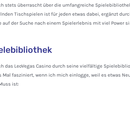
h stets überrascht über die umfangreiche Spielebibliothek
lnden Tischspielen ist für jeden etwas dabei, ergänzt durc
 auf der Suche nach einem Spielerlebnis mit viel Power si
lebibliothek
ich das LeoVegas Casino durch seine vielfältige Spielebibl
s Mal fasziniert, wenn ich mich einlogge, weil es etwas Ne
Muss ist: