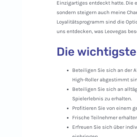
Einzigartiges entdeckt hatte. Di
sondern steigern auch meine Cha
Loyalitätsprogramm sind die Optio
uns entdecken, was Leovegas bes
Die wichtigst
Beteiligen Sie sich an der
High-Roller abgestimmt sin
Beteiligen Sie sich an all
Spielerlebnis zu erhalten.
Profitieren Sie von einem 
Frische Teilnehmer erhalte
Erfreuen Sie sich über indi
einbringen.