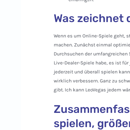
Was zeichnet 
Wenn es um Online-Spiele geht, s
machen. Zunächst einmal optimier
Durchsuchen der umfangreichen Spie
Live-Dealer-Spiele habe, es ist fü
jederzeit und überall spielen kan
wirklich verbessern. Ganz zu sch
gibt. Ich kann LeoVegas jedem wär
Zusammenfass
spielen, größ