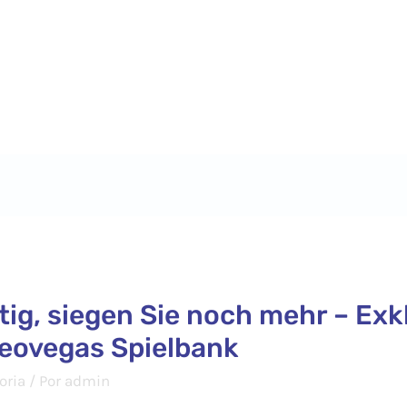
 - 18:00
 ADRIPET
PORQUE NOS ESCOLHER
REPRESENTANTES
tig, siegen Sie noch mehr – Exk
eovegas Spielbank
oria
/ Por
admin