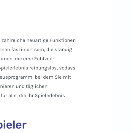
et zahlreiche neuartige Funktionen
onen fasziniert sein, die ständig
mmen, die eine Echtzeit-
Spielerlebnis reibungslos, sodass
Treueprogramm, bei dem Sie mit
nieren und täglichen
r alle, die ihr Spielerlebnis
ieler