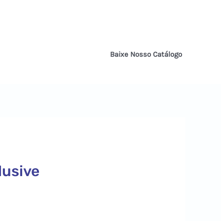
Baixe Nosso Catálogo
CONTATO
lusive