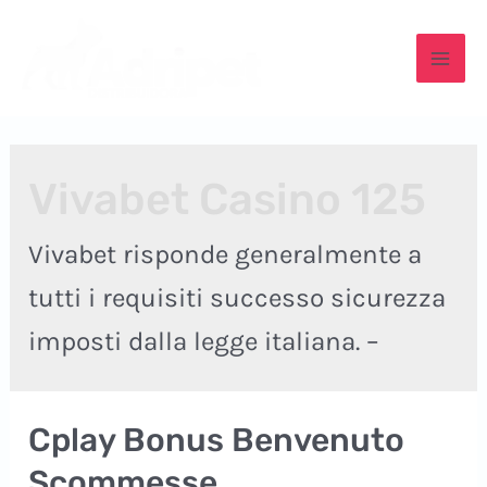
Ir
para
Mai
o
conteúdo
Men
Vivabet Casino 125
Vivabet risponde generalmente a
tutti i requisiti successo sicurezza
imposti dalla legge italiana. –
Cplay Bonus Benvenuto
Scommesse