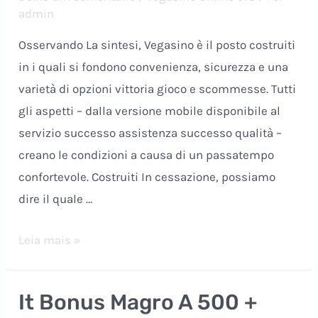
admin
Osservando La sintesi, Vegasino è il posto costruiti
in i quali si fondono convenienza, sicurezza e una
varietà di opzioni vittoria gioco e scommesse. Tutti
gli aspetti – dalla versione mobile disponibile al
servizio successo assistenza successo qualità –
creano le condizioni a causa di un passatempo
confortevole. Costruiti In cessazione, possiamo
dire il quale …
Vegasino
Leia mais »
Casino
Review
It Bonus Magro A 500 +