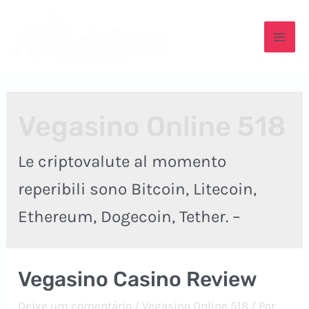
Ir
para
Mai
o
conteúdo
Men
Vegasino Online 518
Le criptovalute al momento
reperibili sono Bitcoin, Litecoin,
Ethereum, Dogecoin, Tether. –
Vegasino Casino Review
Deixe um comentário
/
Vegasino Online 518
/ Por