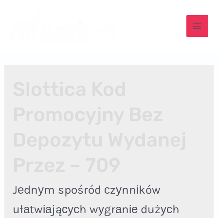
Ir
para
Mai
o
conteúdo
Men
Slottica Kod
Promocyjny Bez
Depozytu Wydanej
Przez – 709
Jеdnуm spośród сzуnnіków
ułаtwіаjąсусh wуgrаnіе dużусh