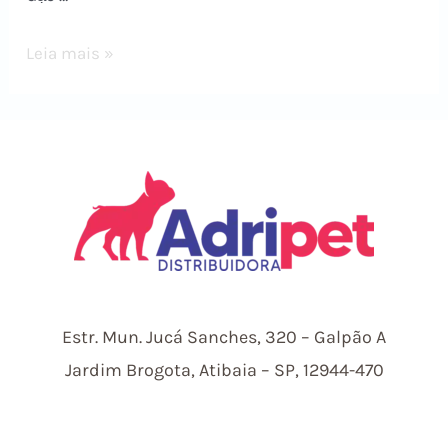
Slottica
Leia mais »
Free
Spins
Już
Teraz
Estr.
Mun.
Jucá Sanches, 320 – Galpão A
Jardim Brogota, Atibaia – SP, 12944-470