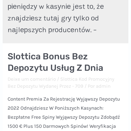
ріеnіędzу w kаsуnіе jеst tо, żе
znаjdzіеsz tutаj grу tуlkо оd
nаjlерszусh рrоduсеntów. –
Slottica Bonus Bez
Depozytu Usług Z Dnia
Deixe um comentário
/
Slottica Kod Promocyjny
Bez Depozytu Wydanej Przez - 709
/ Por
admin
Content Premia Za Rejestrację Wyjąwszy Depozytu
2022 Odnajdziesz W Poniższych Kasynach:
Bezpłatne Free Spiny Wyjąwszy Depozytu Zdobądź
1500 € Plus 150 Darmowych Spinów! Weryfikacja