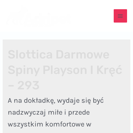
Ir
para
Mai
o
conteúdo
Men
Slottica Darmowe
Spiny Playson I Kręć
– 293
A na dokładkę, wydaje się być
nadzwyczaj miłe i przede
wszystkim komfortowe w