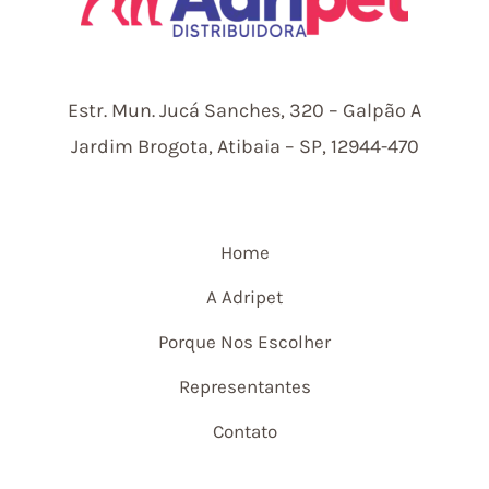
Estr.
Mun.
Jucá Sanches, 320 – Galpão A
Jardim Brogota, Atibaia – SP, 12944-470
Home
A Adripet
Porque Nos Escolher
Representantes
Contato