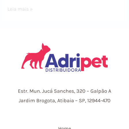
Mariobet
Leia mais »
Casino’nun
Canlı
Krupiye
Oyunları:
Türk
Oyuncular
İçin
Eşsiz
Eğlence
Estr.
Mun.
Jucá Sanches, 320 – Galpão A
Jardim Brogota, Atibaia – SP, 12944-470
Home