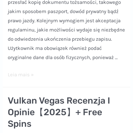
przesłać kopię dokumentu tożsamości, takowego
W
jakim sposobem paszport, dowód prywatny bądź
Bonusach
prawo jazdy. Kolejnym wymogiem jest akceptacja
regulaminu, jakie możliwości wydaje się niezbędne
do odwiedzenia ukończenia przebiegu zapisu.
Użytkownik ma obowiązek również podać
oryginalne dane dla osób fizycznych, ponieważ …
Logowanie
Leia mais »
W
Vulkan
Vulkan Vegas Recenzja I
Casino:
Opinie【2025】+ Free
Zaloguj
Się
Spins
W