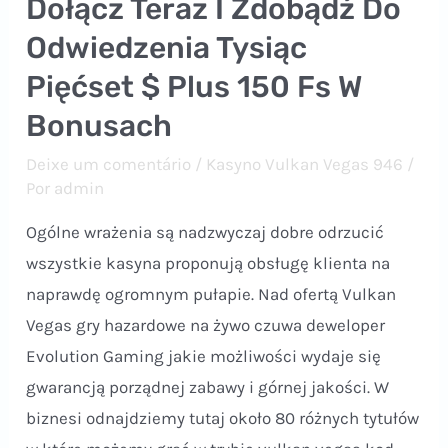
Dołącz Teraz I Zdobądź Do
Odwiedzenia Tysiąc
Pięćset $ Plus 150 Fs W
Bonusach
Deixe um comentário
/
Kasyno Vulkan Vegas 946
/
Por
admin
Ogólne wrażenia są nadzwyczaj dobre odrzucić
wszystkie kasyna proponują obsługę klienta na
naprawdę ogromnym pułapie. Nad ofertą Vulkan
Vegas gry hazardowe na żywo czuwa deweloper
Evolution Gaming jakie możliwości wydaje się
gwarancją porządnej zabawy i górnej jakości. W
biznesi odnajdziemy tutaj około 80 różnych tytułów