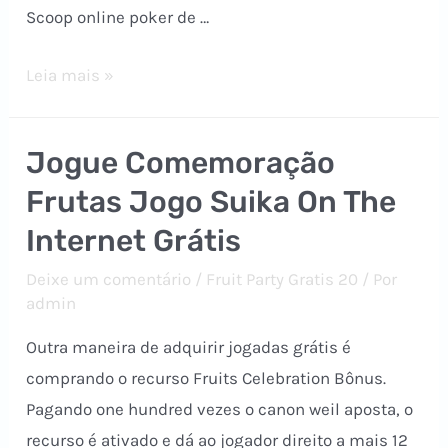
Scoop online poker de …
Fruit
Leia mais »
Party
Pragmatic
Jogue Comemoração
Enjoy
Frutas Jogo Suika On The
O
Jogo
Internet Grátis
Da
Deixe um comentário
/
Fruit Party Gratis 20
/ Por
Fruta
admin
Cassino
Outra maneira de adquirir jogadas grátis é
Kto
comprando o recurso Fruits Celebration Bônus.
Pagando one hundred vezes o canon weil aposta, o
recurso é ativado e dá ao jogador direito a mais 12