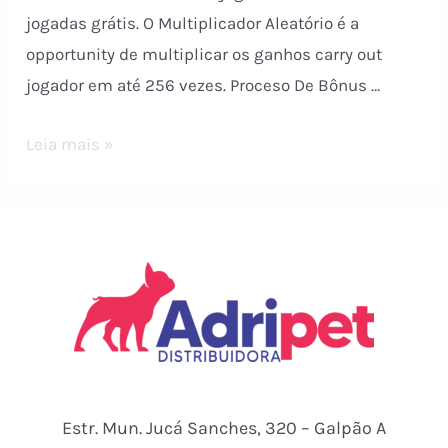
jogadas grátis. O Multiplicador Aleatório é a
opportunity de multiplicar os ganhos carry out
jogador em até 256 vezes. Proceso De Bônus …
Jogue
Leia mais »
Comemoração
Frutas
Jogo
Suika
On
The
Internet
Grátis
Estr.
Mun.
Jucá Sanches, 320 – Galpão A