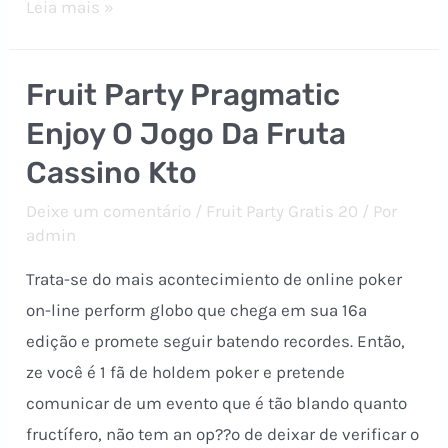
Caça-
Leia mais »
níqueis
De
Fruit Party Pragmatic
Frutas
Enjoy O Jogo Da Fruta
Com
Recurso
Cassino Kto
Financeiro
Deixe um comentário
/
Fruit Party Gratis 20
/ Por
Actual
admin
Guia
Trata-se do mais acontecimiento de online poker
De
on-line perform globo que chega em sua 16ª
Como
edição e promete seguir batendo recordes. Então,
Jogar
ze você é 1 fã de holdem poker e pretende
comunicar de um evento que é tão blando quanto
fructífero, não tem an op??o de deixar de verificar o