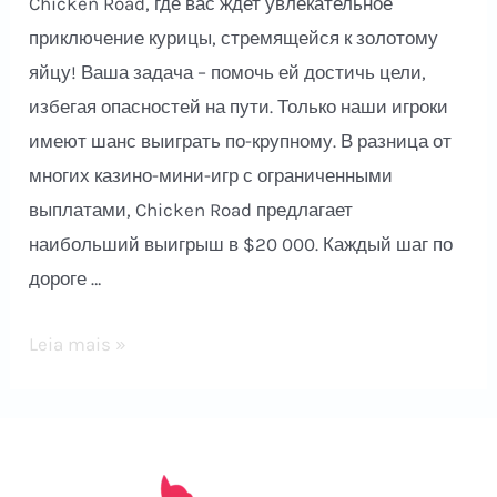
Chicken Road, где вас ждет увлекательное
приключение курицы, стремящейся к золотому
яйцу! Ваша задача – помочь ей достичь цели,
избегая опасностей на пути. Только наши игроки
имеют шанс выиграть по-крупному. В разница от
многих казино-мини-игр с ограниченными
выплатами, Chicken Road предлагает
наибольший выигрыш в $20 000. Каждый шаг по
дороге …
Краш-
Leia mais »
слот
Приключение
От
Inout