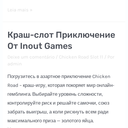
Краш-
Leia mais »
слот
Приключение
Краш-слот Приключение
От
От Inout Games
Inout
Games
Deixe um comentário
/
Chicken Road Slot 11
/ Por
admin
Погрузитесь в азартное приключение Chicken
Road – краш-игру, которая покоряет мир онлайн-
гемблинга. Выбирайте уровень сложности,
контролируйте риск и решайте самочки, союз
забрать выигрыш, а коли рискнуть всем ради
максимального приза — золотого яйца.