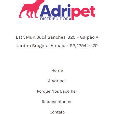
Games
Estr.
Mun.
Jucá Sanches, 320 – Galpão A
Jardim Brogota, Atibaia – SP, 12944-470
Home
A Adripet
Porque Nos Escolher
Representantes
Contato