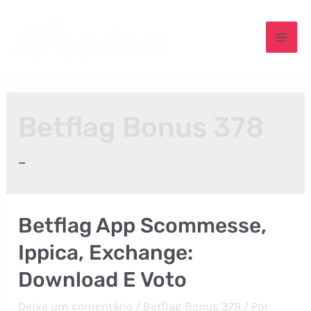
Ir
para
Mai
o
conteúdo
Men
Betflag Bonus 378
–
Betflag App Scommesse,
Ippica, Exchange:
Download E Voto
Deixe um comentário
/
Betflag Bonus 378
/ Por