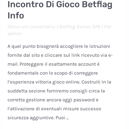
Incontro Di Gioco Betflag
Exchange:
Download
Info
E
Deixe um comentário
/
Betflag Bonus 378
/ Por
Voto
admin
A quel punto bisognerà accogliere le istruzioni
fornite dal sito e cliccare sul link ricevuto via e-
mail. Proteggere il esattamente account è
fondamentale con lo scopo di correggere
l’esperienza vittoria gioco online. Costruiti In la
suddetta sezione forniremo consigli circa la
corretta gestione ancora oggi password e
l’attivazione di eventuali misure successo
sicurezza aggiuntive. Puoi …