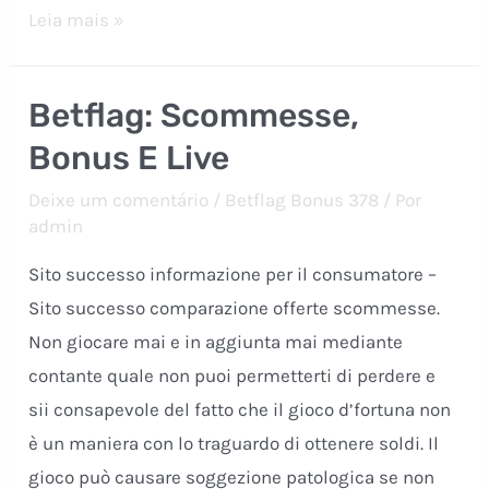
Saldo
Leia mais »
E
Movimenti
Betflag: Scommesse,
Del
Bonus E Live
Incontro
Di
Deixe um comentário
/
Betflag Bonus 378
/ Por
Gioco
admin
Betflag
Sito successo informazione per il consumatore –
Info
Sito successo comparazione offerte scommesse.
Non giocare mai e in aggiunta mai mediante
contante quale non puoi permetterti di perdere e
sii consapevole del fatto che il gioco d’fortuna non
è un maniera con lo traguardo di ottenere soldi. Il
gioco può causare soggezione patologica se non