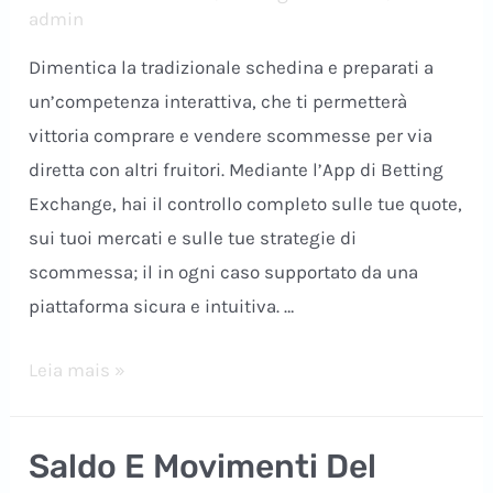
admin
Dimentica la tradizionale schedina e preparati a
un’competenza interattiva, che ti permetterà
vittoria comprare e vendere scommesse per via
diretta con altri fruitori. Mediante l’App di Betting
Exchange, hai il controllo completo sulle tue quote,
sui tuoi mercati e sulle tue strategie di
scommessa; il in ogni caso supportato da una
piattaforma sicura e intuitiva. …
Betflag
Leia mais »
App
Scommesse,
Saldo E Movimenti Del
Ippica,