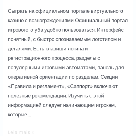
Сыграть на официальном портале виртуального
казино с вознаграждениями Официальный портал
игрового клуба удобно пользоваться. Интерфейс
понятный, с быстро опознаваемым логотипом и
деталями. Есть клавиши логина и
регистрационного процесса, разделы с
популярными игровыми автоматами, панель для
оперативной ориентации по разделам. Секции
«Правила и регламент», «Саппорт» включают
полезные рекомендации. Изучить с этой
информацией следует начинающим игрокам,
которые …
Сыграть
Leia mais »