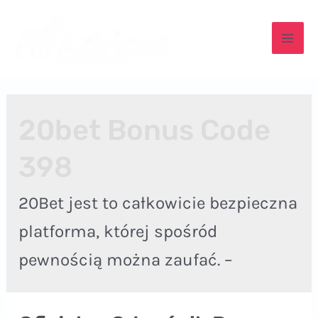
Ir
para
Mai
o
conteúdo
Men
20bet Bonus Code
398
20Bet jest to całkowicie bezpieczna
platforma, której spośród
pewnością można zaufać. –