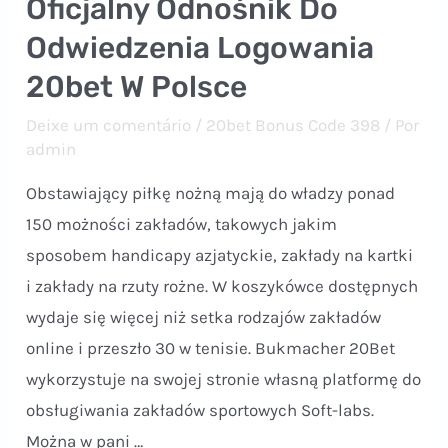
Oficjalny Odnośnik Do
Odwiedzenia Logowania
20bet W Polsce
Deixe um comentário
/
20bet Bonus Code 398
/ Por
admin
Obstawiający piłkę nożną mają do władzy ponad
150 możności zakładów, takowych jakim
sposobem handicapy azjatyckie, zakłady na kartki
i zakłady na rzuty rożne. W koszykówce dostępnych
wydaje się więcej niż setka rodzajów zakładów
online i przeszło 30 w tenisie. Bukmacher 20Bet
wykorzystuje na swojej stronie własną platformę do
obsługiwania zakładów sportowych Soft-labs.
Można w pani …