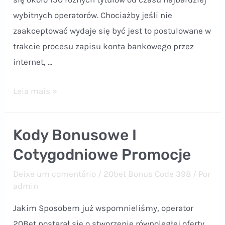
wybitnych operatorów. Chociażby jeśli nie
zaakceptować wydaje się być jest to postulowane w
trakcie procesu zapisu konta bankowego przez
internet, …
Oficjalny
Leia mais »
Odnośnik
Do
Kody Bonusowe I
Odwiedzenia
Cotygodniowe Promocje
Logowania
20bet
Deixe um comentário
/
20bet Bonus Code 398
/ Por
W
admin
Polsce
Jakim Sposobem już wspomnieliśmy, operator
20Bet postarał się o stworzenie równoległej oferty