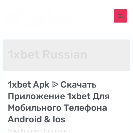
Ir
para
Mai
o
conteúdo
Men
1xbet Russian
1xbet Apk ᐉ Скачать
Приложение 1xbet Для
Мобильного Телефона
Android & Ios
1xbet Russian
/ Por
admin