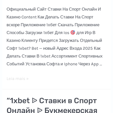
Официальный Сайт Ставки На Спорт Онлайн И
Казино Content Как Делать Ставки На Спорт
вскоре Приложение 1хбет Скачать Приложение
Способы Загрузки 1хбет Для Ios
для Игр В
Казино Клиенту Придется Загружать Отдельный
Софт 1xbet? Bet — новый Адрес Входа 2025 Как
Делать Ставки В 1xbet Ассортимент Спортивных
Событий Установка Софта и Iphone Через App …
1xbet
Leia mais »
Apk
ᐉ
“1xbet ᐉ Ставки в Спорт
Скачать
Онлайн ᐉ Букмекерская
Приложение