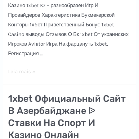
Казино 1xbet Kz – разнообразен Игр И
Провайдеров Характеристика Букмекерской
Конторы 1хбет Приветственный Бонус 1xbet
Casino выводы Отзывов О Бк 1xbet От украинских
Игроков Aviator Игра На фарцануть 1xbet,
Регистрация …
1xbet
Leia mais »
Казино
Официальный
1xbet Официальный Сайт
Сайт
В Азербайджане ᐉ
только
Зеркало
Ставки На Спорт И
Казино Онлайн
Играть