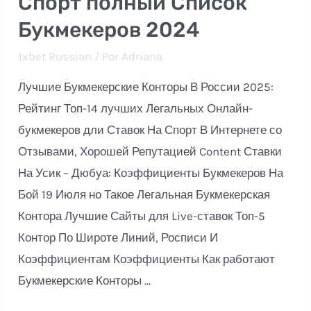
Спорт полный Список
Регистрации
Букмекеров 2024
В
1xbet Russian
/ Por
Adriana
Демо
Режиме
Лучшие Букмекерские Конторы В России 2025:
Рейтинг Топ-14 лучших Легальных Онлайн-
букмекеров дли Ставок На Спорт В Интернете со
Отзывами, Хорошей Репутацией Content Ставки
На Усик – Дюбуа: Коэффициенты Букмекеров На
Бой 19 Июля но Такое Легальная Букмекерская
Контора Лучшие Сайты для Live-ставок Топ-5
Контор По Широте Линий, Росписи И
Коэффициентам Коэффициенты Как работают
Букмекерские Конторы …