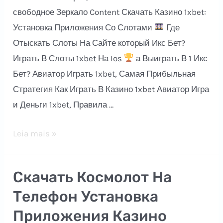
а
свободное Зеркало Content Скачать Казино 1xbet:
Спорт
Установка Приложения Со Слотами
Где
Андроид,
Отыскать Слоты На Сайте который Икс Бет?
Айфон
Играть В Слоты 1xbet На Ios
а Выиграть В 1 Икс
Mobil
Бет? Авиатор Играть 1xbet, Самая Прибыльная
1xbet
Стратегия Как Играть В Казино 1xbet Авиатор Игра
Com
и Деньги 1xbet, Правила …
“1xbet
Leia mais »
Вход
На
Скачать Космолот На
официальному
Телефон Установка
Сайт
Через
Приложения Казино