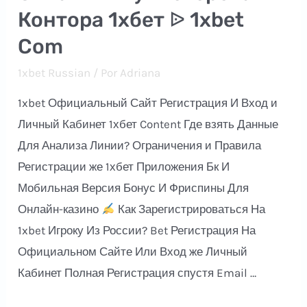
1xbet
Контора 1хбет ᐉ 1xbet
Для
Com
Мобильного
1xbet Russian
/ Por
Adriana
Телефона
Android
1xbet Официальный Сайт Регистрация И Вход и
&
Личный Кабинет 1хбет Content Где взять Данные
Ios
Для Анализа Линии? Ограничения и Правила
Регистрации же 1хбет Приложения Бк И
Мобильная Версия Бонус И Фриспины Для
Онлайн-казино
Как Зарегистрироваться На
1xbet Игроку Из России? Bet Регистрация На
Официальном Сайте Или Вход же Личный
Кабинет Полная Регистрация спустя Email …