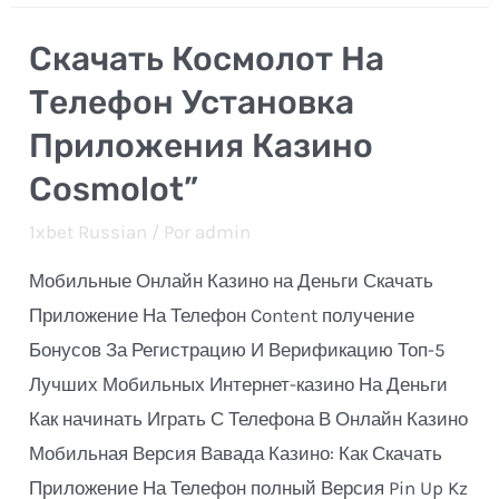
На
Скачать Космолот На
Телефон
Телефон Установка
Установка
Приложения
Приложения Казино
Казино
Cosmolot”
Cosmolot”
1xbet Russian
/ Por
admin
Мобильные Онлайн Казино на Деньги Скачать
Приложение На Телефон Content получение
Бонусов За Регистрацию И Верификацию Топ-5
Лучших Мобильных Интернет-казино На Деньги
Как начинать Играть С Телефона В Онлайн Казино
Мобильная Версия Вавада Казино: Как Скачать
Приложение На Телефон полный Версия Pin Up Kz