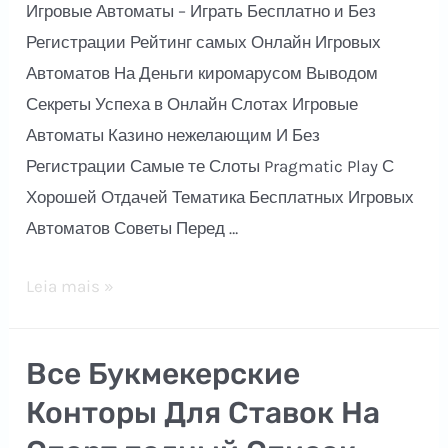
Игровые Автоматы – Играть Бесплатно и Без
Регистрации Рейтинг самых Онлайн Игровых
Автоматов На Деньги киромарусом Выводом
Секреты Успеха в Онлайн Слотах Игровые
Автоматы Казино нежелающим И Без
Регистрации Самые те Слоты Pragmatic Play С
Хорошей Отдачей Тематика Бесплатных Игровых
Автоматов Советы Перед …
Игровые
Leia mais »
Автоматы
Все Букмекерские
Играть
Конторы Для Ставок На
Бесплатно
без