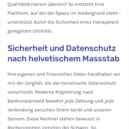
Qualitätskriterien überein? So entsteht eine
Plattform, auf der der Spass im Vordergrund steht –
unterstützt durch die Sicherheit eines transparent
geregelten Umfelds.
Sicherheit und Datenschutz
nach helvetischem Massstab
Ihre eigenen und finanziellen Daten handhaben wir
mit der Sorgfalt, die der helvetische Datenschutz
vorschreibt. Moderne Kryptierung nach
Bankenstandard bewahrt jede Zahlung und jede
Verbindung zwischen Ihrem Gerät und unseren
Servern. Diese Rechner stehen bewusst in
Rechenzentren inmitten der Schweiz. So