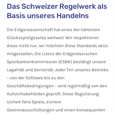
Das Schweizer Regelwerk als
Basis unseres Handelns
Die Eidgenossenschaft hat eines der härtesten
Glücksspielgesetze weltweit. Wir respektieren
diese nicht nur, wir möchten diese Standards aktiv
mitgestalten. Die Lizenz der Eidgenössischen
Spielbankenkommission (ESBK) bestätigt unsere
Legalität und Seriosität. Jeder Teil unseres Betriebs
– von der Software bis zu den
Geschäftsbedingungen – wird regelmäßig von den
Aufsichtsbehörden geprüft. Diese Regulierung
sichert faire Spiele, sichere
Gewinnausschüttungen und einen konsequenten