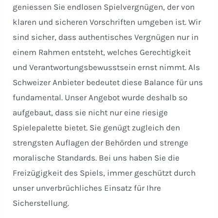
geniessen Sie endlosen Spielvergnügen, der von
klaren und sicheren Vorschriften umgeben ist. Wir
sind sicher, dass authentisches Vergnügen nur in
einem Rahmen entsteht, welches Gerechtigkeit
und Verantwortungsbewusstsein ernst nimmt. Als
Schweizer Anbieter bedeutet diese Balance für uns
fundamental. Unser Angebot wurde deshalb so
aufgebaut, dass sie nicht nur eine riesige
Spielepalette bietet. Sie genügt zugleich den
strengsten Auflagen der Behörden und strenge
moralische Standards. Bei uns haben Sie die
Freizügigkeit des Spiels, immer geschützt durch
unser unverbrüchliches Einsatz für Ihre
Sicherstellung.