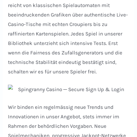
reicht von klassischen Spielautomaten mit
beeindruckenden Grafiken über authentische Live-
Casino-Tische mit echten Croupiers bis zu
raffinierten Kartenspielen. Jedes Spiel in unserer
Bibliothek unterzieht sich intensive Tests. Erst
wenn die Fairness des Zufallsgenerators und die
technische Stabilität eindeutig bestätigt sind,
schalten wir es für unsere Spieler frei.
Wir binden ein regelmässig neue Trends und
Innovationen in unser Angebot, stets immer im
Rahmen der behördlichen Vorgaben. Neue
Spielmechaniken, progressive Jackpot-Netzwerke