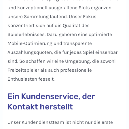
und konzeptionell ausgefallene Slots ergänzen
unsere Sammlung laufend. Unser Fokus
konzentriert sich auf die Qualität des
Spielerlebnisses. Dazu gehören eine optimierte
Mobile-Optimierung und transparente
Auszahlungsquoten, die für jedes Spiel einsehbar
sind. So schaffen wir eine Umgebung, die sowohl
Freizeitspieler als auch professionelle
Enthusiasten fesselt.
Ein Kundenservice, der
Kontakt herstellt
Unser Kundendienstteam ist nicht nur die erste