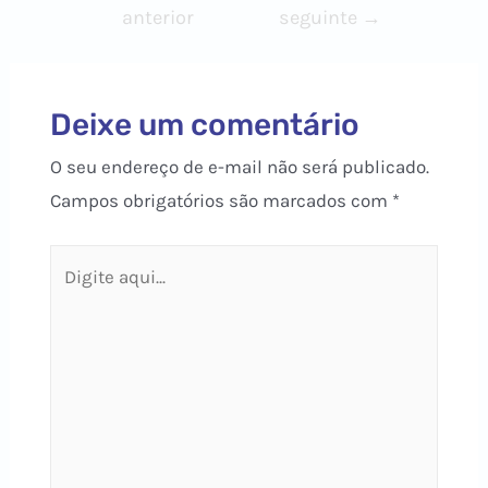
de
anterior
seguinte
→
Post
Deixe um comentário
O seu endereço de e-mail não será publicado.
Campos obrigatórios são marcados com
*
Digite
aqui...