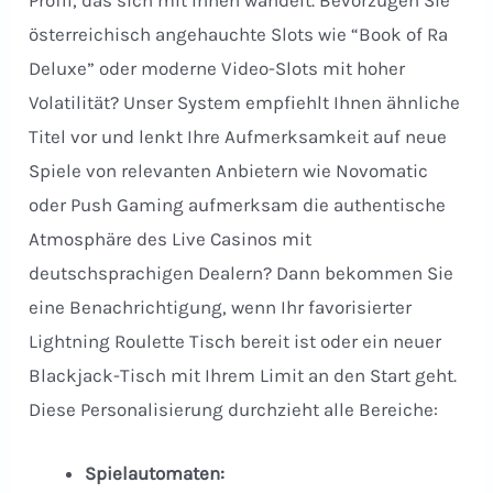
österreichisch angehauchte Slots wie “Book of Ra
Deluxe” oder moderne Video-Slots mit hoher
Volatilität? Unser System empfiehlt Ihnen ähnliche
Titel vor und lenkt Ihre Aufmerksamkeit auf neue
Spiele von relevanten Anbietern wie Novomatic
oder Push Gaming aufmerksam die authentische
Atmosphäre des Live Casinos mit
deutschsprachigen Dealern? Dann bekommen Sie
eine Benachrichtigung, wenn Ihr favorisierter
Lightning Roulette Tisch bereit ist oder ein neuer
Blackjack-Tisch mit Ihrem Limit an den Start geht.
Diese Personalisierung durchzieht alle Bereiche:
Spielautomaten: