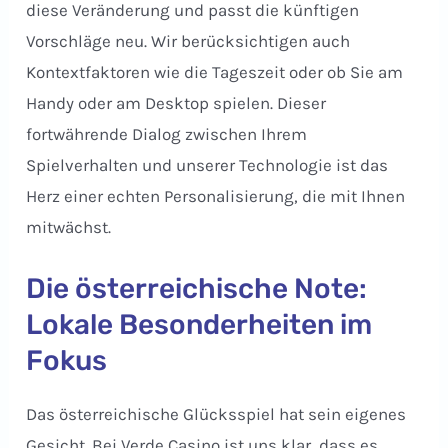
diese Veränderung und passt die künftigen
Vorschläge neu. Wir berücksichtigen auch
Kontextfaktoren wie die Tageszeit oder ob Sie am
Handy oder am Desktop spielen. Dieser
fortwährende Dialog zwischen Ihrem
Spielverhalten und unserer Technologie ist das
Herz einer echten Personalisierung, die mit Ihnen
mitwächst.
Die österreichische Note:
Lokale Besonderheiten im
Fokus
Das österreichische Glücksspiel hat sein eigenes
Gesicht. Bei Verde Casino ist uns klar, dass es