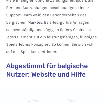
viele in Belgien übliche Zahlungsmethoden, die
Ein- und Auszahlungen beschleunigen. Unser
Support-Team weiß den Besonderheiten des
belgischen Marktes. Es erledigt Ihre Anfragen
sachverständig und zügig. In Spinsy Casino ist
jedes Element auf ein leistungsfähiges, flüssiges
Spielerlebnis konzipiert. So können Sie sich voll
auf das Spiel konzentrieren.
Abgestimmt für belgische
Nutzer: Website und Hilfe
Navegação
←
Post
Post