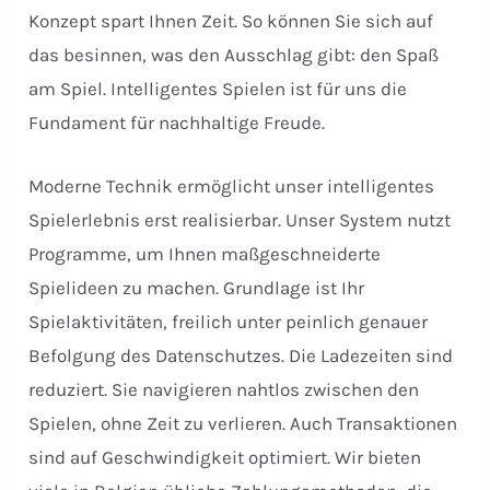
Konzept spart Ihnen Zeit. So können Sie sich auf
das besinnen, was den Ausschlag gibt: den Spaß
am Spiel. Intelligentes Spielen ist für uns die
Fundament für nachhaltige Freude.
Moderne Technik ermöglicht unser intelligentes
Spielerlebnis erst realisierbar. Unser System nutzt
Programme, um Ihnen maßgeschneiderte
Spielideen zu machen. Grundlage ist Ihr
Spielaktivitäten, freilich unter peinlich genauer
Befolgung des Datenschutzes. Die Ladezeiten sind
reduziert. Sie navigieren nahtlos zwischen den
Spielen, ohne Zeit zu verlieren. Auch Transaktionen
sind auf Geschwindigkeit optimiert. Wir bieten