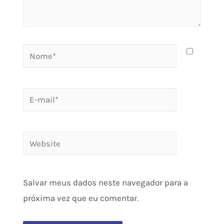
Nome*
E-
mail*
Website
Salvar meus dados neste navegador para a
próxima vez que eu comentar.