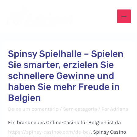
Ir
para
Mai
o
conteúdo
Men
Spinsy Spielhalle – Spielen
Sie smarter, erzielen Sie
schnellere Gewinne und
haben Sie mehr Freude in
Belgien
Deixe um comentário
/
Sem categoria
/ Por
Adriana
Ein brandneues Online-Casino für Belgien ist da
https://spinsy-casinoo.com/de-be/
. Spinsy Casino