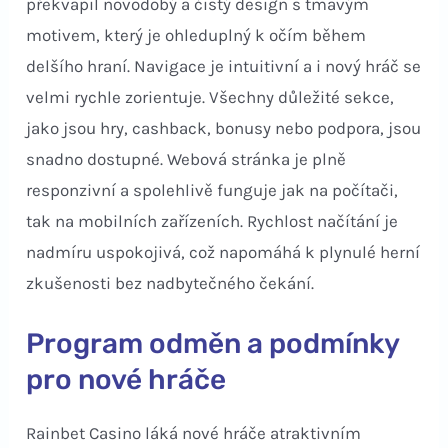
překvapil novodobý a čistý design s tmavým
motivem, který je ohleduplný k očím během
delšího hraní. Navigace je intuitivní a i nový hráč se
velmi rychle zorientuje. Všechny důležité sekce,
jako jsou hry, cashback, bonusy nebo podpora, jsou
snadno dostupné. Webová stránka je plně
responzivní a spolehlivě funguje jak na počítači,
tak na mobilních zařízeních. Rychlost načítání je
nadmíru uspokojivá, což napomáhá k plynulé herní
zkušenosti bez nadbytečného čekání.
Program odměn a podmínky
pro nové hráče
Rainbet Casino láká nové hráče atraktivním