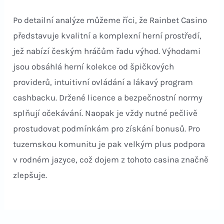
Po detailní analýze můžeme říci, že Rainbet Casino
představuje kvalitní a komplexní herní prostředí,
jež nabízí českým hráčům řadu výhod. Výhodami
jsou obsáhlá herní kolekce od špičkových
providerů, intuitivní ovládání a lákavý program
cashbacku. Držené licence a bezpečnostní normy
splňují očekávání. Naopak je vždy nutné pečlivě
prostudovat podmínkám pro získání bonusů. Pro
tuzemskou komunitu je pak velkým plus podpora
v rodném jazyce, což dojem z tohoto casina značně
zlepšuje.