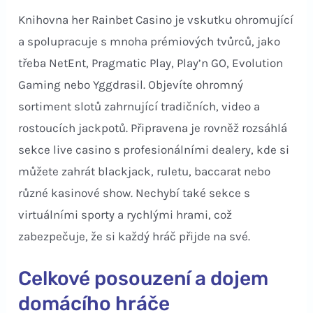
Knihovna her Rainbet Casino je vskutku ohromující
a spolupracuje s mnoha prémiových tvůrců, jako
třeba NetEnt, Pragmatic Play, Play’n GO, Evolution
Gaming nebo Yggdrasil. Objevíte ohromný
sortiment slotů zahrnující tradičních, video a
rostoucích jackpotů. Připravena je rovněž rozsáhlá
sekce live casino s profesionálními dealery, kde si
můžete zahrát blackjack, ruletu, baccarat nebo
různé kasinové show. Nechybí také sekce s
virtuálními sporty a rychlými hrami, což
zabezpečuje, že si každý hráč přijde na své.
Celkové posouzení a dojem
domácího hráče