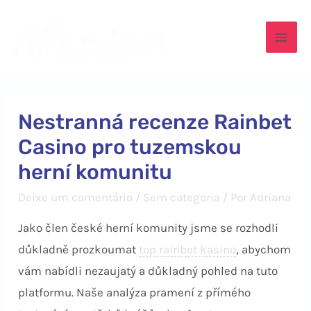
Ir
para
Mai
o
conteúdo
Men
Nestranná recenze Rainbet
Casino pro tuzemskou
herní komunitu
Deixe um comentário
/
Sem categoria
/ Por
Adriana
Jako člen české herní komunity jsme se rozhodli
důkladně prozkoumat
top rainbet kasino
, abychom
vám nabídli nezaujatý a důkladný pohled na tuto
platformu. Naše analýza pramení z přímého