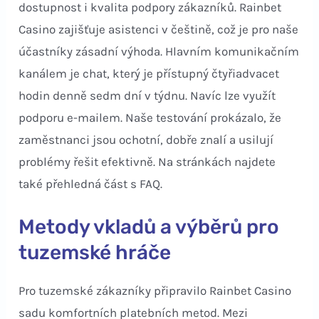
dostupnost i kvalita podpory zákazníků. Rainbet
Casino zajišťuje asistenci v češtině, což je pro naše
účastníky zásadní výhoda. Hlavním komunikačním
kanálem je chat, který je přístupný čtyřiadvacet
hodin denně sedm dní v týdnu. Navíc lze využít
podporu e-mailem. Naše testování prokázalo, že
zaměstnanci jsou ochotní, dobře znalí a usilují
problémy řešit efektivně. Na stránkách najdete
také přehledná část s FAQ.
Metody vkladů a výběrů pro
tuzemské hráče
Pro tuzemské zákazníky připravilo Rainbet Casino
sadu komfortních platebních metod. Mezi