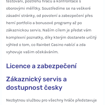
testování, postřehů hráčů a konfrontace s
oborovými měřítky. Soustředíme se na veškeré
zásadní stránky, od povolení a zabezpečení přes
herní portfolio a bonusové programy až po
zákaznickou servis. Naším cílem je předat vám
komplexní poznatky, díky kterým dostanete určitý
výhled o tom, co Rainbet Casino nabízí a zda
vyhovuje vašim očekáváním.
Licence a zabezpečení
Zákaznický servis a
dostupnost česky
Nezbytnou službou pro všechny hráče představuje