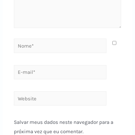
Nome*
E-
mail*
Website
Salvar meus dados neste navegador para a
próxima vez que eu comentar.