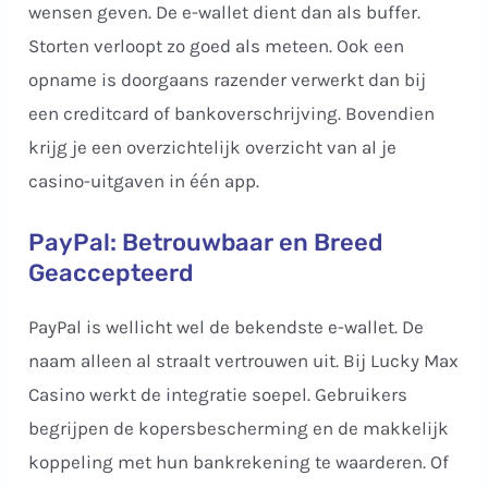
wensen geven. De e-wallet dient dan als buffer.
Storten verloopt zo goed als meteen. Ook een
opname is doorgaans razender verwerkt dan bij
een creditcard of bankoverschrijving. Bovendien
krijg je een overzichtelijk overzicht van al je
casino-uitgaven in één app.
PayPal: Betrouwbaar en Breed
Geaccepteerd
PayPal is wellicht wel de bekendste e-wallet. De
naam alleen al straalt vertrouwen uit. Bij Lucky Max
Casino werkt de integratie soepel. Gebruikers
begrijpen de kopersbescherming en de makkelijk
koppeling met hun bankrekening te waarderen. Of