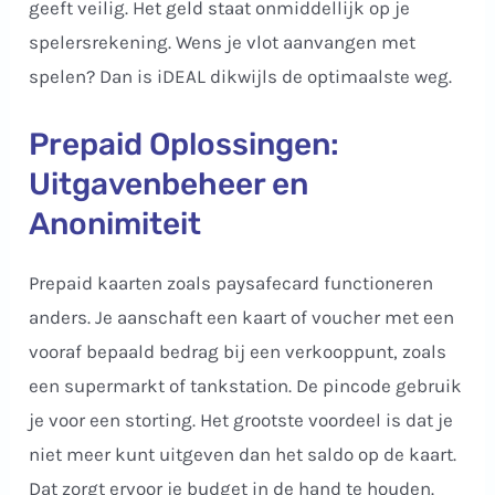
geeft veilig. Het geld staat onmiddellijk op je
spelersrekening. Wens je vlot aanvangen met
spelen? Dan is iDEAL dikwijls de optimaalste weg.
Prepaid Oplossingen:
Uitgavenbeheer en
Anonimiteit
Prepaid kaarten zoals paysafecard functioneren
anders. Je aanschaft een kaart of voucher met een
vooraf bepaald bedrag bij een verkooppunt, zoals
een supermarkt of tankstation. De pincode gebruik
je voor een storting. Het grootste voordeel is dat je
niet meer kunt uitgeven dan het saldo op de kaart.
Dat zorgt ervoor je budget in de hand te houden.