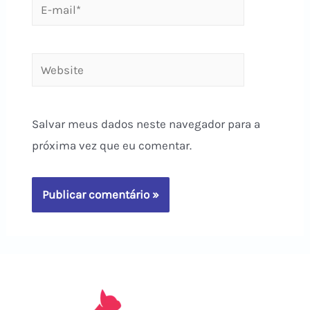
E-
mail*
Website
Salvar meus dados neste navegador para a
próxima vez que eu comentar.