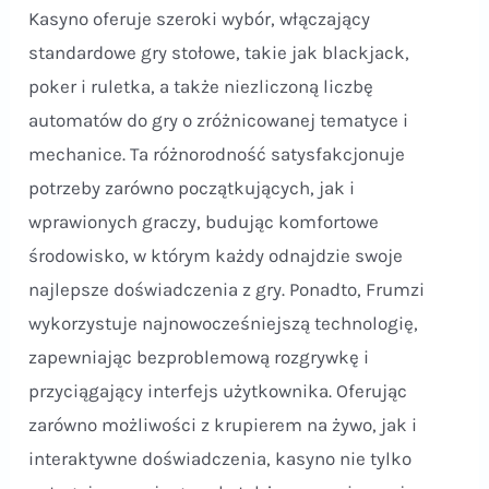
Kasyno oferuje szeroki wybór, włączający
standardowe gry stołowe, takie jak blackjack,
poker i ruletka, a także niezliczoną liczbę
automatów do gry o zróżnicowanej tematyce i
mechanice. Ta różnorodność satysfakcjonuje
potrzeby zarówno początkujących, jak i
wprawionych graczy, budując komfortowe
środowisko, w którym każdy odnajdzie swoje
najlepsze doświadczenia z gry. Ponadto, Frumzi
wykorzystuje najnowocześniejszą technologię,
zapewniając bezproblemową rozgrywkę i
przyciągający interfejs użytkownika. Oferując
zarówno możliwości z krupierem na żywo, jak i
interaktywne doświadczenia, kasyno nie tylko