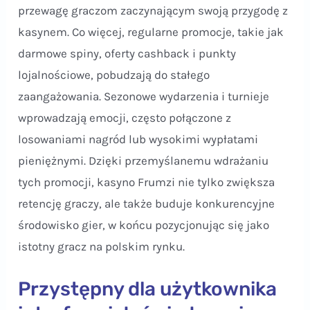
przewagę graczom zaczynającym swoją przygodę z
kasynem. Co więcej, regularne promocje, takie jak
darmowe spiny, oferty cashback i punkty
lojalnościowe, pobudzają do stałego
zaangażowania. Sezonowe wydarzenia i turnieje
wprowadzają emocji, często połączone z
losowaniami nagród lub wysokimi wypłatami
pieniężnymi. Dzięki przemyślanemu wdrażaniu
tych promocji, kasyno Frumzi nie tylko zwiększa
retencję graczy, ale także buduje konkurencyjne
środowisko gier, w końcu pozycjonując się jako
istotny gracz na polskim rynku.
Przystępny dla użytkownika