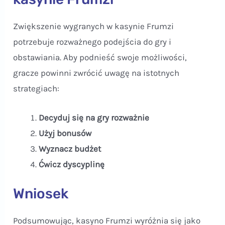
Zwiększenie wygranych w kasynie Frumzi
potrzebuje rozważnego podejścia do gry i
obstawiania. Aby podnieść swoje możliwości,
gracze powinni zwrócić uwagę na istotnych
strategiach:
Decyduj się na gry rozważnie
Użyj bonusów
Wyznacz budżet
Ćwicz dyscyplinę
Wniosek
Podsumowując, kasyno Frumzi wyróżnia się jako