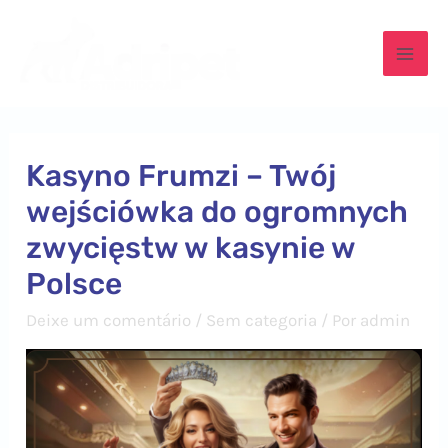
Ir
para
Mai
o
conteúdo
Men
Kasyno Frumzi – Twój
wejściówka do ogromnych
zwycięstw w kasynie w
Polsce
Deixe um comentário
/
Sem categoria
/ Por
admin