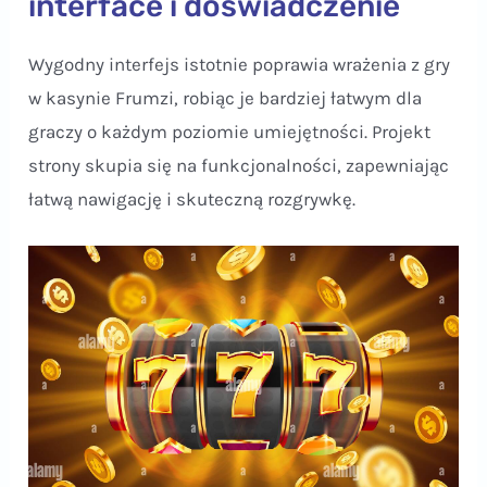
interface i doświadczenie
Wygodny interfejs istotnie poprawia wrażenia z gry
w kasynie Frumzi, robiąc je bardziej łatwym dla
graczy o każdym poziomie umiejętności. Projekt
strony skupia się na funkcjonalności, zapewniając
łatwą nawigację i skuteczną rozgrywkę.