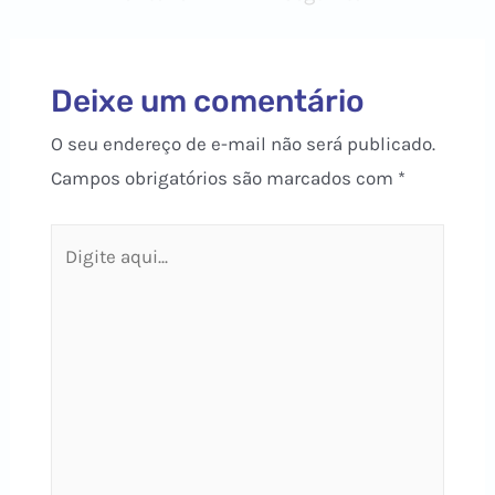
Post
Deixe um comentário
O seu endereço de e-mail não será publicado.
Campos obrigatórios são marcados com
*
Digite
aqui...