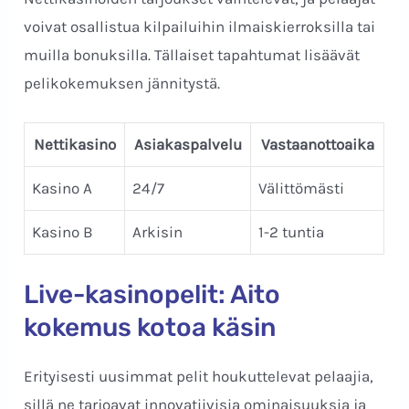
voivat osallistua kilpailuihin ilmaiskierroksilla tai
muilla bonuksilla. Tällaiset tapahtumat lisäävät
pelikokemuksen jännitystä.
Nettikasino
Asiakaspalvelu
Vastaanottoaika
Kasino A
24/7
Välittömästi
Kasino B
Arkisin
1-2 tuntia
Live-kasinopelit: Aito
kokemus kotoa käsin
Erityisesti uusimmat pelit houkuttelevat pelaajia,
sillä ne tarjoavat innovatiivisia ominaisuuksia ja