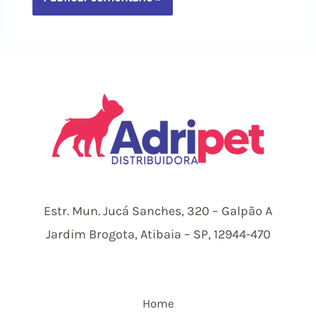
Estr.
Mun.
Jucá Sanches, 320 – Galpão A
Jardim Brogota, Atibaia – SP, 12944-470
Home