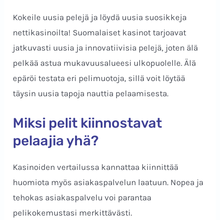
Kokeile uusia pelejä ja löydä uusia suosikkeja
nettikasinoilta! Suomalaiset kasinot tarjoavat
jatkuvasti uusia ja innovatiivisia pelejä, joten älä
pelkää astua mukavuusalueesi ulkopuolelle. Älä
epäröi testata eri pelimuotoja, sillä voit löytää
täysin uusia tapoja nauttia pelaamisesta.
Miksi pelit kiinnostavat
pelaajia yhä?
Kasinoiden vertailussa kannattaa kiinnittää
huomiota myös asiakaspalvelun laatuun. Nopea ja
tehokas asiakaspalvelu voi parantaa
pelikokemustasi merkittävästi.