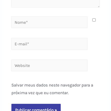
Nome*
E-
mail*
Website
Salvar meus dados neste navegador para a
próxima vez que eu comentar.