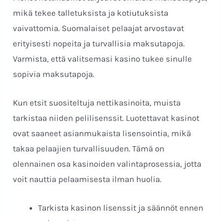
mikä tekee talletuksista ja kotiutuksista
vaivattomia. Suomalaiset pelaajat arvostavat
erityisesti nopeita ja turvallisia maksutapoja.
Varmista, että valitsemasi kasino tukee sinulle
sopivia maksutapoja.
Kun etsit suositeltuja nettikasinoita, muista
tarkistaa niiden pelilisenssit. Luotettavat kasinot
ovat saaneet asianmukaista lisensointia, mikä
takaa pelaajien turvallisuuden. Tämä on
olennainen osa kasinoiden valintaprosessia, jotta
voit nauttia pelaamisesta ilman huolia.
Tarkista kasinon lisenssit ja säännöt ennen