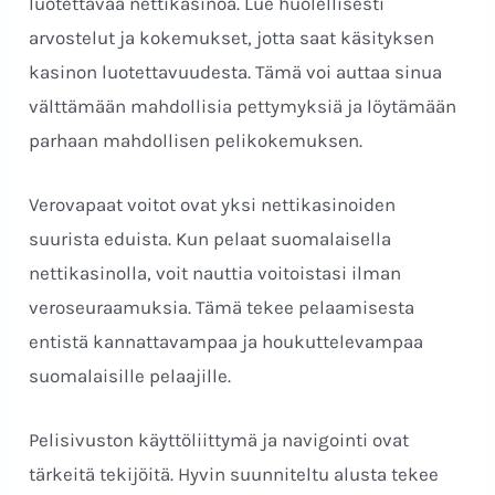
luotettavaa nettikasinoa. Lue huolellisesti
arvostelut ja kokemukset, jotta saat käsityksen
kasinon luotettavuudesta. Tämä voi auttaa sinua
välttämään mahdollisia pettymyksiä ja löytämään
parhaan mahdollisen pelikokemuksen.
Verovapaat voitot ovat yksi nettikasinoiden
suurista eduista. Kun pelaat suomalaisella
nettikasinolla, voit nauttia voitoistasi ilman
veroseuraamuksia. Tämä tekee pelaamisesta
entistä kannattavampaa ja houkuttelevampaa
suomalaisille pelaajille.
Pelisivuston käyttöliittymä ja navigointi ovat
tärkeitä tekijöitä. Hyvin suunniteltu alusta tekee