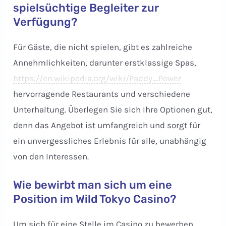
spielsüchtige Begleiter zur
Verfügung?
Für Gäste, die nicht spielen, gibt es zahlreiche
Annehmlichkeiten, darunter erstklassige Spas,
https://en.wikipedia.org/wiki/Paddy_Power
hervorragende Restaurants und verschiedene
Unterhaltung. Überlegen Sie sich Ihre Optionen gut,
denn das Angebot ist umfangreich und sorgt für
ein unvergessliches Erlebnis für alle, unabhängig
von den Interessen.
Wie bewirbt man sich um eine
Position im Wild Tokyo Casino?
Um sich für eine Stelle im Casino zu bewerben,