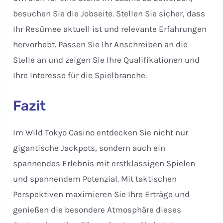
besuchen Sie die Jobseite. Stellen Sie sicher, dass
Ihr Resümee aktuell ist und relevante Erfahrungen
hervorhebt. Passen Sie Ihr Anschreiben an die
Stelle an und zeigen Sie Ihre Qualifikationen und
Ihre Interesse für die Spielbranche.
Fazit
Im Wild Tokyo Casino entdecken Sie nicht nur
gigantische Jackpots, sondern auch ein
spannendes Erlebnis mit erstklassigen Spielen
und spannendem Potenzial. Mit taktischen
Perspektiven maximieren Sie Ihre Erträge und
genießen die besondere Atmosphäre dieses