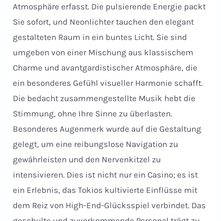
Atmosphäre erfasst. Die pulsierende Energie packt
Sie sofort, und Neonlichter tauchen den elegant
gestalteten Raum in ein buntes Licht. Sie sind
umgeben von einer Mischung aus klassischem
Charme und avantgardistischer Atmosphäre, die
ein besonderes Gefühl visueller Harmonie schafft.
Die bedacht zusammengestellte Musik hebt die
Stimmung, ohne Ihre Sinne zu überlasten.
Besonderes Augenmerk wurde auf die Gestaltung
gelegt, um eine reibungslose Navigation zu
gewährleisten und den Nervenkitzel zu
intensivieren. Dies ist nicht nur ein Casino; es ist
ein Erlebnis, das Tokios kultivierte Einflüsse mit
dem Reiz von High-End-Glücksspiel verbindet. Das
geschulte und zuvorkommende Personal trägt zu