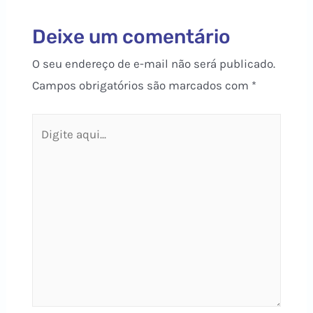
Deixe um comentário
O seu endereço de e-mail não será publicado.
Campos obrigatórios são marcados com
*
Digite
aqui...