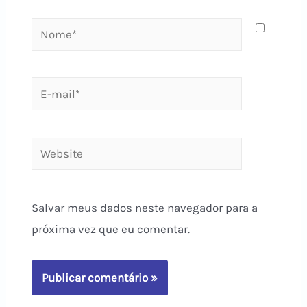
Nome*
E-
mail*
Website
Salvar meus dados neste navegador para a
próxima vez que eu comentar.