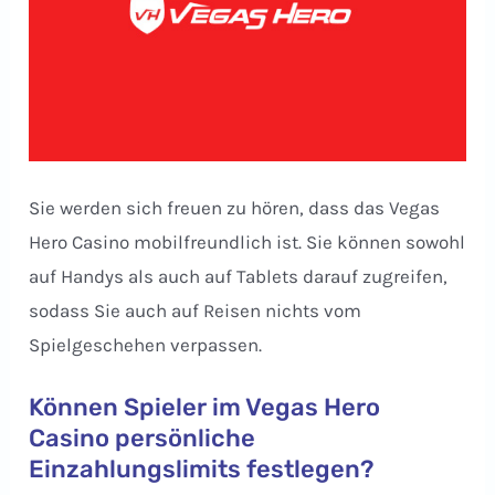
Sie werden sich freuen zu hören, dass das Vegas
Hero Casino mobilfreundlich ist. Sie können sowohl
auf Handys als auch auf Tablets darauf zugreifen,
sodass Sie auch auf Reisen nichts vom
Spielgeschehen verpassen.
Können Spieler im Vegas Hero
Casino persönliche
Einzahlungslimits festlegen?