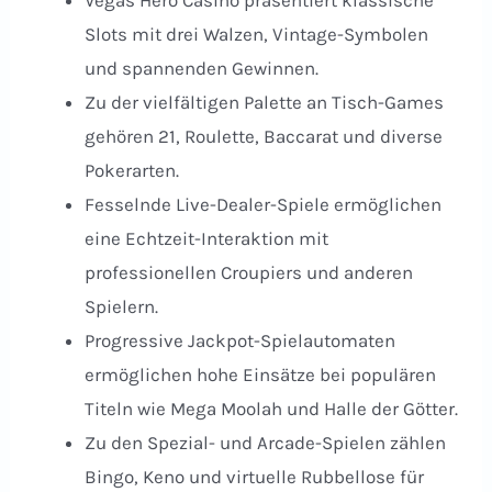
Vegas Hero Casino präsentiert klassische
Slots mit drei Walzen, Vintage-Symbolen
und spannenden Gewinnen.
Zu der vielfältigen Palette an Tisch-Games
gehören 21, Roulette, Baccarat und diverse
Pokerarten.
Fesselnde Live-Dealer-Spiele ermöglichen
eine Echtzeit-Interaktion mit
professionellen Croupiers und anderen
Spielern.
Progressive Jackpot-Spielautomaten
ermöglichen hohe Einsätze bei populären
Titeln wie Mega Moolah und Halle der Götter.
Zu den Spezial- und Arcade-Spielen zählen
Bingo, Keno und virtuelle Rubbellose für