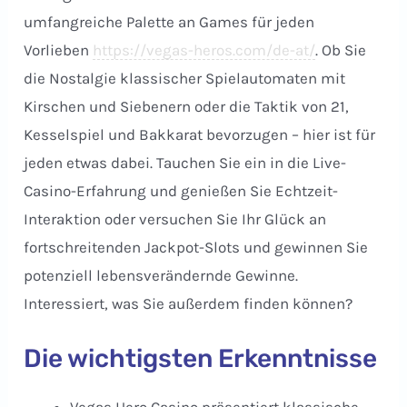
umfangreiche Palette an Games für jeden
Vorlieben
https://vegas-heros.com/de-at/
. Ob Sie
die Nostalgie klassischer Spielautomaten mit
Kirschen und Siebenern oder die Taktik von 21,
Kesselspiel und Bakkarat bevorzugen – hier ist für
jeden etwas dabei. Tauchen Sie ein in die Live-
Casino-Erfahrung und genießen Sie Echtzeit-
Interaktion oder versuchen Sie Ihr Glück an
fortschreitenden Jackpot-Slots und gewinnen Sie
potenziell lebensverändernde Gewinne.
Interessiert, was Sie außerdem finden können?
Die wichtigsten Erkenntnisse