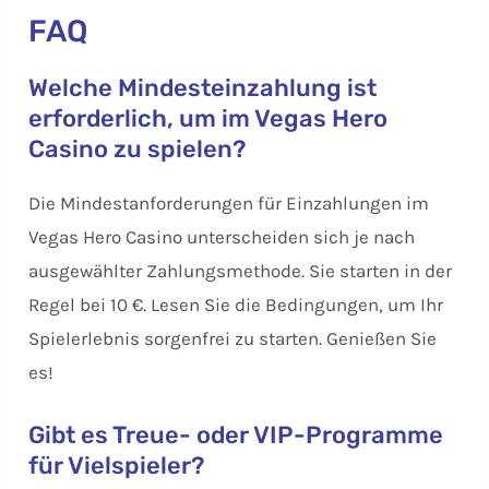
FAQ
Welche Mindesteinzahlung ist
erforderlich, um im Vegas Hero
Casino zu spielen?
Die Mindestanforderungen für Einzahlungen im
Vegas Hero Casino unterscheiden sich je nach
ausgewählter Zahlungsmethode. Sie starten in der
Regel bei 10 €. Lesen Sie die Bedingungen, um Ihr
Spielerlebnis sorgenfrei zu starten. Genießen Sie
es!
Gibt es Treue- oder VIP-Programme
für Vielspieler?