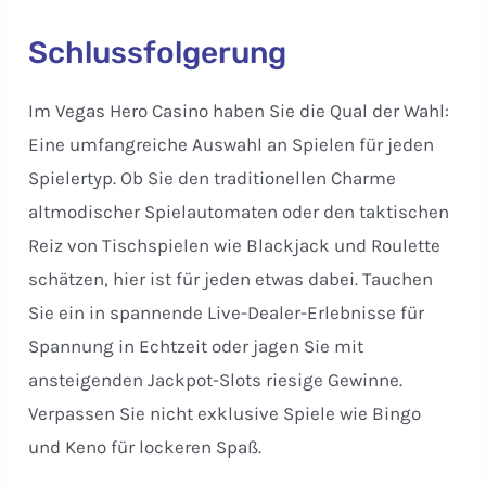
Schlussfolgerung
Im Vegas Hero Casino haben Sie die Qual der Wahl:
Eine umfangreiche Auswahl an Spielen für jeden
Spielertyp. Ob Sie den traditionellen Charme
altmodischer Spielautomaten oder den taktischen
Reiz von Tischspielen wie Blackjack und Roulette
schätzen, hier ist für jeden etwas dabei. Tauchen
Sie ein in spannende Live-Dealer-Erlebnisse für
Spannung in Echtzeit oder jagen Sie mit
ansteigenden Jackpot-Slots riesige Gewinne.
Verpassen Sie nicht exklusive Spiele wie Bingo
und Keno für lockeren Spaß.