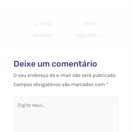
Navegação
←
Post
Post
de
anterior
seguinte
→
Post
Deixe um comentário
O seu endereço de e-mail não será publicado.
Campos obrigatórios são marcados com
*
Digite
aqui...