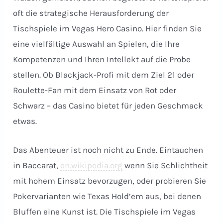
oft die strategische Herausforderung der
Tischspiele im Vegas Hero Casino. Hier finden Sie
eine vielfältige Auswahl an Spielen, die Ihre
Kompetenzen und Ihren Intellekt auf die Probe
stellen. Ob Blackjack-Profi mit dem Ziel 21 oder
Roulette-Fan mit dem Einsatz von Rot oder
Schwarz – das Casino bietet für jeden Geschmack
etwas.
Das Abenteuer ist noch nicht zu Ende. Eintauchen
in Baccarat,
en.wikipedia.org
wenn Sie Schlichtheit
mit hohem Einsatz bevorzugen, oder probieren Sie
Pokervarianten wie Texas Hold’em aus, bei denen
Bluffen eine Kunst ist. Die Tischspiele im Vegas