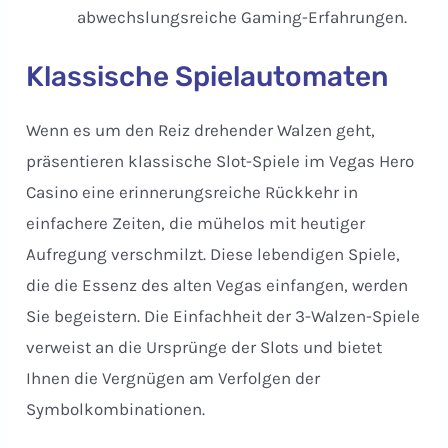
abwechslungsreiche Gaming-Erfahrungen.
Klassische Spielautomaten
Wenn es um den Reiz drehender Walzen geht,
präsentieren klassische Slot-Spiele im Vegas Hero
Casino eine erinnerungsreiche Rückkehr in
einfachere Zeiten, die mühelos mit heutiger
Aufregung verschmilzt. Diese lebendigen Spiele,
die die Essenz des alten Vegas einfangen, werden
Sie begeistern. Die Einfachheit der 3-Walzen-Spiele
verweist an die Ursprünge der Slots und bietet
Ihnen die Vergnügen am Verfolgen der
Symbolkombinationen.