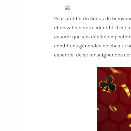
Pour profiter du bonus de bienven
et de valider votre identité. Il es
assurer que vos dépôts respectent 
conditions générales de chaque bon
essentiel de se renseigner des con