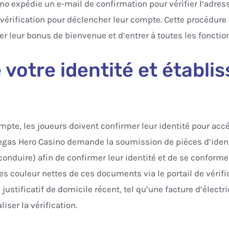
no expédie un e-mail de confirmation pour vérifier l’adress
vérification pour déclencher leur compte. Cette procédure 
 leur bonus de bienvenue et d’entrer à toutes les fonction
e votre identité et établ
ompte, les joueurs doivent confirmer leur identité pour accé
gas Hero Casino demande la soumission de pièces d’identi
onduire) afin de confirmer leur identité et de se conformer
es couleur nettes de ces documents via le portail de vérif
ustificatif de domicile récent, tel qu’une facture d’électri
ser la vérification.