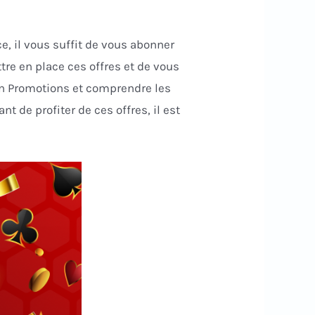
, il vous suffit de vous abonner
ttre en place ces offres et de vous
ion Promotions et comprendre les
 de profiter de ces offres, il est