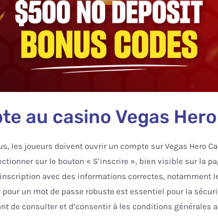
te au casino Vegas Hero
, les joueurs doivent ouvrir un compte sur Vegas Hero Casin
électionner sur le bouton « S’inscrire », bien visible sur la 
’inscription avec des informations correctes, notamment l
r pour un mot de passe robuste est essentiel pour la sécuri
ant de consulter et d’consentir à les conditions générales a