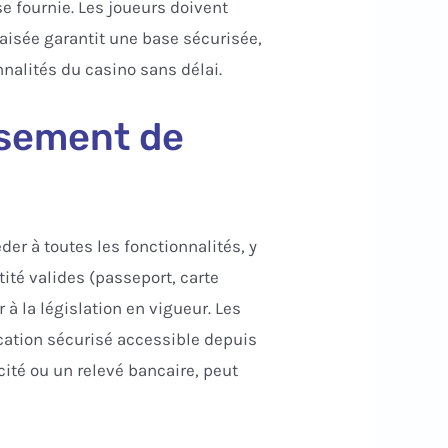
e fournie. Les joueurs doivent
aisée garantit une base sécurisée,
nalités du casino sans délai.
issement de
der à toutes les fonctionnalités, y
té valides (passeport, carte
 à la législation en vigueur. Les
ication sécurisé accessible depuis
cité ou un relevé bancaire, peut