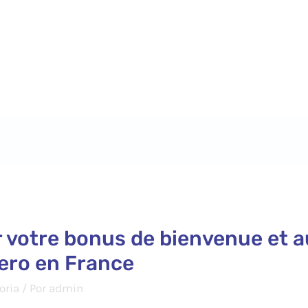
 - 18:00
 ADRIPET
PORQUE NOS ESCOLHER
REPRESENTANTES
 votre bonus de bienvenue et 
ero en France
oria
/ Por
admin