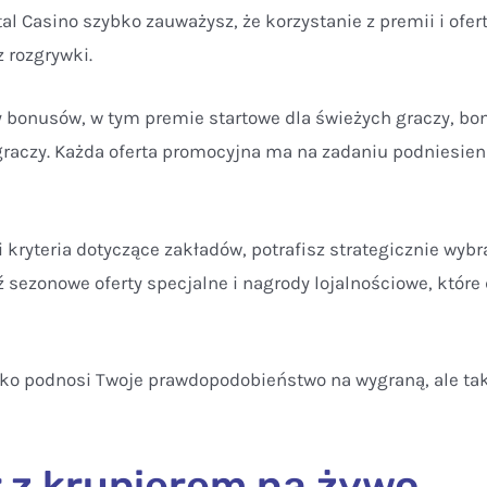
al Casino szybko zauważysz, że korzystanie z premii i ofe
 rozgrywki.
y bonusów, w tym premie startowe dla świeżych graczy, bo
raczy. Każda oferta promocyjna ma na zadaniu podniesieni
kryteria dotyczące zakładów, potrafisz strategicznie wyb
 sezonowe oferty specjalne i nagrody lojalnościowe, któr
ylko podnosi Twoje prawdopodobieństwo na wygraną, ale ta
r z krupierem na żywo