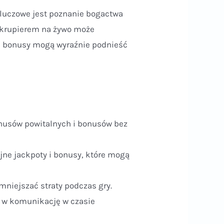
kluczowe jest poznanie bogactwa
z krupierem na żywo może
a i bonusy mogą wyraźnie podnieść
onusów powitalnych i bonusów bez
yjne jackpoty i bonusy, które mogą
mniejszać straty podczas gry.
c w komunikację w czasie