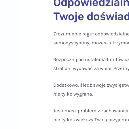
Odpowiedzialn
Twoje doświa
Zrozumienie reguł odpowiedzialne
samodyscypliny, możesz utrzymać
Rozpocznij od ustalenia limitów 
strat ani wydawać za wiele. Przem
Dodatkowo, śledź swoje zwycięstwa
nie tylko wygrana.
Jeśli masz problem z zachowaniem
nie tylko zwiększy Twoją przyjemn