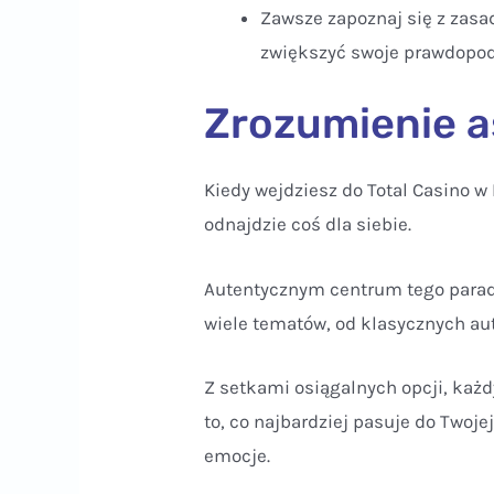
Zawsze zapoznaj się z zas
zwiększyć swoje prawdopod
Zrozumienie a
Kiedy wejdziesz do Total Casino w
odnajdzie coś dla siebie.
Autentycznym centrum tego paradi
wiele tematów, od klasycznych au
Z setkami osiągalnych opcji, każ
to, co najbardziej pasuje do Twoje
emocje.