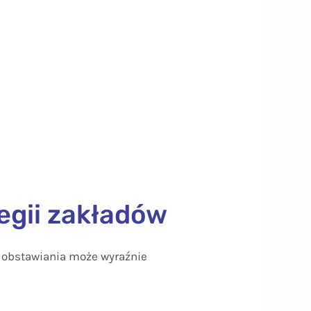
egii zakładów
i obstawiania może wyraźnie