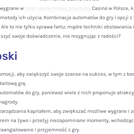
e wygrane w
total casino bonus powitalny
Casino w Polsce, 
o metody ich użycia. Kombinacja automatów do gry i opcji 
Ale to nie tylko sprawa fartu; mądre techniki obstawiani
szyć swoje doświadczenie, nie rezygnując z radości?
ski
omocji, aby zwiększyć swoje szanse na sukces, w tym z b
tartową grę.
 automatów do gry, ponieważ wiele z nich proponuje atrakc
nagrody.
zarządzania kapitałem, aby zwiększać możliwe wygrane i z
ierem na żywo i przeżyj niezapomniane momenty, wchodzą
zaangażowanie i przyjemność z gry.