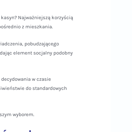
h kasyn? Najważniejszą korzyścią
pośrednio z mieszkania.
wiadczenia, pobudzającego
odając element socjalny podobny
s decydowania w czasie
eciwieństwie do standardowych
epszym wyborem.