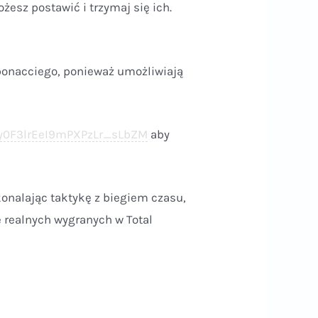
żesz postawić i trzymaj się ich.
bonacciego, ponieważ umożliwiają
y0F3lrEeI9mPXPzLr_sLbZM
aby
konalając taktykę z biegiem czasu,
e realnych wygranych w Total