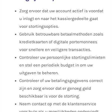
Zorg ervoor dat uw account actief is voordat
u inlogt en naar het kassiergedeelte gaat
voor stortingsopties.
Gebruik betrouwbare betaalmethoden zoals
kredietkaarten of digitale portemonnees
voor snellere en veiligere transacties.
Controleer uw persoonlijke stortingslimieten
en stel een periodiek budget in om uw
uitgaven te beheren.
Controleer of uw betalingsgegevens correct
zijn en zorg ervoor dat er genoeg geld
beschikbaar is voor de storting.
Neem contact op met de klantenservice
voor hulp als u moeilijkheden ondervindt