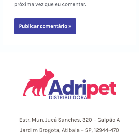
próxima vez que eu comentar.
Estr.
Mun.
Jucá Sanches, 320 – Galpão A
Jardim Brogota, Atibaia – SP, 12944-470