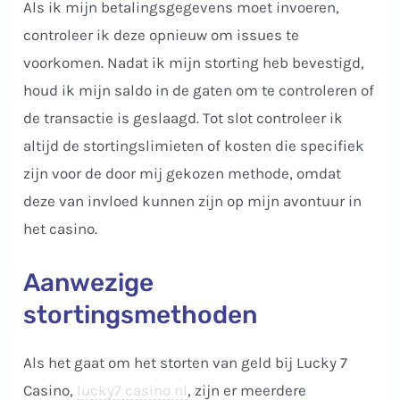
Als ik mijn betalingsgegevens moet invoeren,
controleer ik deze opnieuw om issues te
voorkomen. Nadat ik mijn storting heb bevestigd,
houd ik mijn saldo in de gaten om te controleren of
de transactie is geslaagd. Tot slot controleer ik
altijd de stortingslimieten of kosten die specifiek
zijn voor de door mij gekozen methode, omdat
deze van invloed kunnen zijn op mijn avontuur in
het casino.
Aanwezige
stortingsmethoden
Als het gaat om het storten van geld bij Lucky 7
Casino,
lucky7 casino nl
, zijn er meerdere