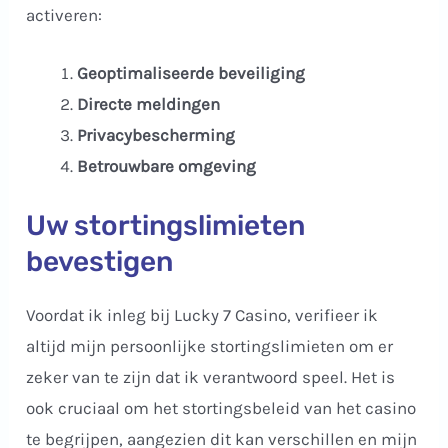
activeren:
Geoptimaliseerde beveiliging
Directe meldingen
Privacybescherming
Betrouwbare omgeving
Uw stortingslimieten
bevestigen
Voordat ik inleg bij Lucky 7 Casino, verifieer ik
altijd mijn persoonlijke stortingslimieten om er
zeker van te zijn dat ik verantwoord speel. Het is
ook cruciaal om het stortingsbeleid van het casino
te begrijpen, aangezien dit kan verschillen en mijn