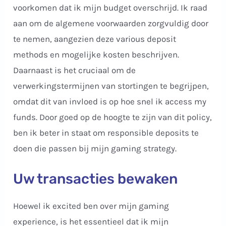
voorkomen dat ik mijn budget overschrijd. Ik raad
aan om de algemene voorwaarden zorgvuldig door
te nemen, aangezien deze various deposit
methods en mogelijke kosten beschrijven.
Daarnaast is het cruciaal om de
verwerkingstermijnen van stortingen te begrijpen,
omdat dit van invloed is op hoe snel ik access my
funds. Door goed op de hoogte te zijn van dit policy,
ben ik beter in staat om responsible deposits te
doen die passen bij mijn gaming strategy.
Uw transacties bewaken
Hoewel ik excited ben over mijn gaming
experience, is het essentieel dat ik mijn