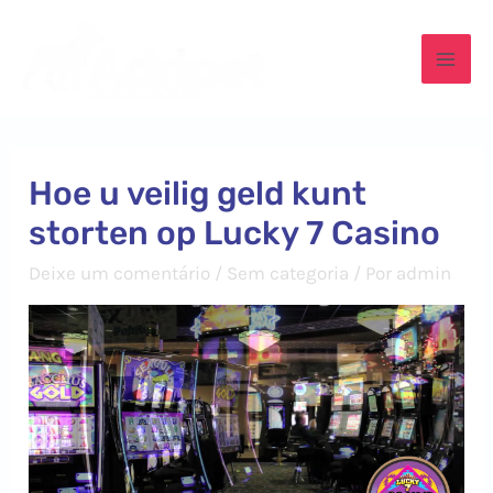
Ir
para
Mai
o
conteúdo
Men
Hoe u veilig geld kunt
storten op Lucky 7 Casino
Deixe um comentário
/
Sem categoria
/ Por
admin