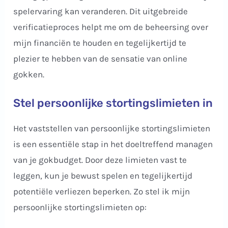
spelervaring kan veranderen. Dit uitgebreide
verificatieproces helpt me om de beheersing over
mijn financiën te houden en tegelijkertijd te
plezier te hebben van de sensatie van online
gokken.
Stel persoonlijke stortingslimieten in
Het vaststellen van persoonlijke stortingslimieten
is een essentiële stap in het doeltreffend managen
van je gokbudget. Door deze limieten vast te
leggen, kun je bewust spelen en tegelijkertijd
potentiële verliezen beperken. Zo stel ik mijn
persoonlijke stortingslimieten op: