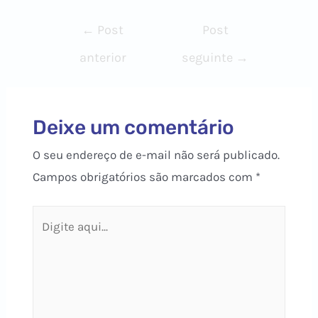
Navegação
←
Post
Post
de
anterior
seguinte
→
Post
Deixe um comentário
O seu endereço de e-mail não será publicado.
Campos obrigatórios são marcados com
*
Digite
aqui...