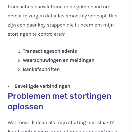
transacties nauwlettend in de gaten houd om
ervoor te zorgen dat alles smoothly verloopt. Hier
zijn een paar key stappen die ik neem om mijn
stortingen te controleren:
Transactiegeschiedenis
Waarschuwingen en meldingen
Bankafschriften
Beveiligde verbindingen
Problemen met stortingen
oplossen
Wat moet ik doen als mijn storting niet slaagt?
Eerst controleer ik mijn internetverbinding om er