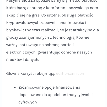
kasynie SlotsDJ spodziewamy się metod płatności,
które łączą ochronę z komfortem, pozwalając nam
skupić się na grze. Co istotne, obsługa płatności
kryptowalutowych zapewnia anonimowość i
błyskawiczny czas realizacji, co jest atrakcyjne dla
graczy zaznajomionych z technologią. Równie
ważny jest uwaga na ochronę portfeli
elektronicznych, gwarantując ochronę naszych
środków i danych.
Główne korzyści obejmują:
edition.cnn.com
Zróżnicowane opcje finansowania
dopasowane do upodobań tradycyjnych i
cyfrowych