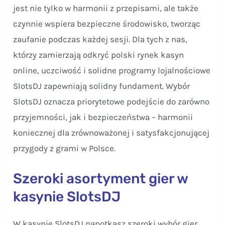
jest nie tylko w harmonii z przepisami, ale także
czynnie wspiera bezpieczne środowisko, tworząc
zaufanie podczas każdej sesji. Dla tych z nas,
którzy zamierzają odkryć polski rynek kasyn
online, uczciwość i solidne programy lojalnościowe
SlotsDJ zapewniają solidny fundament. Wybór
SlotsDJ oznacza priorytetowe podejście do zarówno
przyjemności, jak i bezpieczeństwa – harmonii
koniecznej dla zrównoważonej i satysfakcjonującej
przygody z grami w Polsce.
Szeroki asortyment gier w
kasynie SlotsDJ
W kasynie SlotsDJ napotkasz szeroki wybór gier