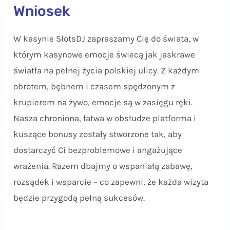
Wniosek
W kasynie SlotsDJ zapraszamy Cię do świata, w
którym kasynowe emocje świecą jak jaskrawe
światła na pełnej życia polskiej ulicy. Z każdym
obrotem, bębnem i czasem spędzonym z
krupierem na żywo, emocje są w zasięgu ręki.
Nasza chroniona, łatwa w obsłudze platforma i
kuszące bonusy zostały stworzone tak, aby
dostarczyć Ci bezproblemowe i angażujące
wrażenia. Razem dbajmy o wspaniałą zabawę,
rozsądek i wsparcie – co zapewni, że każda wizyta
będzie przygodą pełną sukcesów.