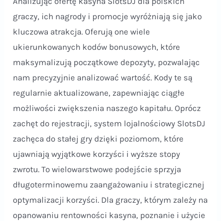
Analizując ofertę kasyna SlotsDJ dla polskich
graczy, ich nagrody i promocje wyróżniają się jako
kluczowa atrakcja. Oferują one wiele
ukierunkowanych kodów bonusowych, które
maksymalizują początkowe depozyty, pozwalając
nam precyzyjnie analizować wartość. Kody te są
regularnie aktualizowane, zapewniając ciągłe
możliwości zwiększenia naszego kapitału. Oprócz
zachęt do rejestracji, system lojalnościowy SlotsDJ
zachęca do stałej gry dzięki poziomom, które
ujawniają wyjątkowe korzyści i wyższe stopy
zwrotu. To wielowarstwowe podejście sprzyja
długoterminowemu zaangażowaniu i strategicznej
optymalizacji korzyści. Dla graczy, którym zależy na
opanowaniu rentowności kasyna, poznanie i użycie