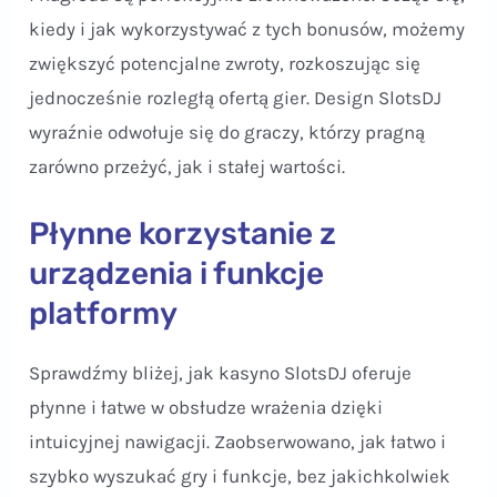
kiedy i jak wykorzystywać z tych bonusów, możemy
zwiększyć potencjalne zwroty, rozkoszując się
jednocześnie rozległą ofertą gier. Design SlotsDJ
wyraźnie odwołuje się do graczy, którzy pragną
zarówno przeżyć, jak i stałej wartości.
Płynne korzystanie z
urządzenia i funkcje
platformy
Sprawdźmy bliżej, jak kasyno SlotsDJ oferuje
płynne i łatwe w obsłudze wrażenia dzięki
intuicyjnej nawigacji. Zaobserwowano, jak łatwo i
szybko wyszukać gry i funkcje, bez jakichkolwiek