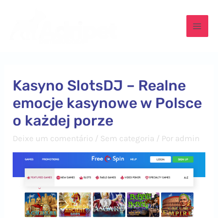
Ir
para
Mai
o
conteúdo
Men
Kasyno SlotsDJ – Realne
emocje kasynowe w Polsce
o każdej porze
Deixe um comentário
/
Sem categoria
/ Por
admin