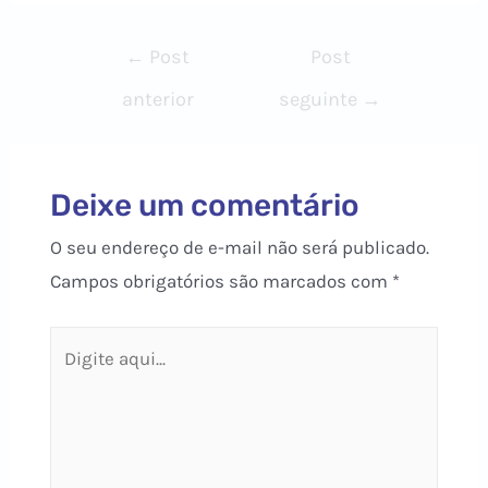
Navegação
←
Post
Post
de
anterior
seguinte
→
Post
Deixe um comentário
O seu endereço de e-mail não será publicado.
Campos obrigatórios são marcados com
*
Digite
aqui...