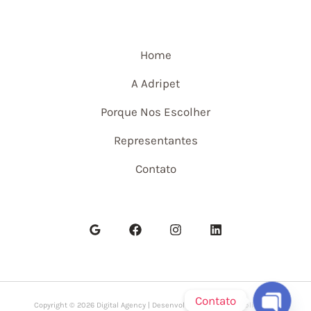
Home
A Adripet
Porque Nos Escolher
Representantes
Contato
Contato
Copyright © 2026 Digital Agency | Desenvolvido por
Lepix Publicidade