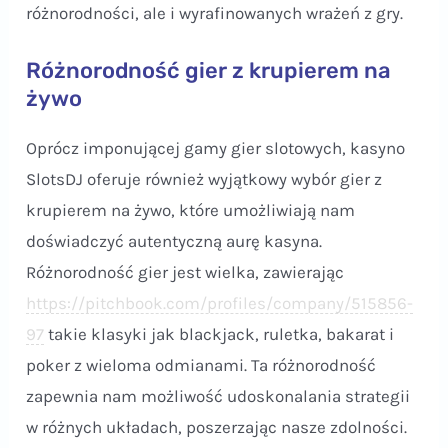
różnorodności, ale i wyrafinowanych wrażeń z gry.
Różnorodność gier z krupierem na
żywo
Oprócz imponującej gamy gier slotowych, kasyno
SlotsDJ oferuje również wyjątkowy wybór gier z
krupierem na żywo, które umożliwiają nam
doświadczyć autentyczną aurę kasyna.
Różnorodność gier jest wielka, zawierając
https://pitchbook.com/profiles/company/515856-
97
takie klasyki jak blackjack, ruletka, bakarat i
poker z wieloma odmianami. Ta różnorodność
zapewnia nam możliwość udoskonalania strategii
w różnych układach, poszerzając nasze zdolności.