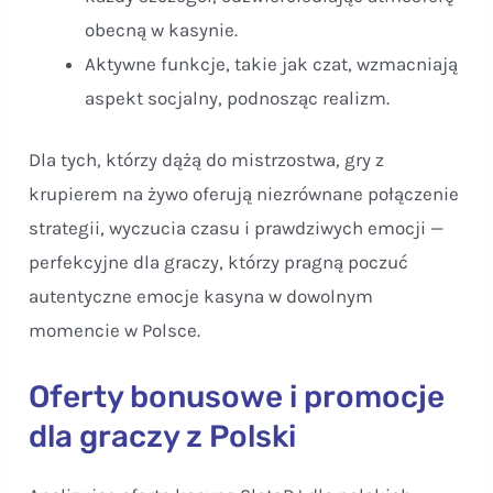
obecną w kasynie.
Aktywne funkcje, takie jak czat, wzmacniają
aspekt socjalny, podnosząc realizm.
Dla tych, którzy dążą do mistrzostwa, gry z
krupierem na żywo oferują niezrównane połączenie
strategii, wyczucia czasu i prawdziwych emocji —
perfekcyjne dla graczy, którzy pragną poczuć
autentyczne emocje kasyna w dowolnym
momencie w Polsce.
Oferty bonusowe i promocje
dla graczy z Polski