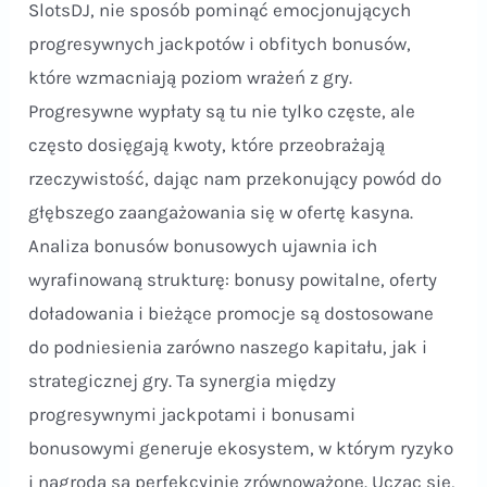
SlotsDJ, nie sposób pominąć emocjonujących
progresywnych jackpotów i obfitych bonusów,
które wzmacniają poziom wrażeń z gry.
Progresywne wypłaty są tu nie tylko częste, ale
często dosięgają kwoty, które przeobrażają
rzeczywistość, dając nam przekonujący powód do
głębszego zaangażowania się w ofertę kasyna.
Analiza bonusów bonusowych ujawnia ich
wyrafinowaną strukturę: bonusy powitalne, oferty
doładowania i bieżące promocje są dostosowane
do podniesienia zarówno naszego kapitału, jak i
strategicznej gry. Ta synergia między
progresywnymi jackpotami i bonusami
bonusowymi generuje ekosystem, w którym ryzyko
i nagroda są perfekcyjnie zrównoważone. Ucząc się,