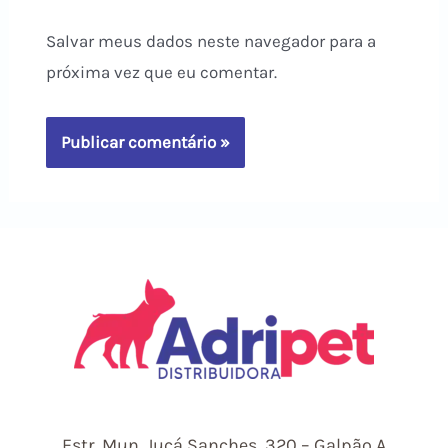
Salvar meus dados neste navegador para a
próxima vez que eu comentar.
Estr.
Mun.
Jucá Sanches, 320 – Galpão A