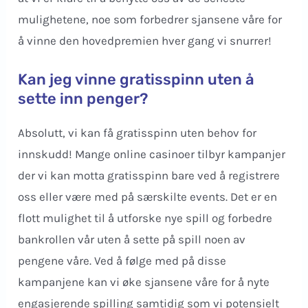
mulighetene, noe som forbedrer sjansene våre for
å vinne den hovedpremien hver gang vi snurrer!
Kan jeg vinne gratisspinn uten å
sette inn penger?
Absolutt, vi kan få gratisspinn uten behov for
innskudd! Mange online casinoer tilbyr kampanjer
der vi kan motta gratisspinn bare ved å registrere
oss eller være med på særskilte events. Det er en
flott mulighet til å utforske nye spill og forbedre
bankrollen vår uten å sette på spill noen av
pengene våre. Ved å følge med på disse
kampanjene kan vi øke sjansene våre for å nyte
engasjerende spilling samtidig som vi potensielt