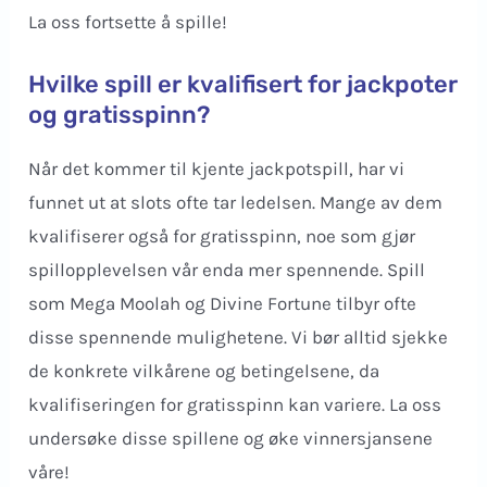
La oss fortsette å spille!
Hvilke spill er kvalifisert for jackpoter
og gratisspinn?
Når det kommer til kjente jackpotspill, har vi
funnet ut at slots ofte tar ledelsen. Mange av dem
kvalifiserer også for gratisspinn, noe som gjør
spillopplevelsen vår enda mer spennende. Spill
som Mega Moolah og Divine Fortune tilbyr ofte
disse spennende mulighetene. Vi bør alltid sjekke
de konkrete vilkårene og betingelsene, da
kvalifiseringen for gratisspinn kan variere. La oss
undersøke disse spillene og øke vinnersjansene
våre!