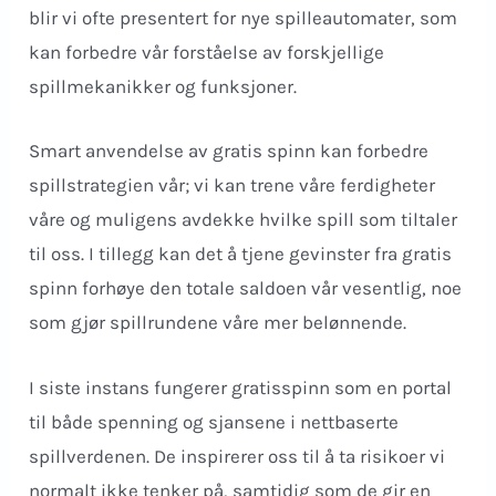
blir vi ofte presentert for nye spilleautomater, som
kan forbedre vår forståelse av forskjellige
spillmekanikker og funksjoner.
Smart anvendelse av gratis spinn kan forbedre
spillstrategien vår; vi kan trene våre ferdigheter
våre og muligens avdekke hvilke spill som tiltaler
til oss. I tillegg kan det å tjene gevinster fra gratis
spinn forhøye den totale saldoen vår vesentlig, noe
som gjør spillrundene våre mer belønnende.
I siste instans fungerer gratisspinn som en portal
til både spenning og sjansene i nettbaserte
spillverdenen. De inspirerer oss til å ta risikoer vi
normalt ikke tenker på, samtidig som de gir en