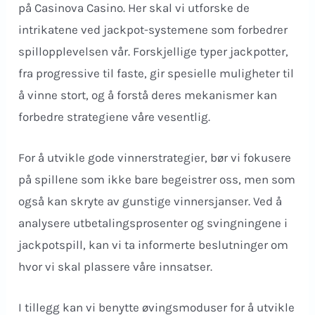
på Casinova Casino. Her skal vi utforske de
intrikatene ved jackpot-systemene som forbedrer
spillopplevelsen vår. Forskjellige typer jackpotter,
fra progressive til faste, gir spesielle muligheter til
å vinne stort, og å forstå deres mekanismer kan
forbedre strategiene våre vesentlig.
For å utvikle gode vinnerstrategier, bør vi fokusere
på spillene som ikke bare begeistrer oss, men som
også kan skryte av gunstige vinnersjanser. Ved å
analysere utbetalingsprosenter og svingningene i
jackpotspill, kan vi ta informerte beslutninger om
hvor vi skal plassere våre innsatser.
I tillegg kan vi benytte øvingsmoduser for å utvikle