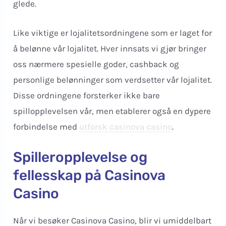
glede.
Like viktige er lojalitetsordningene som er laget for
å belønne vår lojalitet. Hver innsats vi gjør bringer
oss nærmere spesielle goder, cashback og
personlige belønninger som verdsetter vår lojalitet.
Disse ordningene forsterker ikke bare
spillopplevelsen vår, men etablerer også en dypere
forbindelse med
utforsk casinova casino
.
Spilleropplevelse og
fellesskap på Casinova
Casino
Når vi besøker Casinova Casino, blir vi umiddelbart