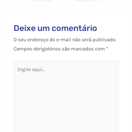
Post
Deixe um comentário
O seu endereço de e-mail não será publicado.
Campos obrigatórios são marcados com
*
Digite
aqui...