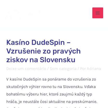
Ir
para
Mai
o
conteúdo
Men
Kasíno DudeSpin –
Vzrušenie zo pravých
ziskov na Slovensku
Deixe um comentário
/
Sem categoria
/ Por
Adriana
V kasíne DudeSpin sa ponárame do vzrušenia zo
skutočných výhier rovno tu na Slovensku. Vďaka
bohatému výberu hier, ktoré zaujmú každý typ
hráča, je neustále čosi aktuálne na preskúmanie.