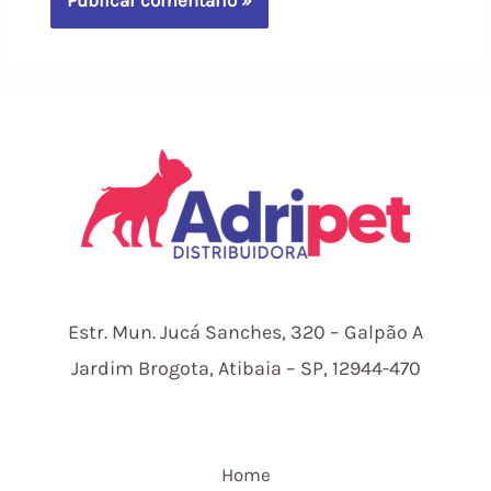
Estr.
Mun.
Jucá Sanches, 320 – Galpão A
Jardim Brogota, Atibaia – SP, 12944-470
Home