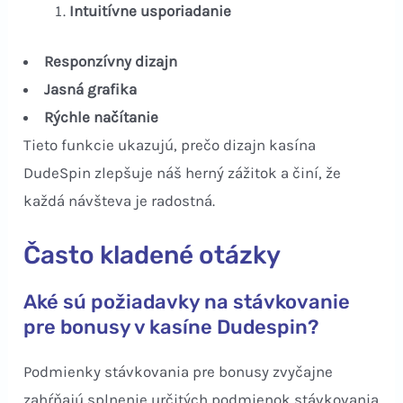
Intuitívne usporiadanie
Responzívny dizajn
Jasná grafika
Rýchle načítanie
Tieto funkcie ukazujú, prečo dizajn kasína
DudeSpin zlepšuje náš herný zážitok a činí, že
každá návšteva je radostná.
Často kladené otázky
Aké sú požiadavky na stávkovanie
pre bonusy v kasíne Dudespin?
Podmienky stávkovania pre bonusy zvyčajne
zahŕňajú splnenie určitých podmienok stávkovania