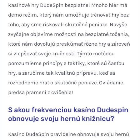
kasínové hry DudeSpin bezplatne! Mnoho hier má
demo režim, ktorý nám umožňuje trénovať hry bez
toho, aby sme riskovali skutočné peniaze. Navyše
zvyčajne objavíme možnosti na bezplatné točenia,
ktoré nám dovoľujú preskúmať rôzne hry a zároveň
si zlepšovať svoje zručnosti. Týmto metódou
porozumieme princípy a taktiky, ktoré sú časťou
hry, a zaručíme tak kvalitnú prípravu, keď sa
rozhodneme hrať o skutočné peniaze. Ovládanie
predsa pramení z cvičenia!
S akou frekvenciou kasíno Dudespin
obnovuje svoju hernú knižnicu?
Kasíno DudeSpin pravidelne obnovuje svoju hernú