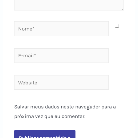
Nome*
E-
mail*
Website
Salvar meus dados neste navegador para a
próxima vez que eu comentar.