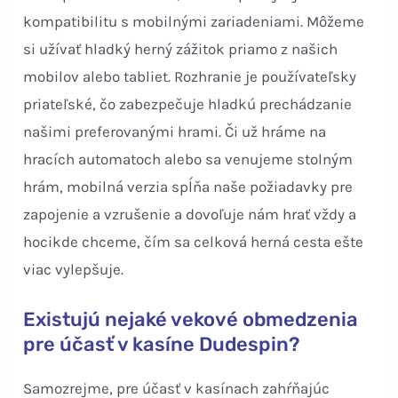
kompatibilitu s mobilnými zariadeniami. Môžeme
si užívať hladký herný zážitok priamo z našich
mobilov alebo tabliet. Rozhranie je používateľsky
priateľské, čo zabezpečuje hladkú prechádzanie
našimi preferovanými hrami. Či už hráme na
hracích automatoch alebo sa venujeme stolným
hrám, mobilná verzia spĺňa naše požiadavky pre
zapojenie a vzrušenie a dovoľuje nám hrať vždy a
hocikde chceme, čím sa celková herná cesta ešte
viac vylepšuje.
Existujú nejaké vekové obmedzenia
pre účasť v kasíne Dudespin?
Samozrejme, pre účasť v kasínach zahŕňajúc