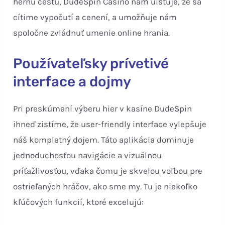
hernú cestu, DudeSpin Casino nám uistuje, že sa
cítime vypočutí a cenení, a umožňuje nám
spoločne zvládnuť umenie online hrania.
Používateľsky prívetivé
interface a dojmy
Pri preskúmaní výberu hier v kasíne DudeSpin
ihneď zistíme, že user-friendly interface vylepšuje
náš kompletný dojem. Táto aplikácia dominuje
jednoduchosťou navigácie a vizuálnou
príťažlivosťou, vďaka čomu je skvelou voľbou pre
ostrieľaných hráčov, ako sme my. Tu je niekoľko
kľúčových funkcií, ktoré excelujú: