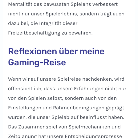
Mentalität des bewussten Spielens verbessert
nicht nur unser Spielerlebnis, sondern trägt auch
dazu bei, die Integrität dieser
Freizeitbeschäftigung zu bewahren.
Reflexionen über meine
Gaming-Reise
Wenn wir auf unsere Spielreise nachdenken, wird
offensichtlich, dass unsere Erfahrungen nicht nur
von den Spielen selbst, sondern auch von den
Einstellungen und Rahmenbedingungen geprägt
wurden, die unser Spielablauf beeinflusst haben.
Das Zusammenspiel von Spielmechaniken und
Zeitplanung hat unsere Entscheidungsprozesse