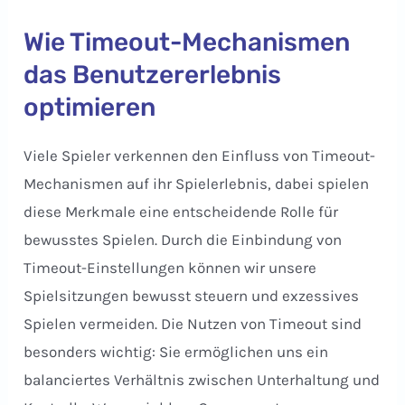
Wie Timeout-Mechanismen
das Benutzererlebnis
optimieren
Viele Spieler verkennen den Einfluss von Timeout-
Mechanismen auf ihr Spielerlebnis, dabei spielen
diese Merkmale eine entscheidende Rolle für
bewusstes Spielen. Durch die Einbindung von
Timeout-Einstellungen können wir unsere
Spielsitzungen bewusst steuern und exzessives
Spielen vermeiden. Die Nutzen von Timeout sind
besonders wichtig: Sie ermöglichen uns ein
balanciertes Verhältnis zwischen Unterhaltung und