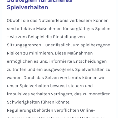
Spielverhalten
Obwohl sie das Nutzererlebnis verbessern können,
sind effektive Maßnahmen für sorgfältiges Spielen
– wie zum Beispiel die Einstellung von
Sitzungsgrenzen – unerlässlich, um spielbezogene
Risiken zu minimieren. Diese Maßnahmen
ermöglichen es uns, informierte Entscheidungen
zu treffen und ein ausgewogenes Spielverhalten zu
wahren. Durch das Setzen von Limits können wir
unser Spielverhalten bewusst steuern und
impulsives Verhalten verringern, das zu monetären
Schwierigkeiten führen könnte.
Regulierungsbehörden verpflichten Online-