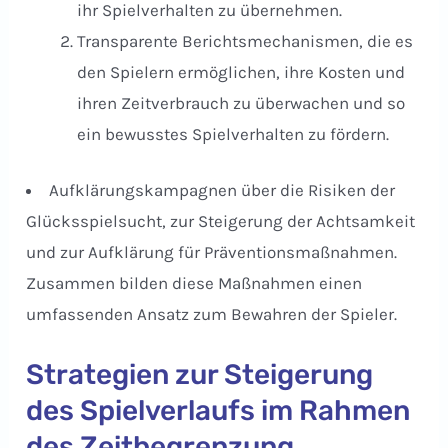
ihr Spielverhalten zu übernehmen.
Transparente Berichtsmechanismen, die es
den Spielern ermöglichen, ihre Kosten und
ihren Zeitverbrauch zu überwachen und so
ein bewusstes Spielverhalten zu fördern.
Aufklärungskampagnen über die Risiken der
Glücksspielsucht, zur Steigerung der Achtsamkeit
und zur Aufklärung für Präventionsmaßnahmen.
Zusammen bilden diese Maßnahmen einen
umfassenden Ansatz zum Bewahren der Spieler.
Strategien zur Steigerung
des Spielverlaufs im Rahmen
des Zeitbegrenzung