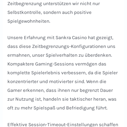
Zeitbegrenzung unterstützen wir nicht nur
Selbstkontrolle, sondern auch positive
Spielgewohnheiten.
Unsere Erfahrung mit Sankra Casino hat gezeigt,
dass diese Zeitbegrenzungs-Konfigurationen uns
ermahnen, unser Spielverhalten zu überdenken.
Kompaktere Gaming-Sessions vermögen das
komplette Spielerlebnis verbessern, da die Spieler
konzentrierter und motivierter sind. Wenn die
Gamer erkennen, dass ihnen nur begrenzt Dauer
zur Nutzung ist, handeln sie taktischer heran, was
oft zu mehr Spielspaß und Befriedigung führt.
Effektive Session-Timeout-Einstellungen schaffen