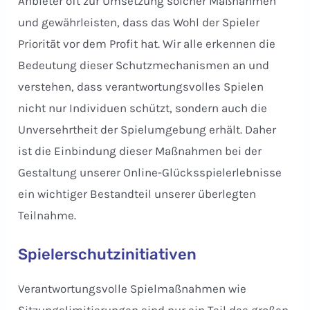
Anbieter oft zur Umsetzung solcher Maßnahmen
und gewährleisten, dass das Wohl der Spieler
Priorität vor dem Profit hat. Wir alle erkennen die
Bedeutung dieser Schutzmechanismen an und
verstehen, dass verantwortungsvolles Spielen
nicht nur Individuen schützt, sondern auch die
Unversehrtheit der Spielumgebung erhält. Daher
ist die Einbindung dieser Maßnahmen bei der
Gestaltung unserer Online-Glücksspielerlebnisse
ein wichtiger Bestandteil unserer überlegten
Teilnahme.
Spielerschutzinitiativen
Verantwortungsvolle Spielmaßnahmen wie