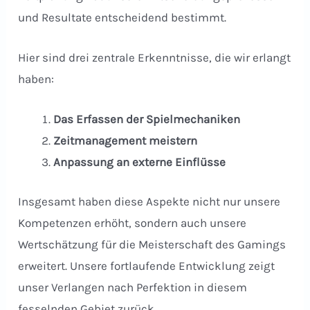
und Resultate entscheidend bestimmt.
Hier sind drei zentrale Erkenntnisse, die wir erlangt
haben:
Das Erfassen der Spielmechaniken
Zeitmanagement meistern
Anpassung an externe Einflüsse
Insgesamt haben diese Aspekte nicht nur unsere
Kompetenzen erhöht, sondern auch unsere
Wertschätzung für die Meisterschaft des Gamings
erweitert. Unsere fortlaufende Entwicklung zeigt
unser Verlangen nach Perfektion in diesem
fesselnden Gebiet zurück.