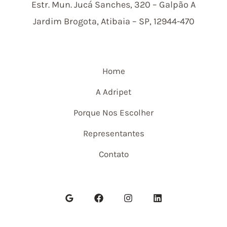
Estr.
Mun.
Jucá Sanches, 320 – Galpão A
Jardim Brogota, Atibaia – SP, 12944-470
Home
A Adripet
Porque Nos Escolher
Representantes
Contato