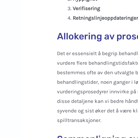
Verifisering
Retningslinjeoppdateringe
Allokering av pros
Det er essensielt å begrip behandl
vurdere flere behandlingstidsfakt
bestemmes ofte av den utvalgte 
behandlingstider, noen ganger i lø
vurderingsprosedyrer innvirke på u
disse detaljene kan vi bedre hånd
syvende og sist øker det å være k
spilltransaksjoner.