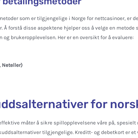
 betalingsmetoder
etoder som er tilgjengelige i Norge for nettcasinoer, er d
. Å forstå disse aspektene hjelper oss å velge en metode
n og brukeropplevelsen. Her er en oversikt for å evaluere:
 Neteller)
ddsalternativer for norsk
effektive måter å sikre spillopplevelsene våre på, spesielt 
kuddsalternativer tilgjengelige. Kreditt- og debetkort er et