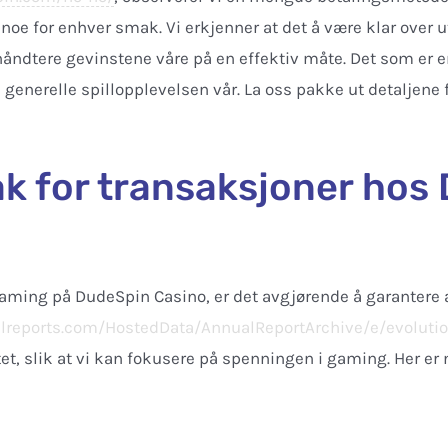
 noe for enhver smak. Vi erkjenner at det å være klar over
 håndtere gevinstene våre på en effektiv måte. Det som er 
generelle spillopplevelsen vår. La oss pakke ut detaljene 
ak for transaksjoner hos
aming på DudeSpin Casino, er det avgjørende å garantere a
lreports.com/HostedData/AnnualReportArchive/e/evolut
itet, slik at vi kan fokusere på spenningen i gaming. Her er