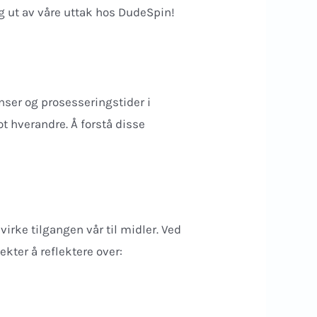
g ut av våre uttak hos DudeSpin!
nser og prosesseringstider i
t hverandre. Å forstå disse
irke tilgangen vår til midler. Ved
kter å reflektere over: