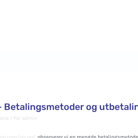
 - 18:00
 ADRIPET
PORQUE NOS ESCOLHER
REPRESENTANTES
 Betalingsmetoder og utbetali
oria
/ Por
admin
pin.com/no-no/
, observerer vi en mengde betalingsmetoder 