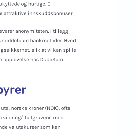
kyttede og hurtige. E-
fte attraktive innskuddsbonuser.
evarer anonymiteten. I tillegg
er umiddelbare bankmetoder. Hvert
ssikkerhet, slik at vi kan spille
lle opplevelse hos DudeSpin
byrer
aluta, norske kroner (NOK), ofte
an vi unngå fallgruvene med
gende valutakurser som kan