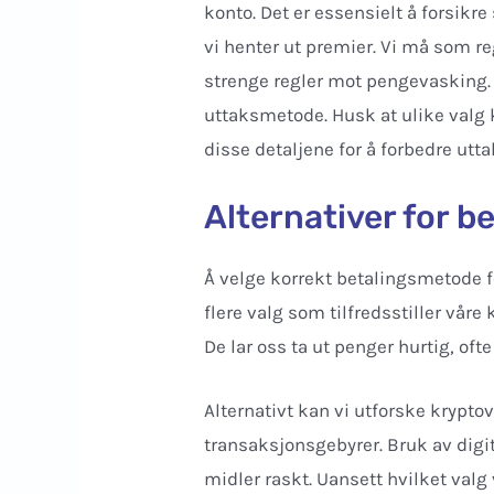
konto. Det er essensielt å forsikr
vi henter ut premier. Vi må som re
strenge regler mot pengevasking. Nå
uttaksmetode. Husk at ulike valg 
disse detaljene for å forbedre utt
Alternativer for 
Å velge korrekt betalingsmetode f
flere valg som tilfredsstiller vår
De lar oss ta ut penger hurtig, oft
Alternativt kan vi utforske krypto
transaksjonsgebyrer. Bruk av digit
midler raskt. Uansett hvilket valg 