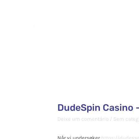
Ir
(11) 4260-0662 |
(11) 91034-7117 - Seg - Sex 8:00 - 12:00 / 13:30
para
o
conteúdo
HOME
A
DudeSpin Casino –
Deixe um comentário
/
Sem categ
Når vi undersøker
https://dudess