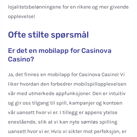
lojalitetsbelønningene for en rikere og mer givende
opplevelse!
Ofte stilte spørsmål
Er det en mobilapp for Casinova
Casino?
Ja, det finnes en mobilapp for Casinova Casino! Vi
liker hvordan den forbedrer mobilspillopplevelsen
vår med utmerkede appfunksjoner. Den er intuitiv
og gir oss tilgang til spill, kampanjer og kontoen
vår uansett hvor vi er. I tillegg er appens ytelse
enestående, slik at vi kan nyte sømløs spilling
uansett hvor vi er. Hvis vi sikter mot perfeksjon, er