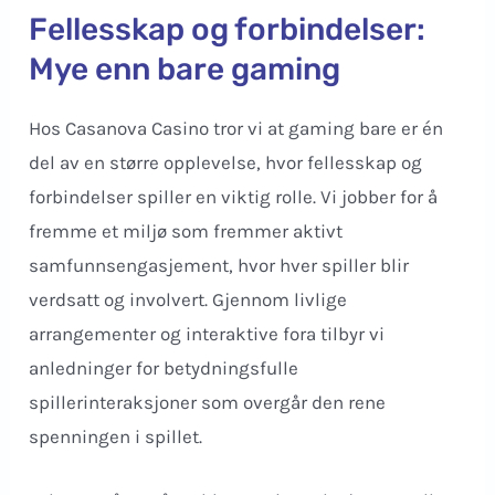
Fellesskap og forbindelser:
Mye enn bare gaming
Hos Casanova Casino tror vi at gaming bare er én
del av en større opplevelse, hvor fellesskap og
forbindelser spiller en viktig rolle. Vi jobber for å
fremme et miljø som fremmer aktivt
samfunnsengasjement, hvor hver spiller blir
verdsatt og involvert. Gjennom livlige
arrangementer og interaktive fora tilbyr vi
anledninger for betydningsfulle
spillerinteraksjoner som overgår den rene
spenningen i spillet.