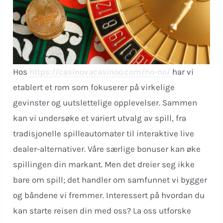
Hos
https://casinovacasinoo.com/no-no/
har vi
etablert et rom som fokuserer på virkelige
gevinster og uutslettelige opplevelser. Sammen
kan vi undersøke et variert utvalg av spill, fra
tradisjonelle spilleautomater til interaktive live
dealer-alternativer. Våre særlige bonuser kan øke
spillingen din markant. Men det dreier seg ikke
bare om spill; det handler om samfunnet vi bygger
og båndene vi fremmer. Interessert på hvordan du
kan starte reisen din med oss? La oss utforske