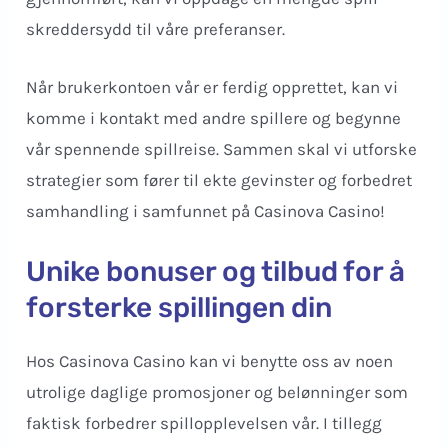
skreddersydd til våre preferanser.
Når brukerkontoen vår er ferdig opprettet, kan vi
komme i kontakt med andre spillere og begynne
vår spennende spillreise. Sammen skal vi utforske
strategier som fører til ekte gevinster og forbedret
samhandling i samfunnet på Casinova Casino!
Unike bonuser og tilbud for å
forsterke spillingen din
Hos Casinova Casino kan vi benytte oss av noen
utrolige daglige promosjoner og belønninger som
faktisk forbedrer spillopplevelsen vår. I tillegg