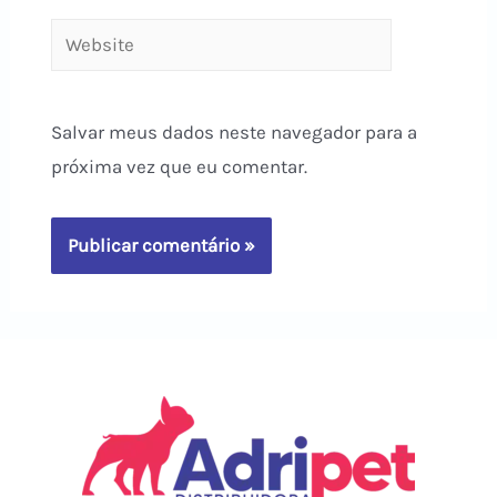
Website
Salvar meus dados neste navegador para a
próxima vez que eu comentar.