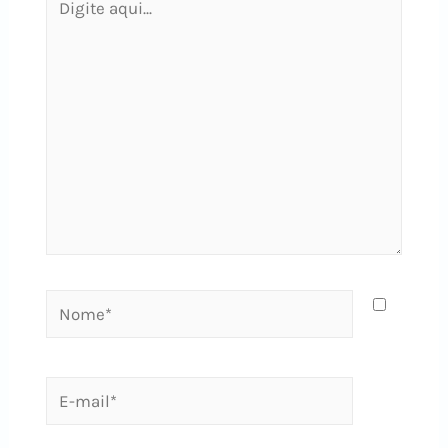
aqui...
Nome*
E-
mail*