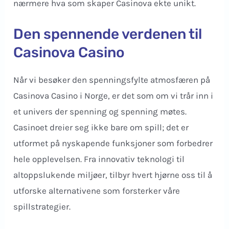
nærmere hva som skaper Casinova ekte unikt.
Den spennende verdenen til
Casinova Casino
Når vi besøker den spenningsfylte atmosfæren på
Casinova Casino i Norge, er det som om vi trår inn i
et univers der spenning og spenning møtes.
Casinoet dreier seg ikke bare om spill; det er
utformet på nyskapende funksjoner som forbedrer
hele opplevelsen. Fra innovativ teknologi til
altoppslukende miljøer, tilbyr hvert hjørne oss til å
utforske alternativene som forsterker våre
spillstrategier.