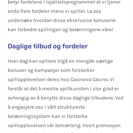
betyr fordelene i lojalitetsprogrammet at vi tjener
enda flere fordeler mens vi spiller. La oss
undersøke hvordan disse eksklusive bonusene
kan forbedre spillingen og belønningene våre!
Daglige tilbud og fordeler
Hver dag kan spillere tilgå en mengde særlige
bonuser og kampanjer som forsterker
spillopplevelsen deres hos Casinova Casino. Vi
forstår at det å mestre spillkunsten i stor grad er
avhengig av å benytte disse daglige tilbudene. Ved
å engasjere oss i vårt strukturerte
belønningssystem kan vi forsterke
spillopplevelsen vår betraktelig. Hvert promosjon