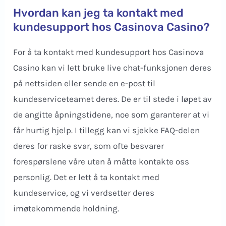
Hvordan kan jeg ta kontakt med
kundesupport hos Casinova Casino?
For å ta kontakt med kundesupport hos Casinova
Casino kan vi lett bruke live chat-funksjonen deres
på nettsiden eller sende en e-post til
kundeserviceteamet deres. De er til stede i løpet av
de angitte åpningstidene, noe som garanterer at vi
får hurtig hjelp. I tillegg kan vi sjekke FAQ-delen
deres for raske svar, som ofte besvarer
forespørslene våre uten å måtte kontakte oss
personlig. Det er lett å ta kontakt med
kundeservice, og vi verdsetter deres
imøtekommende holdning.