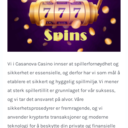
Vi i Casanova Casino innser at spillerfornøydhet og
sikkerhet er essensielle, og derfor har vi som mål å
etablere et sikkert og hyggelig spillmiljø. Vi mener
at sterk spillertillit er grunnlaget for vår suksess,
og vi tar det ansvaret på alvor. Våre
sikkerhetsprosedyrer er fremragende, og vi
anvender krypterte transaksjoner og moderne
teknologi for å beskytte din private og finansielle