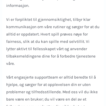
informasjon.
Vi er forpliktet til gjennomsiktighet, tilbyr klar
kommunikasjon om våre rutiner og sørger for at du
alltid er oppdatert. Hvert spill prøves nøye for
fairness, slik at du kan spille med selvtillit. Vi
lytter aktivt til fellesskapet vårt og anvender
tilbakemeldingene dine for å forbedre tjenestene
våre.
Vårt engasjerte supportteam er alltid beredte til å
hjelpe, og sørger for at opplevelsen din er uten
problemer og tilfredsstillende. Med oss vil du ikke
bare være en bruker; du vil være en del av et