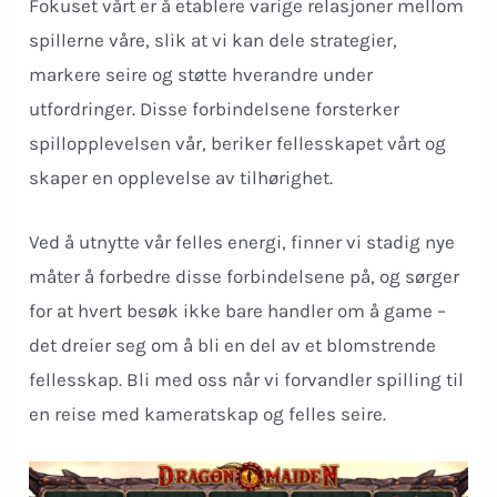
Fokuset vårt er å etablere varige relasjoner mellom
spillerne våre, slik at vi kan dele strategier,
markere seire og støtte hverandre under
utfordringer. Disse forbindelsene forsterker
spillopplevelsen vår, beriker fellesskapet vårt og
skaper en opplevelse av tilhørighet.
Ved å utnytte vår felles energi, finner vi stadig nye
måter å forbedre disse forbindelsene på, og sørger
for at hvert besøk ikke bare handler om å game –
det dreier seg om å bli en del av et blomstrende
fellesskap. Bli med oss når vi forvandler spilling til
en reise med kameratskap og felles seire.