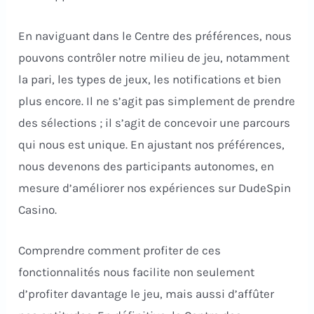
En naviguant dans le Centre des préférences, nous
pouvons contrôler notre milieu de jeu, notamment
la pari, les types de jeux, les notifications et bien
plus encore. Il ne s’agit pas simplement de prendre
des sélections ; il s’agit de concevoir une parcours
qui nous est unique. En ajustant nos préférences,
nous devenons des participants autonomes, en
mesure d’améliorer nos expériences sur DudeSpin
Casino.
Comprendre comment profiter de ces
fonctionnalités nous facilite non seulement
d’profiter davantage le jeu, mais aussi d’affûter