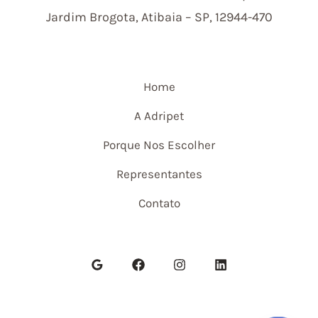
Jardim Brogota, Atibaia – SP, 12944-470
Home
A Adripet
Porque Nos Escolher
Representantes
Contato