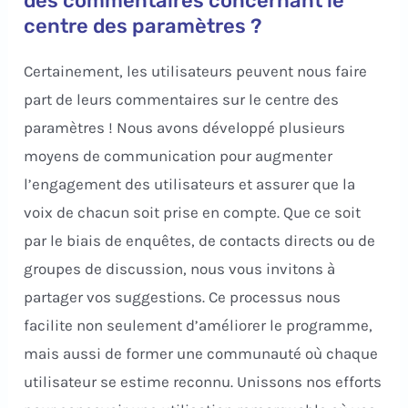
des commentaires concernant le
centre des paramètres ?
Certainement, les utilisateurs peuvent nous faire
part de leurs commentaires sur le centre des
paramètres ! Nous avons développé plusieurs
moyens de communication pour augmenter
l’engagement des utilisateurs et assurer que la
voix de chacun soit prise en compte. Que ce soit
par le biais de enquêtes, de contacts directs ou de
groupes de discussion, nous vous invitons à
partager vos suggestions. Ce processus nous
facilite non seulement d’améliorer le programme,
mais aussi de former une communauté où chaque
utilisateur se estime reconnu. Unissons nos efforts