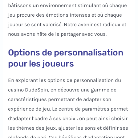
bâtissons un environnement stimulant où chaque
jeu procure des émotions intenses et où chaque
joueur se sent valorisé. Notre avenir est radieux et
nous avons hâte de le partager avec vous.
Options de personnalisation
pour les joueurs
En explorant les options de personnalisation du
casino DudeSpin, on découvre une gamme de
caractéristiques permettant de adapter son
expérience de jeu. Le centre de paramètres permet
d’adapter l’cadre à ses choix : on peut ainsi choisir
les thèmes des jeux, ajuster les sons et définir ses
plafonds de pari. Ces bénéfices d’adaptation vont