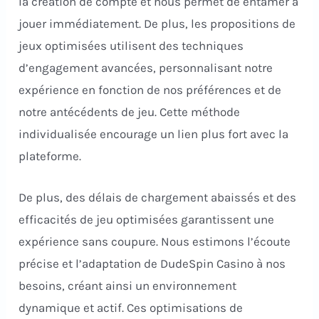
la création de compte et nous permet de entamer à
jouer immédiatement. De plus, les propositions de
jeux optimisées utilisent des techniques
d’engagement avancées, personnalisant notre
expérience en fonction de nos préférences et de
notre antécédents de jeu. Cette méthode
individualisée encourage un lien plus fort avec la
plateforme.
De plus, des délais de chargement abaissés et des
efficacités de jeu optimisées garantissent une
expérience sans coupure. Nous estimons l’écoute
précise et l’adaptation de DudeSpin Casino à nos
besoins, créant ainsi un environnement
dynamique et actif. Ces optimisations de