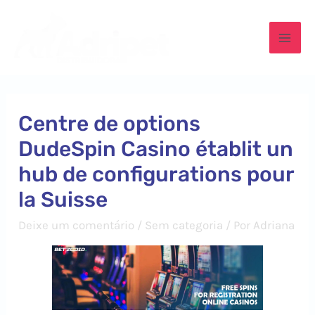
Ir
para
Mai
o
conteúdo
Men
Centre de options
DudeSpin Casino établit un
hub de configurations pour
la Suisse
Deixe um comentário
/
Sem categoria
/ Por
Adriana