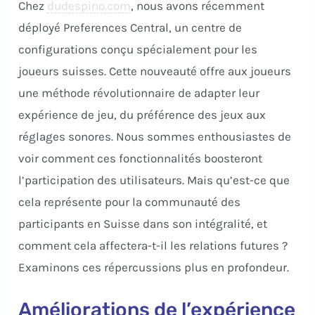
Chez
dudespino.com
, nous avons récemment
déployé Preferences Central, un centre de
configurations conçu spécialement pour les
joueurs suisses. Cette nouveauté offre aux joueurs
une méthode révolutionnaire de adapter leur
expérience de jeu, du préférence des jeux aux
réglages sonores. Nous sommes enthousiastes de
voir comment ces fonctionnalités boosteront
l’participation des utilisateurs. Mais qu’est-ce que
cela représente pour la communauté des
participants en Suisse dans son intégralité, et
comment cela affectera-t-il les relations futures ?
Examinons ces répercussions plus en profondeur.
Améliorations de l’expérience