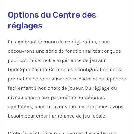
Options du Centre des
réglages
En explorant le menu de configuration, nous
découvrons une série de fonctionnalités conçues
pour optimiser notre expérience de jeu sur
DudeSpin Casino. Ce menu de configuration nous
permet de personnaliser notre cadre et de répondre
facilement à nos choix de joueur. Du réglage du
niveau sonore aux paramètres graphiques
ajustables, nous trouvons tout ce dont nous avons
besoin pour créer l’ambiance de jeu idéale.
L’interface intuitive nous permet d’accéder aux