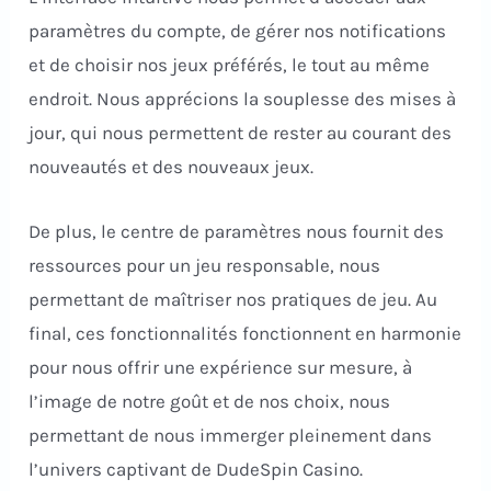
paramètres du compte, de gérer nos notifications
et de choisir nos jeux préférés, le tout au même
endroit. Nous apprécions la souplesse des mises à
jour, qui nous permettent de rester au courant des
nouveautés et des nouveaux jeux.
De plus, le centre de paramètres nous fournit des
ressources pour un jeu responsable, nous
permettant de maîtriser nos pratiques de jeu. Au
final, ces fonctionnalités fonctionnent en harmonie
pour nous offrir une expérience sur mesure, à
l’image de notre goût et de nos choix, nous
permettant de nous immerger pleinement dans
l’univers captivant de DudeSpin Casino.