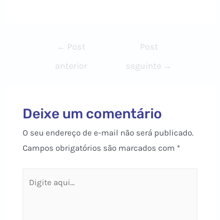
Navegação
←
Post
Post
de
anterior
seguinte
→
Post
Deixe um comentário
O seu endereço de e-mail não será publicado.
Campos obrigatórios são marcados com
*
Digite
aqui...