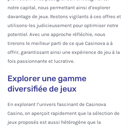
notre capital, nous permettant ainsi d’explorer
davantage de jeux. Restons vigilants à ces offres et
utilisons-les judicieusement pour optimiser notre
potentiel. Avec une approche réfléchie, nous
tirerons le meilleur parti de ce que Casinova a à
offrir, garantissant ainsi une expérience de jeu à la
fois passionnante et lucrative.
Explorer une gamme
diversifiée de jeux
En explorant l’univers fascinant de Casinova
Casino, on aperçoit rapidement que la sélection de
jeux proposés est aussi hétérogène que la