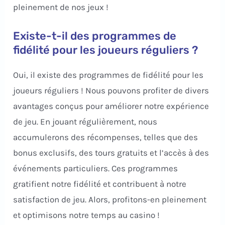
pleinement de nos jeux !
Existe-t-il des programmes de
fidélité pour les joueurs réguliers ?
Oui, il existe des programmes de fidélité pour les
joueurs réguliers ! Nous pouvons profiter de divers
avantages conçus pour améliorer notre expérience
de jeu. En jouant régulièrement, nous
accumulerons des récompenses, telles que des
bonus exclusifs, des tours gratuits et l’accès à des
événements particuliers. Ces programmes
gratifient notre fidélité et contribuent à notre
satisfaction de jeu. Alors, profitons-en pleinement
et optimisons notre temps au casino !