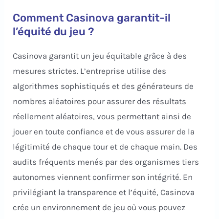
Comment Casinova garantit-il
l’équité du jeu ?
Casinova garantit un jeu équitable grâce à des
mesures strictes. L’entreprise utilise des
algorithmes sophistiqués et des générateurs de
nombres aléatoires pour assurer des résultats
réellement aléatoires, vous permettant ainsi de
jouer en toute confiance et de vous assurer de la
légitimité de chaque tour et de chaque main. Des
audits fréquents menés par des organismes tiers
autonomes viennent confirmer son intégrité. En
privilégiant la transparence et l’équité, Casinova
crée un environnement de jeu où vous pouvez