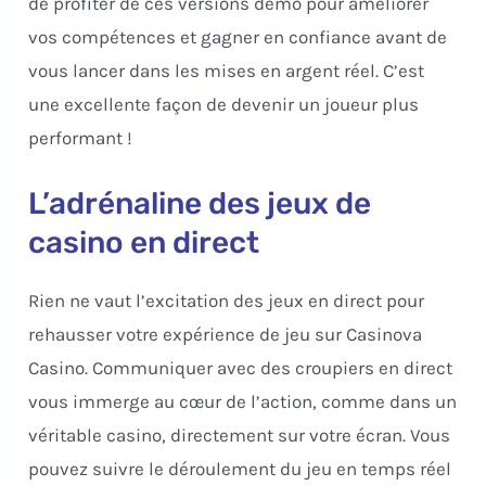
de profiter de ces versions démo pour améliorer
vos compétences et gagner en confiance avant de
vous lancer dans les mises en argent réel. C’est
une excellente façon de devenir un joueur plus
performant !
L’adrénaline des jeux de
casino en direct
Rien ne vaut l’excitation des jeux en direct pour
rehausser votre expérience de jeu sur Casinova
Casino. Communiquer avec des croupiers en direct
vous immerge au cœur de l’action, comme dans un
véritable casino, directement sur votre écran. Vous
pouvez suivre le déroulement du jeu en temps réel