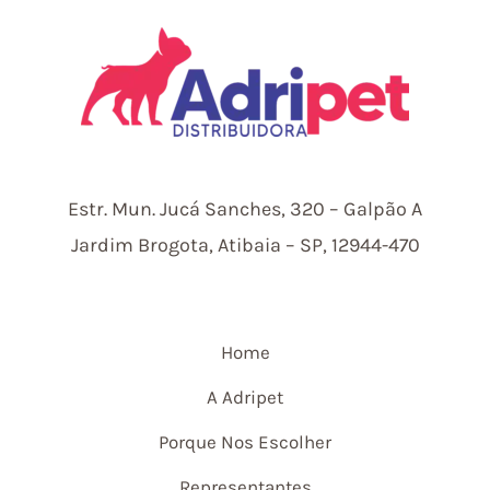
Estr.
Mun.
Jucá Sanches, 320 – Galpão A
Jardim Brogota, Atibaia – SP, 12944-470
Home
A Adripet
Porque Nos Escolher
Representantes