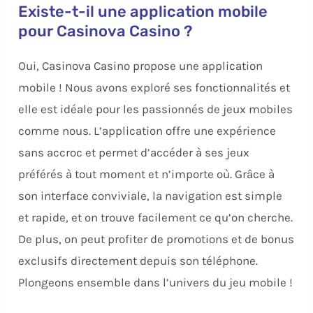
Existe-t-il une application mobile
pour Casinova Casino ?
Oui, Casinova Casino propose une application
mobile ! Nous avons exploré ses fonctionnalités et
elle est idéale pour les passionnés de jeux mobiles
comme nous. L’application offre une expérience
sans accroc et permet d’accéder à ses jeux
préférés à tout moment et n’importe où. Grâce à
son interface conviviale, la navigation est simple
et rapide, et on trouve facilement ce qu’on cherche.
De plus, on peut profiter de promotions et de bonus
exclusifs directement depuis son téléphone.
Plongeons ensemble dans l’univers du jeu mobile !