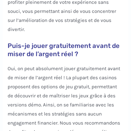
profiter pleinement de votre expérience sans
souci, vous permettant ainsi de vous concentrer
sur l’amélioration de vos stratégies et de vous
divertir.
Puis-je jouer gratuitement avant de
miser de l’argent réel ?
Oui, on peut absolument jouer gratuitement avant
de miser de l’argent réel ! La plupart des casinos
proposent des options de jeu gratuit, permettant
de découvrir et de maîtriser les jeux grâce à des
versions démo. Ainsi, on se familiarise avec les
mécanismes et les stratégies sans aucun
engagement financier. Nous vous recommandons