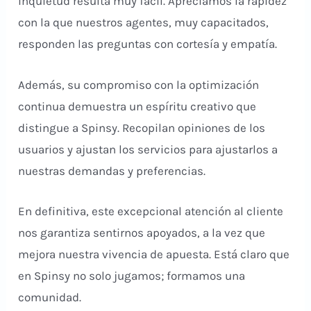
inquietud resulta muy fácil. Apreciamos la rapidez
con la que nuestros agentes, muy capacitados,
responden las preguntas con cortesía y empatía.
Además, su compromiso con la optimización
continua demuestra un espíritu creativo que
distingue a Spinsy. Recopilan opiniones de los
usuarios y ajustan los servicios para ajustarlos a
nuestras demandas y preferencias.
En definitiva, este excepcional atención al cliente
nos garantiza sentirnos apoyados, a la vez que
mejora nuestra vivencia de apuesta. Está claro que
en Spinsy no solo jugamos; formamos una
comunidad.