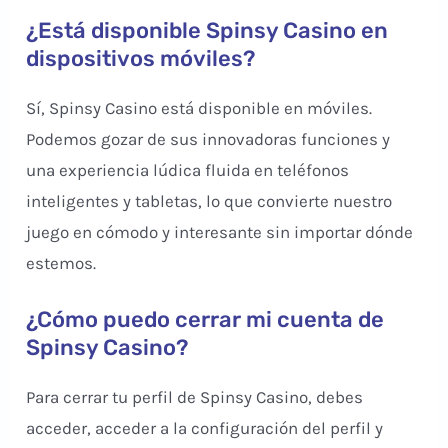
¿Está disponible Spinsy Casino en
dispositivos móviles?
Sí, Spinsy Casino está disponible en móviles.
Podemos gozar de sus innovadoras funciones y
una experiencia lúdica fluida en teléfonos
inteligentes y tabletas, lo que convierte nuestro
juego en cómodo y interesante sin importar dónde
estemos.
¿Cómo puedo cerrar mi cuenta de
Spinsy Casino?
Para cerrar tu perfil de Spinsy Casino, debes
acceder, acceder a la configuración del perfil y