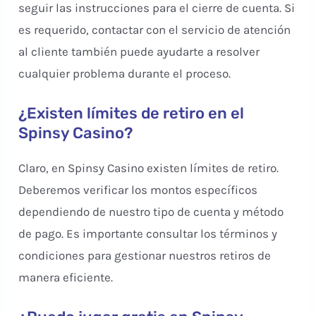
seguir las instrucciones para el cierre de cuenta. Si
es requerido, contactar con el servicio de atención
al cliente también puede ayudarte a resolver
cualquier problema durante el proceso.
¿Existen límites de retiro en el
Spinsy Casino?
Claro, en Spinsy Casino existen límites de retiro.
Deberemos verificar los montos específicos
dependiendo de nuestro tipo de cuenta y método
de pago. Es importante consultar los términos y
condiciones para gestionar nuestros retiros de
manera eficiente.