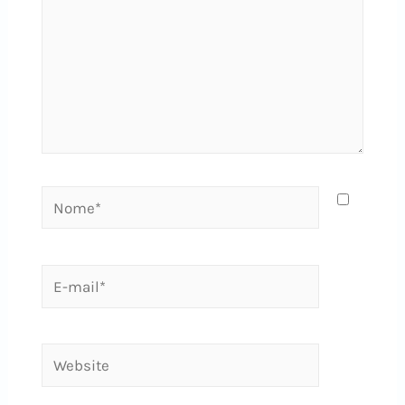
Nome*
E-
mail*
Website