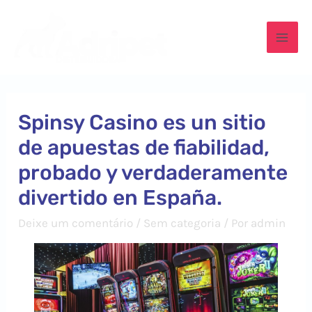
Ir
para
Mai
o
conteúdo
Men
Spinsy Casino es un sitio
de apuestas de fiabilidad,
probado y verdaderamente
divertido en España.
Deixe um comentário
/
Sem categoria
/ Por
admin