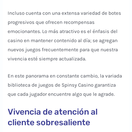
Incluso cuenta con una extensa variedad de botes
progresivos que ofrecen recompensas
emocionantes. Lo más atractivo es el énfasis del
casino en mantener contenido al día; se agregan
nuevos juegos frecuentemente para que nuestra
vivencia esté siempre actualizada.
En este panorama en constante cambio, la variada
biblioteca de juegos de Spinsy Casino garantiza
que cada jugador encuentre algo que le agrade.
Vivencia de atención al
cliente sobresaliente