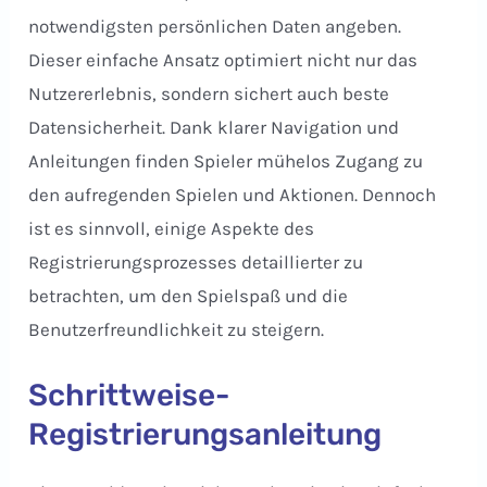
notwendigsten persönlichen Daten angeben.
Dieser einfache Ansatz optimiert nicht nur das
Nutzererlebnis, sondern sichert auch beste
Datensicherheit. Dank klarer Navigation und
Anleitungen finden Spieler mühelos Zugang zu
den aufregenden Spielen und Aktionen. Dennoch
ist es sinnvoll, einige Aspekte des
Registrierungsprozesses detaillierter zu
betrachten, um den Spielspaß und die
Benutzerfreundlichkeit zu steigern.
Schrittweise-
Registrierungsanleitung