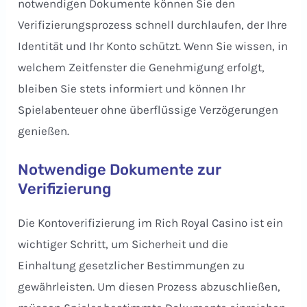
notwendigen Dokumente können Sie den
Verifizierungsprozess schnell durchlaufen, der Ihre
Identität und Ihr Konto schützt. Wenn Sie wissen, in
welchem Zeitfenster die Genehmigung erfolgt,
bleiben Sie stets informiert und können Ihr
Spielabenteuer ohne überflüssige Verzögerungen
genießen.
Notwendige Dokumente zur
Verifizierung
Die Kontoverifizierung im Rich Royal Casino ist ein
wichtiger Schritt, um Sicherheit und die
Einhaltung gesetzlicher Bestimmungen zu
gewährleisten. Um diesen Prozess abzuschließen,