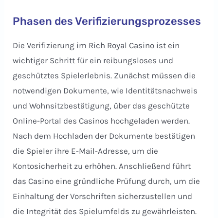
Phasen des Verifizierungsprozesses
Die Verifizierung im Rich Royal Casino ist ein
wichtiger Schritt für ein reibungsloses und
geschütztes Spielerlebnis. Zunächst müssen die
notwendigen Dokumente, wie Identitätsnachweis
und Wohnsitzbestätigung, über das geschützte
Online-Portal des Casinos hochgeladen werden.
Nach dem Hochladen der Dokumente bestätigen
die Spieler ihre E-Mail-Adresse, um die
Kontosicherheit zu erhöhen. Anschließend führt
das Casino eine gründliche Prüfung durch, um die
Einhaltung der Vorschriften sicherzustellen und
die Integrität des Spielumfelds zu gewährleisten.