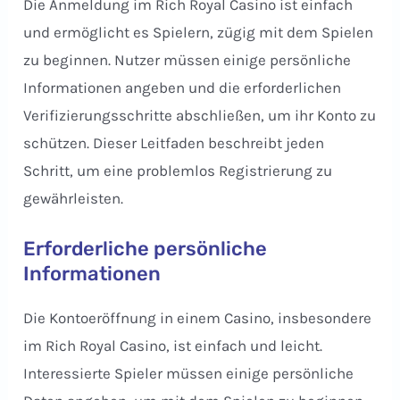
Die Anmeldung im Rich Royal Casino ist einfach
und ermöglicht es Spielern, zügig mit dem Spielen
zu beginnen. Nutzer müssen einige persönliche
Informationen angeben und die erforderlichen
Verifizierungsschritte abschließen, um ihr Konto zu
schützen. Dieser Leitfaden beschreibt jeden
Schritt, um eine problemlos Registrierung zu
gewährleisten.
Erforderliche persönliche
Informationen
Die Kontoeröffnung in einem Casino, insbesondere
im Rich Royal Casino, ist einfach und leicht.
Interessierte Spieler müssen einige persönliche