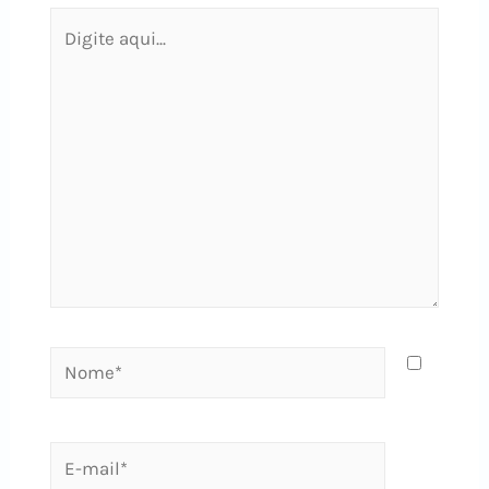
Digite
aqui...
Nome*
E-