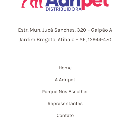
Estr.
Mun.
Jucá Sanches, 320 – Galpão A
Jardim Brogota, Atibaia – SP, 12944-470
Home
A Adripet
Porque Nos Escolher
Representantes
Contato