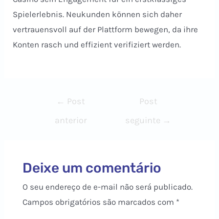
Spielerlebnis. Neukunden können sich daher
vertrauensvoll auf der Plattform bewegen, da ihre
Konten rasch und effizient verifiziert werden.
Navegação
←
Post
Post
de
anterior
seguinte
→
Post
Deixe um comentário
O seu endereço de e-mail não será publicado.
Campos obrigatórios são marcados com
*