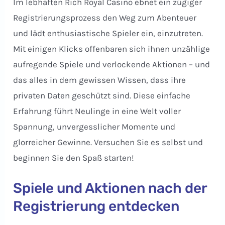
Im lebhaften Rich Royal Casino ebnet ein zügiger
Registrierungsprozess den Weg zum Abenteuer
und lädt enthusiastische Spieler ein, einzutreten.
Mit einigen Klicks offenbaren sich ihnen unzählige
aufregende Spiele und verlockende Aktionen – und
das alles in dem gewissen Wissen, dass ihre
privaten Daten geschützt sind. Diese einfache
Erfahrung führt Neulinge in eine Welt voller
Spannung, unvergesslicher Momente und
glorreicher Gewinne. Versuchen Sie es selbst und
beginnen Sie den Spaß starten!
Spiele und Aktionen nach der
Registrierung entdecken