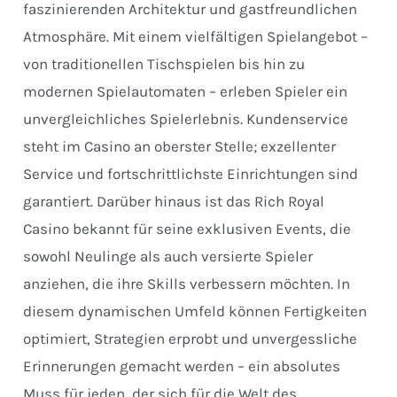
faszinierenden Architektur und gastfreundlichen
Atmosphäre. Mit einem vielfältigen Spielangebot –
von traditionellen Tischspielen bis hin zu
modernen Spielautomaten – erleben Spieler ein
unvergleichliches Spielerlebnis. Kundenservice
steht im Casino an oberster Stelle; exzellenter
Service und fortschrittlichste Einrichtungen sind
garantiert. Darüber hinaus ist das Rich Royal
Casino bekannt für seine exklusiven Events, die
sowohl Neulinge als auch versierte Spieler
anziehen, die ihre Skills verbessern möchten. In
diesem dynamischen Umfeld können Fertigkeiten
optimiert, Strategien erprobt und unvergessliche
Erinnerungen gemacht werden – ein absolutes
Muss für jeden, der sich für die Welt des