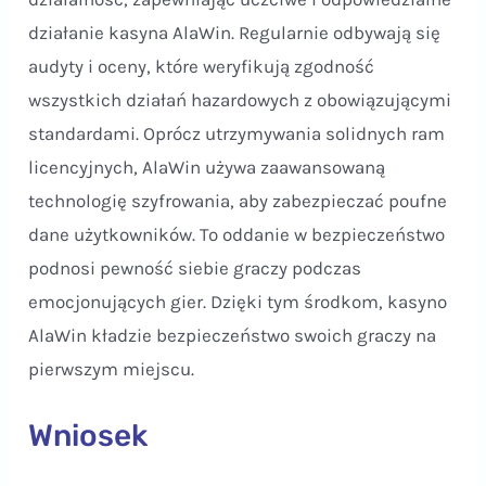
działanie kasyna AlaWin. Regularnie odbywają się
audyty i oceny, które weryfikują zgodność
wszystkich działań hazardowych z obowiązującymi
standardami. Oprócz utrzymywania solidnych ram
licencyjnych, AlaWin używa zaawansowaną
technologię szyfrowania, aby zabezpieczać poufne
dane użytkowników. To oddanie w bezpieczeństwo
podnosi pewność siebie graczy podczas
emocjonujących gier. Dzięki tym środkom, kasyno
AlaWin kładzie bezpieczeństwo swoich graczy na
pierwszym miejscu.
Wniosek