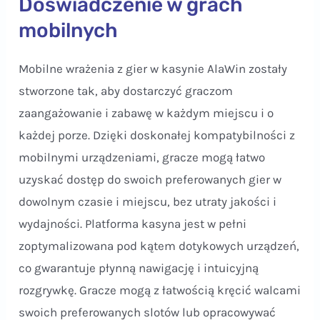
Doświadczenie w grach
mobilnych
Mobilne wrażenia z gier w kasynie AlaWin zostały
stworzone tak, aby dostarczyć graczom
zaangażowanie i zabawę w każdym miejscu i o
każdej porze. Dzięki doskonałej kompatybilności z
mobilnymi urządzeniami, gracze mogą łatwo
uzyskać dostęp do swoich preferowanych gier w
dowolnym czasie i miejscu, bez utraty jakości i
wydajności. Platforma kasyna jest w pełni
zoptymalizowana pod kątem dotykowych urządzeń,
co gwarantuje płynną nawigację i intuicyjną
rozgrywkę. Gracze mogą z łatwością kręcić walcami
swoich preferowanych slotów lub opracowywać