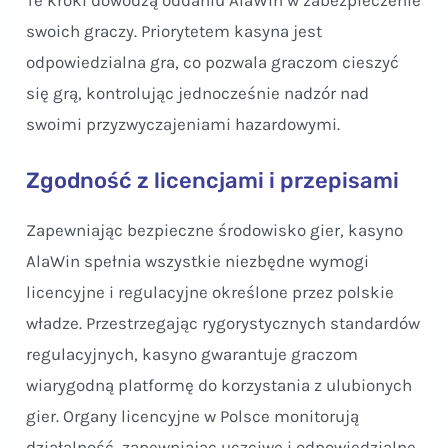
Te kroki dowodzą oddaniu AlaWin w zabezpieczenie
swoich graczy. Priorytetem kasyna jest
odpowiedzialna gra, co pozwala graczom cieszyć
się grą, kontrolując jednocześnie nadzór nad
swoimi przyzwyczajeniami hazardowymi.
Zgodność z licencjami i przepisami
Zapewniając bezpieczne środowisko gier, kasyno
AlaWin spełnia wszystkie niezbędne wymogi
licencyjne i regulacyjne określone przez polskie
władze. Przestrzegając rygorystycznych standardów
regulacyjnych, kasyno gwarantuje graczom
wiarygodną platformę do korzystania z ulubionych
gier. Organy licencyjne w Polsce monitorują
działalność, zapewniając uczciwe i odpowiedzialne