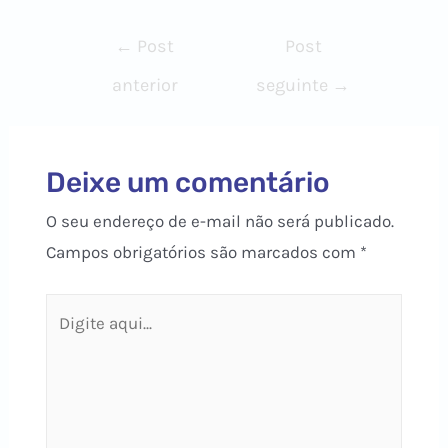
Navegação
←
Post
Post
de
anterior
seguinte
→
Post
Deixe um comentário
O seu endereço de e-mail não será publicado.
Campos obrigatórios são marcados com
*
Digite
aqui...