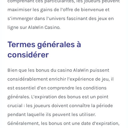
comprenant ces particularités, les joueurs peuvent
maximiser les gains de l’offre de bienvenue et
s’immerger dans l’univers fascinant des jeux en
ligne sur AlaWin Casino.
Termes générales à
considérer
Bien que les bonus du casino AlaWin puissent
considérablement enrichir l’expérience de jeu, il
est essentiel d’en comprendre les conditions
générales. L’expiration des bonus est un point
crucial : les joueurs doivent connaître la période
pendant laquelle ils peuvent les utiliser.
Généralement, les bonus ont une date d’expiration,