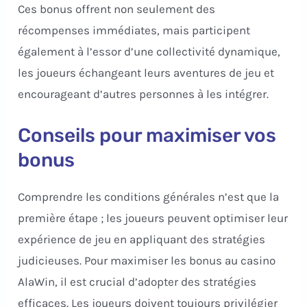
Ces bonus offrent non seulement des
récompenses immédiates, mais participent
également à l’essor d’une collectivité dynamique,
les joueurs échangeant leurs aventures de jeu et
encourageant d’autres personnes à les intégrer.
Conseils pour maximiser vos
bonus
Comprendre les conditions générales n’est que la
première étape ; les joueurs peuvent optimiser leur
expérience de jeu en appliquant des stratégies
judicieuses. Pour maximiser les bonus au casino
AlaWin, il est crucial d’adopter des stratégies
efficaces. Les joueurs doivent toujours privilégier