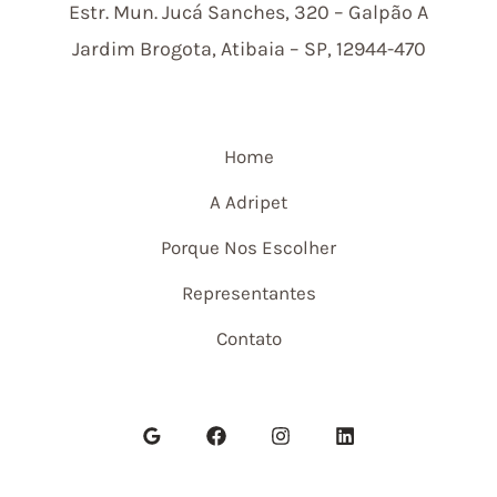
Estr.
Mun.
Jucá Sanches, 320 – Galpão A
Jardim Brogota, Atibaia – SP, 12944-470
Home
A Adripet
Porque Nos Escolher
Representantes
Contato