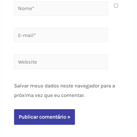
Nome*
E-
mail*
Website
Salvar meus dados neste navegador para a
próxima vez que eu comentar.