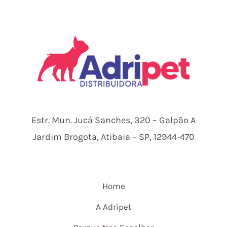
Estr.
Mun.
Jucá Sanches, 320 – Galpão A
Jardim Brogota, Atibaia – SP, 12944-470
Home
A Adripet