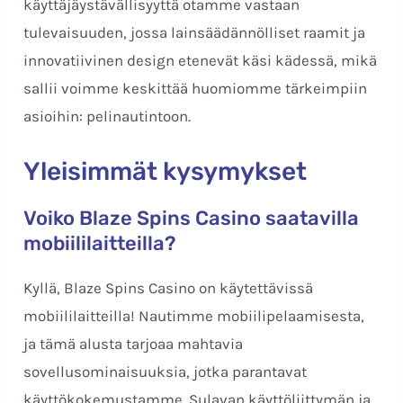
käyttäjäystävällisyyttä otamme vastaan
tulevaisuuden, jossa lainsäädännölliset raamit ja
innovatiivinen design etenevät käsi kädessä, mikä
sallii voimme keskittää huomiomme tärkeimpiin
asioihin: pelinautintoon.
Yleisimmät kysymykset
Voiko Blaze Spins Casino saatavilla
mobiililaitteilla?
Kyllä, Blaze Spins Casino on käytettävissä
mobiililaitteilla! Nautimme mobiilipelaamisesta,
ja tämä alusta tarjoaa mahtavia
sovellusominaisuuksia, jotka parantavat
käyttökokemustamme. Sulavan käyttöliittymän ja