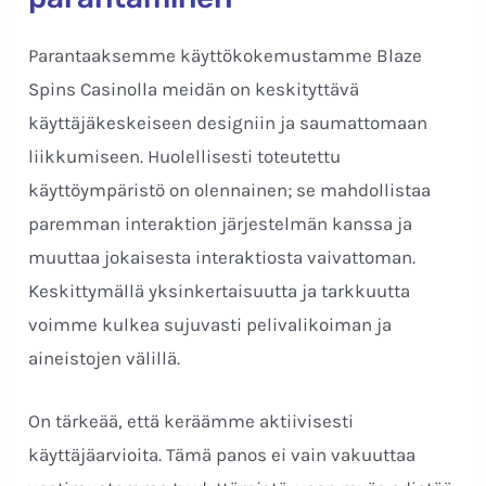
Parantaaksemme käyttökokemustamme Blaze
Spins Casinolla meidän on keskityttävä
käyttäjäkeskeiseen designiin ja saumattomaan
liikkumiseen. Huolellisesti toteutettu
käyttöympäristö on olennainen; se mahdollistaa
paremman interaktion järjestelmän kanssa ja
muuttaa jokaisesta interaktiosta vaivattoman.
Keskittymällä yksinkertaisuutta ja tarkkuutta
voimme kulkea sujuvasti pelivalikoiman ja
aineistojen välillä.
On tärkeää, että keräämme aktiivisesti
käyttäjäarvioita. Tämä panos ei vain vakuuttaa