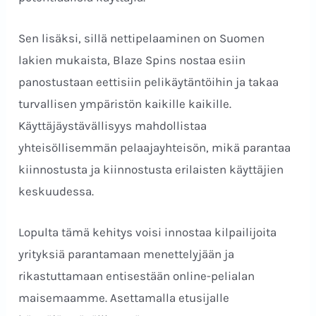
Sen lisäksi, sillä nettipelaaminen on Suomen
lakien mukaista, Blaze Spins nostaa esiin
panostustaan eettisiin pelikäytäntöihin ja takaa
turvallisen ympäristön kaikille kaikille.
Käyttäjäystävällisyys mahdollistaa
yhteisöllisemmän pelaajayhteisön, mikä parantaa
kiinnostusta ja kiinnostusta erilaisten käyttäjien
keskuudessa.
Lopulta tämä kehitys voisi innostaa kilpailijoita
yrityksiä parantamaan menettelyjään ja
rikastuttamaan entisestään online-pelialan
maisemaamme. Asettamalla etusijalle