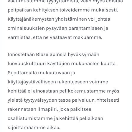
vaatimustemme tyydyttämistä, vaan myös edistää
pelipaikan kehityksen toiveidemme mukaisesti.
Käyttäjänäkemysten yhdistäminen voi johtaa
ominaisuuksien pysyväan parantamiseen ja
varmistaa, että ne vastaavat makuamme.
Innostetaan Blaze Spinsiä hyväksymään
luovuuskulttuuri käyttäjien mukanaolon kautta.
Sijoittamalla mukautuvaan ja
käyttäjäystävälliseen rakenteeseen voimme
kehittää ei ainoastaan pelikokemustamme myös
yleistä tyytyväisyyden tasoa palveluun. Yhteisesti
rakennetaan ilmapiiri, joka palkitsee
osallistumistamme ja kehittää peliaikaan
sijoittamaamme aikaa.