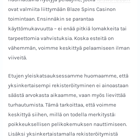
ovat valmiita liittymään Blaze Spins Casinon
toimintaan. Ensinnäkin se parantaa
käyttömukavuutta – ei enää pitkiä lomakkeita tai
tarpeettomia vahvistuksia. Koska esteitä on
vähemmän, voimme keskittyä pelaamiseen ilman
viiveitä.
Etujen yleiskatsauksessamme huomaamme, että
yksinkertaisempi rekisteröityminen ei ainoastaan
säästä arvokasta aikaamme, vaan myös lievittää
turhautumista. Tämä tarkoittaa, että voimme
keskittyä siihen, millä on todella merkitystä:
poikkeuksellisen pelikokemuksen nauttimiseen.
Lisäksi yksinkertaistamalla rekisteröitymistä