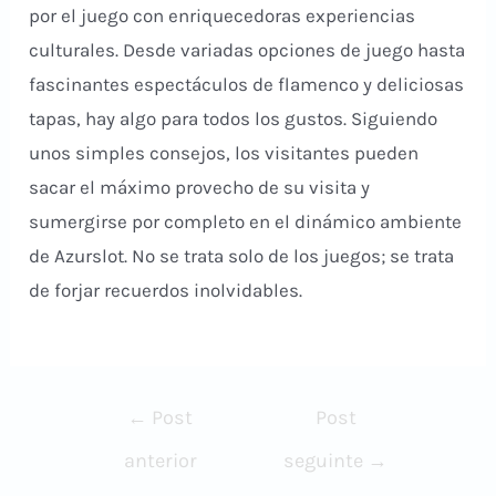
por el juego con enriquecedoras experiencias
culturales. Desde variadas opciones de juego hasta
fascinantes espectáculos de flamenco y deliciosas
tapas, hay algo para todos los gustos. Siguiendo
unos simples consejos, los visitantes pueden
sacar el máximo provecho de su visita y
sumergirse por completo en el dinámico ambiente
de Azurslot. No se trata solo de los juegos; se trata
de forjar recuerdos inolvidables.
Navegação
←
Post
Post
de
anterior
seguinte
→
Post