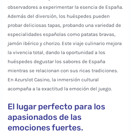
observadores a experimentar la esencia de España.
Además del diversión, los huéspedes pueden
probar deliciosas tapas, probando una variedad de
especialidades españolas como patatas bravas,
jamón ibérico y chorizo. Este viaje culinario mejora
la vivencia total, dando la oportunidad a los
huéspedes degustar los sabores de España
mientras se relacionan con sus ricas tradiciones.
En Azurslot Casino, la inmersión cultural
acompaña a la exactitud la emoción del juego.
El lugar perfecto para los
apasionados de las
emociones fuertes.