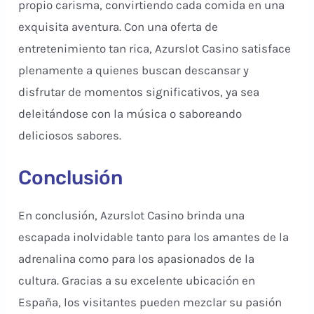
propio carisma, convirtiendo cada comida en una
exquisita aventura. Con una oferta de
entretenimiento tan rica, Azurslot Casino satisface
plenamente a quienes buscan descansar y
disfrutar de momentos significativos, ya sea
deleitándose con la música o saboreando
deliciosos sabores.
Conclusión
En conclusión, Azurslot Casino brinda una
escapada inolvidable tanto para los amantes de la
adrenalina como para los apasionados de la
cultura. Gracias a su excelente ubicación en
España, los visitantes pueden mezclar su pasión