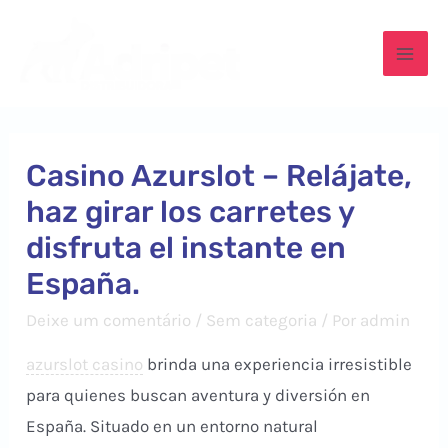
Ir
para
Mai
o
conteúdo
Men
Casino Azurslot – Relájate,
haz girar los carretes y
disfruta el instante en
España.
Deixe um comentário
/
Sem categoria
/ Por
admin
azurslot casino
brinda una experiencia irresistible
para quienes buscan aventura y diversión en
España. Situado en un entorno natural